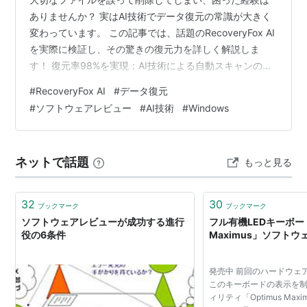
ありませんか？ 実はAI技術でデータ復元の常識が大きく
変わっています。 この記事では、話題のRecoveryFox AI
を実際に検証し、その驚きの復元力を詳しく解説しま
す！ 復元率98%を実現：AI技術による自動スキャンの驚
異的精度 💰専門業者との費用比較：圧倒的なコストパフ
#
RecoveryFox AI
#
データ復元
ォーマンス 3ステップで完了：初心者も迷わないシンプ
#
ソフトウェアレビュー
#
AI技術
#
Windows
ルUI設計 ステップ1：復元対象のドライブを選択 🎯 ステ
ップ2：AIによる高精度スキャン 🔍 🚀 クイックスキャン
🎯 ディープスキャン（AIスキャン） ステップ3：プレビ
ネットで話題
もっと見る
ューして選択的に復元 👀 無料体験版で完全確認：…
32
30
ブックマーク
ブックマーク
ソフトウェアレビューが成功する進行
フル有機LEDキーボード
役の6条件
Maximus」ソフト
発売中 前回のハードウェ
このキーボードの表示を制
ィリティ「Optimus Maximu