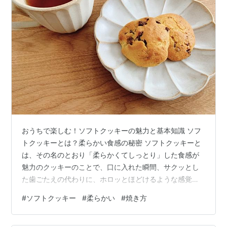
おうちで楽しむ！ソフトクッキーの魅力と基本知識 ソフ
トクッキーとは？柔らかい食感の秘密 ソフトクッキーと
は、その名のとおり「柔らかくてしっとり」した食感が
魅力のクッキーのことで、口に入れた瞬間、サクッとし
た歯ごたえの代わりに、ホロッとほどけるような感覚が
あるのが特徴。 この柔らかさは、水分量や使用する材
#
ソフトクッキー
#
柔らかい
#
焼き方
料、焼き加減などがポイントとなります。 まるでケーキ
のようなふんわり食感で、特に小さなお子さんやお年寄