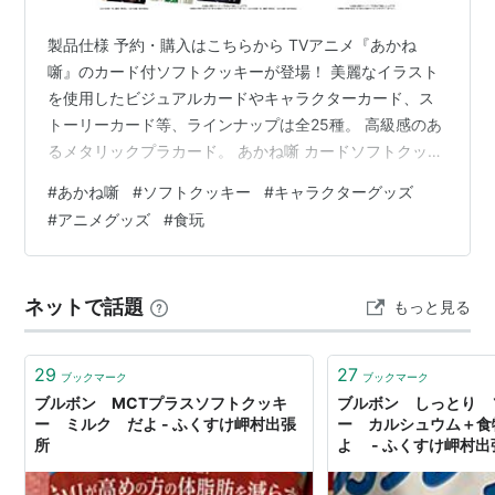
製品仕様 予約・購入はこちらから TVアニメ『あかね
噺』のカード付ソフトクッキーが登場！ 美麗なイラスト
を使用したビジュアルカードやキャラクターカード、ス
トーリーカード等、ラインナップは全25種。 高級感のあ
るメタリックプラカード。 あかね噺 カードソフトクッキ
ー 20個入りBOX (食玩)[バンダイ] 製品仕様 【1BOX】20
#
あかね噺
#
ソフトクッキー
#
キャラクターグッズ
個入り 【1個】本体+(仮)クッキー1枚 発売日： ２６年０
#
アニメグッズ
#
食玩
９月未定 参考価格： 3,960円(税込) 予約・購入はこちら
から あかね噺 カードソフトクッキー 20個入りBOX (食
玩)[バンダイ] こちらの記事が気に入ったらはてなIDで読
ネットで話題
もっと見る
者になろう blogcirc…
29
27
ブックマーク
ブックマーク
ブルボン MCTプラスソフトクッキ
ブルボン しっとり 
ー ミルク だよ - ふくすけ岬村出張
ー カルシュウム＋食
所
よ - ふくすけ岬村出