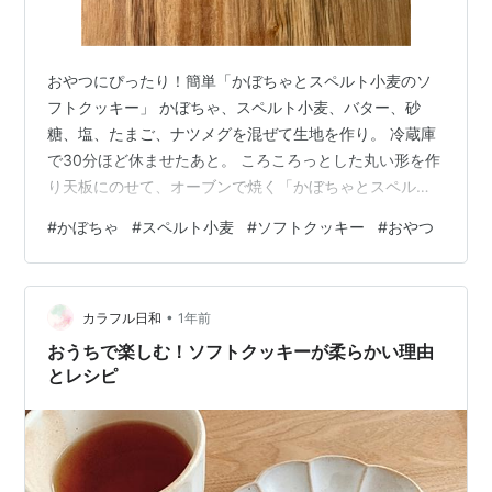
おやつにぴったり！簡単「かぼちゃとスペルト小麦のソ
フトクッキー」 かぼちゃ、スペルト小麦、バター、砂
糖、塩、たまご、ナツメグを混ぜて生地を作り。 冷蔵庫
で30分ほど休ませたあと。 ころころっとした丸い形を作
り天板にのせて、オーブンで焼く「かぼちゃとスペルト
小麦のソフトクッキー」 おやつにぴったり！簡単「かぼ
#
かぼちゃ
#
スペルト小麦
#
ソフトクッキー
#
おやつ
ちゃとスペルト小麦のソフトクッキー」 材料は、かぼち
ゃ、スペルト小麦※、バター、砂糖、塩、たまご、ナツメ
グ。 ※スペルト小麦は、天然酵母パンによく使用してい
•
ますが。 香ばしく、栄養価も高いのでお料理やお菓子作
カラフル日和
1年前
りにも小麦粉の代わりに使っています◎ ハンガリー語
おうちで楽しむ！ソフトクッキーが柔らかい理由
で、スペルト小麦(古代小麦)=Tö…
とレシピ