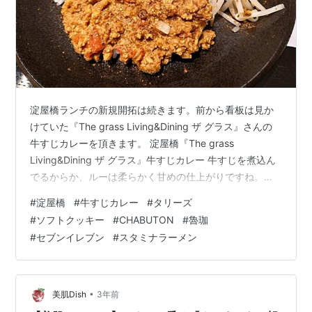
淀屋橋ランチの新規開拓は続きます。前から看板は見か
けていた『The grass Living&Dining ザ グラス』さんの
牛すじカレーを頂きます。 淀屋橋『The grass
Living&Dining ザ グラス』牛すじカレー 牛すじを煮込ん
でるからか、ルーは柔らかく甘めの仕上がりですね。口
当たりはいいと思います。甘めといっても、スパイスは
#
淀屋橋
#
牛すじカレー
#
タリーズ
入ってるので、後から口内に刺激がくる感じはあります
#
ソフトクッキー
#
CHABUTON
#
魯珈
ね。でも激辛ではない。とろっとした食感まで煮込んだ
#
セブンイレブン
#
スタミナラーメン
牛すじは悪くはないが、いかんせん量が少ない。もうち
ょっと入っていて欲しかったです。最近、またランチ物
価の上がった淀屋橋ですが。現時点で、このカレーで
10…
•
美肌Dish
3年前