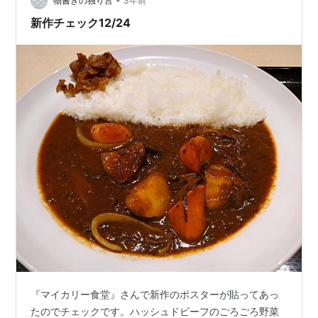
150g 豆腐80g ラカントS大さじ1.5 ミックスナッツ適量
物書きの独り言
3年前
《作り方》 １ ミックスナッツを刻む。 ２…
新作チェック12/24
『マイカリー食堂』さんで新作のポスターが貼ってあっ
たのでチェックです。ハッシュドビーフのごろごろ野菜