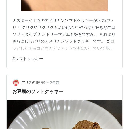
ミスターイトウのアメリカンソフトクッキーがお気にい
り サクサクやザクザクもよいけれど やっぱり好きなのは
ソフトタイプ カントリーマアムも好きですが、 それより
さらにしっとりのアメリカンソフトクッキーです。 ゴロ
ッとしたチョコとマカデミアナッツもはいっていて 味も
食感も文句な～し！ アメリカの家庭でよく作られるクッ
#
ソフトクッキー
キーに似ています。 日本での主流はサクサクタイプのよ
うで お気に入りのソフトタイプクッキーにはなかなかお
目にかかれない。 輸入食品をあつかうお店では それなり
•
に種類もあるでしょうが、 近所のスーパーで手軽に買え
アリスの雑記帳
2年前
るこのクッキーはGood！ このしっとりモチッとチューイ
お豆腐のソフトクッキー
ーな感じが なんとも…