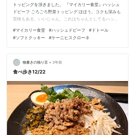
トッピングを頂きました。 『マイカリー食堂』ハッシュ
ドビーフ ごろごろ野菜トッピング ほほう。コクも深みも
旨味もある。いいじゃん。これはちゃんとしてるハッシ
ュドビーフですね。まったく。マイカリー食堂さんはド
#
マイカリー食堂
#
ハッシュドビーフ
#
ドトール
安定なんですから。トッピングしたごろごろ野菜も、野
#
ソフトクッキー
#
ケーニヒスクローネ
菜の味が感じられるのが良いです。気になる点は、ビー
フが塊として入ってないことかなぁ。細切れでは入って
るのんだけど。せめて薄切りで入れて欲しかったです
ね。とはいえ、総合点は十分に満足の域かと思います。
•
物書きの独り言
3年前
さて、この前『タリーズ』さんでソフトクッキーを…
食べ歩き12/22