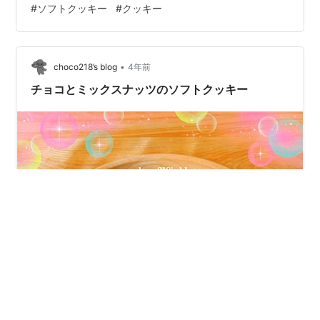
#
ソフトクッキー
#
クッキー
粒々のチョコチップが入ったソフトクッキー。 税込み
118円。 裏面その1。 原産国はマレーシア、輸入者はH＆
Hトレーディ…
•
choco218’s blog
4年前
チョコとミックスナッツのソフトクッキー