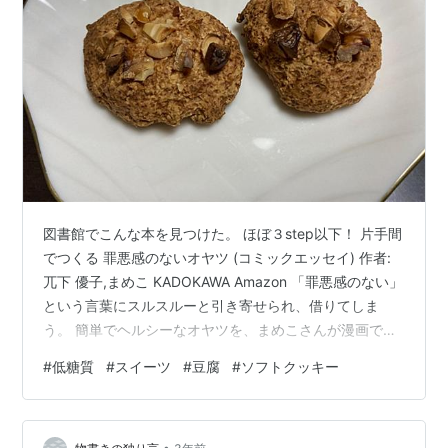
図書館でこんな本を見つけた。 ほぼ３step以下！ 片手間
でつくる 罪悪感のないオヤツ (コミックエッセイ) 作者:
兀下 優子,まめこ KADOKAWA Amazon 「罪悪感のない」
という言葉にスルスルーと引き寄せられ、借りてしま
う。 簡単でヘルシーなオヤツを、まめこさんが漫画で紹
介してる。 なかなかオヤツをやめられないアリスにぴっ
#
低糖質
#
スイーツ
#
豆腐
#
ソフトクッキー
たりの本。 家にある材料ですぐにできる簡単で美味しそ
うなレシピがたくさん。 さっそくアレンジして作ってみ
る。 ソフトクッキー 《材料》 ホットケーキミックス
•