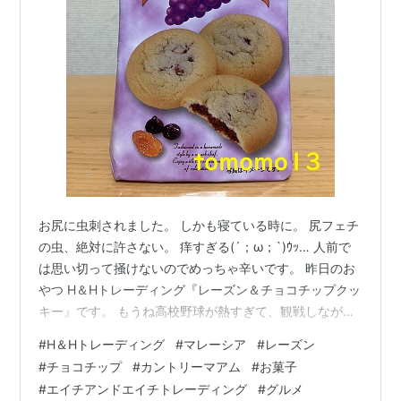
お尻に虫刺されました。 しかも寝ている時に。 尻フェチ
の虫、絶対に許さない。 痒すぎる(´；ω；`)ｳｯ… 人前で
は思い切って掻けないのでめっちゃ辛いです。 昨日のお
やつ H＆Hトレーディング『レーズン＆チョコチップクッ
キー』です。 もうね高校野球が熱すぎて、観戦しながら
何から食べ物を口にしている。 昨日の夜も色々買い置き
#
H＆Hトレーディング
#
マレーシア
#
レーズン
のお菓子に手を出してしまい、幸せな気分に浸っていま
#
チョコチップ
#
カントリーマアム
#
お菓子
した。笑 メインはお菓子じゃなくて高校野球です。笑 リ
#
エイチアンドエイチトレーディング
#
グルメ
ンク 『レーズン＆チョコチップクッキー』はレーズンと