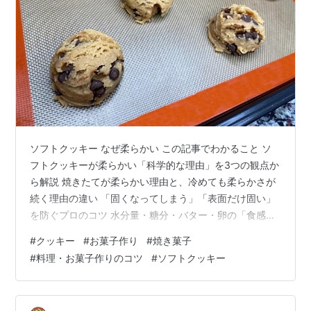
ソフトクッキー なぜ柔らかい この記事でわかること ソ
フトクッキーが柔らかい「科学的な理由」を3つの観点か
ら解説 焼きたてが柔らかい理由と、冷めても柔らかさが
続く理由の違い 「固くなってしまう」「表面だけ固い」
を防ぐプロのコツ 水分量・糖分・バター・卵の「食感へ
の影響」を材料別に解説 家庭のオーブンで確実に成功す
#
クッキー
#
お菓子作り
#
焼き菓子
る焼成テクニック 「クッキーを焼いてみたら、固くなっ
#
料理・お菓子作りのコツ
#
ソフトクッキー
てしまった」「お店みたいなしっとり感が出ない」——
そんな悩みを抱えたことはありませんか？ 私自身、何度
もこの失敗を繰り返しました。焼き時間を長くしすぎた