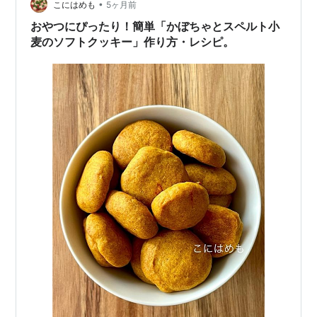
り、粉を混ぜすぎたり。ある日、製菓の勉強をする中で
•
こにはめも
5ヶ月前
「デンプンの老化」「糖の吸湿性」…
おやつにぴったり！簡単「かぼちゃとスペルト小
麦のソフトクッキー」作り方・レシピ。