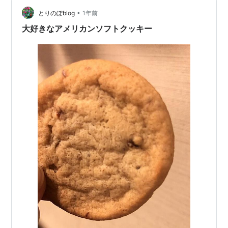
りにも食べやすく、幅広い世代に人気です。 最近ではカ
•
フェのスイーツとしても定番になりつつありますね。 ソ
とりのぽblog
1年前
フトクッキーとハードクッキーの違い ハードクッキー
大好きなアメリカンソフトクッキー
は、噛みごたえがあり、パリッとした歯ざわ…