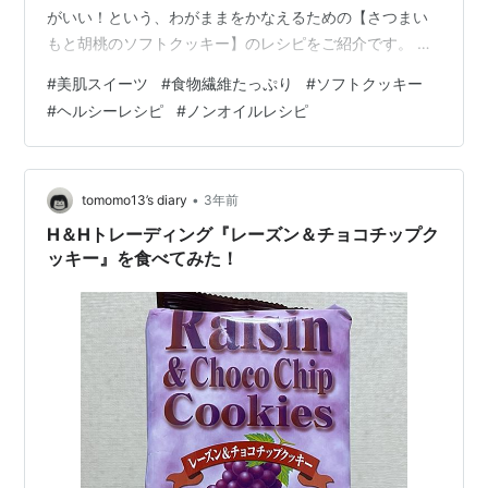
がいい！という、わがままをかなえるための【さつまい
もと胡桃のソフトクッキー】のレシピをご紹介です。 お
肌喜ぶスイーツのポイントは、食物繊維やビタミン、ミ
#
美肌スイーツ
#
食物繊維たっぷり
#
ソフトクッキー
ネラルを補給すること。 ◆さつまいもと全粒粉で食物繊
#
ヘルシーレシピ
#
ノンオイルレシピ
維をしっかり補給 ◆シナモンでAGE対策 ◆胡桃出良質な
オイルを補給 がポイントです。 いつもクリック応援、励
ましを頂きありがとうございます。 感謝でいっぱいです
💕 ランキング参加中料理 ランキング参加中健康 『さつ
•
tomomo13’s diary
3年前
まいもと胡桃のソフトク…
H＆Hトレーディング『レーズン＆チョコチップク
ッキー』を食べてみた！