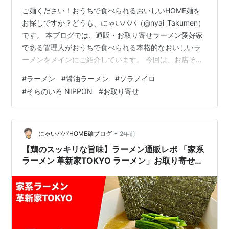
ご麺ください！おうちで食べられるおいしいHOME麺を
お探しですか？どうも、にゃいパパ（@nyai_Takumen）
です。 本ブログでは、通販・お取り寄せラーメン愛好家
である管理人がおうちで食べられる本格的なおいしいラ
ーメンをメインにご紹介しています。 今回は、お店その
ままの味を楽しめる「ソラノイロ」公式通販サイト『お
#
ラーメン
#
醤油ラーメン
#
ソラノイロ
うちでソラノイロ』より『そらのいろ NIPPON』の「醤
#
そらのいろ NIPPON
#
お取り寄せ
油らーめん」をいただきます！ 公式通販で調べる 『ソラ
ノイロ』は東京都千代田区に本店があり、"女性が1人で
も気軽にラーメン屋に入れるように"をコンセプトに2011
年に創業し、ミシュランガイドのビブグルマンで3年連続
•
にゃいパパHOME麺ブログ
2年前
掲載されるほ…
【鶏のスッキリな旨味】ラーメン通販レポ 「家系
ラーメン 革新家TOKYO ラーメン」お取り寄せ実
食