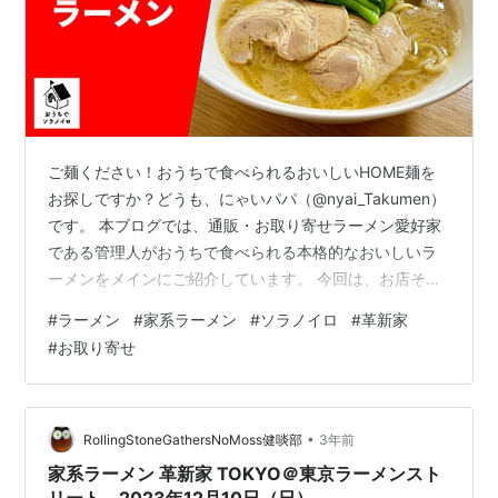
ご麺ください！おうちで食べられるおいしいHOME麺を
お探しですか？どうも、にゃいパパ（@nyai_Takumen）
です。 本ブログでは、通販・お取り寄せラーメン愛好家
である管理人がおうちで食べられる本格的なおいしいラ
ーメンをメインにご紹介しています。 今回は、お店その
ままの味を楽しめる「ソラノイロ」公式通販サイト『お
#
ラーメン
#
家系ラーメン
#
ソラノイロ
#
革新家
うちでソラノイロ』より『家系ラーメン 革新家TOKYO』
#
お取り寄せ
の「ラーメン」をいただきます！ 公式通販で調べる 『ソ
ラノイロ』は東京都千代田区に本店があり、"女性が1人
でも気軽にラーメン屋に入れるように"をコンセプトに
2011年に創業し、ミシュランガイドのビブグルマンで3
•
RollingStoneGathersNoMoss健啖部
3年前
年連続掲載される…
家系ラーメン 革新家 TOKYO＠東京ラーメンスト