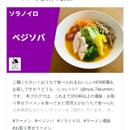
ご麺ください！おうちで食べられるおいしいHOME麺を
お探しですか？どうも、にゃいパパ（@nyai_Takumen）
です。 本ブログでは、これまで350杯以上の通販・お取
り寄せラーメンを食べてきた管理人がおうちで食べられ
る本格的なおいしいラーメンをご紹介しています。 今回
は"お店の味をそのまま"いただける「ソラノイロ」公式
#
ラーメン
#
ベジソバ
#
ソラノイロ
#
ラーメン通販
通販サイト『おうちでソラノイロ』より「ベジソバ」を
#
お取り寄せラーメン