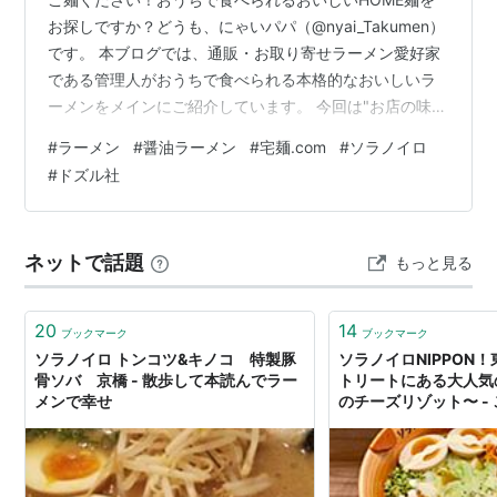
お探しですか？どうも、にゃいパパ（@nyai_Takumen）
です。 本ブログでは、通販・お取り寄せラーメン愛好家
である管理人がおうちで食べられる本格的なおいしいラ
ーメンをメインにご紹介しています。 今回は"お店の味を
そのまま"いただけるラーメン通販サイト『宅麺.com 』
#
ラーメン
#
醤油ラーメン
#
宅麺.com
#
ソラノイロ
よりお取り寄せした、『宅麺.com×ドズル社×ソラノイ
#
ドズル社
ロ』コラボの「おおはラ〜麺」をいただきます！ 宅
麺.comで調べる 本商品について 『ドズル社』は医大生
からYouTubeクリエイターになった異色の経歴を持つ
ネットで話題
もっと見る
「ドズル」をリーダーに、ぼんじゅうる、おんりー、お
らふくん、お…
20
14
ブックマーク
ブックマーク
ソラノイロ トンコツ&キノコ 特製豚
ソラノイロNIPPON
骨ソバ 京橋 - 散歩して本読んでラー
トリートにある大人気
メンで幸せ
のチーズリゾット〜 -
100kgオーバーの男
食べながら痩せるまで
功物語である