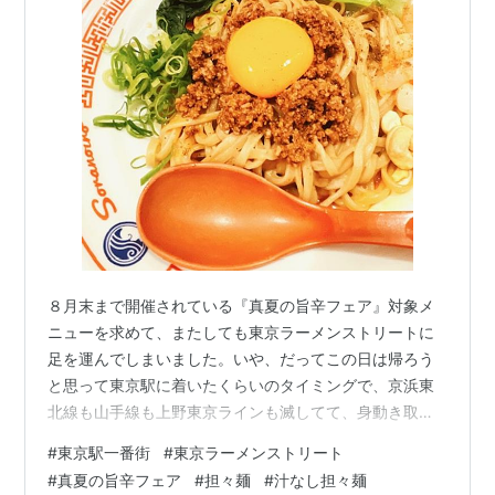
８月末まで開催されている『真夏の旨辛フェア』対象メ
ニューを求めて、またしても東京ラーメンストリートに
足を運んでしまいました。いや、だってこの日は帰ろう
と思って東京駅に着いたくらいのタイミングで、京浜東
北線も山手線も上野東京ラインも滅してて、身動き取れ
なかったんだもん…。 そんな理由もあって、フェア開始
#
東京駅一番街
#
東京ラーメンストリート
後に初利用だった前回から一週間も経たないうちに、２
#
真夏の旨辛フェア
#
担々麺
#
汁なし担々麺
つ目のメニューに挑戦することになったのでした。 お店