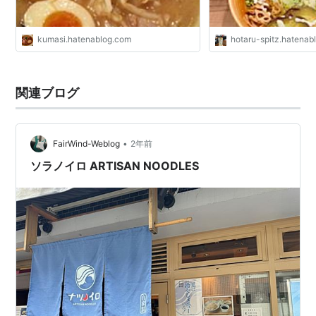
kumasi.hatenablog.com
hotaru-spitz.hatenab
関連ブログ
•
FairWind-Weblog
2年前
ソラノイロ ARTISAN NOODLES