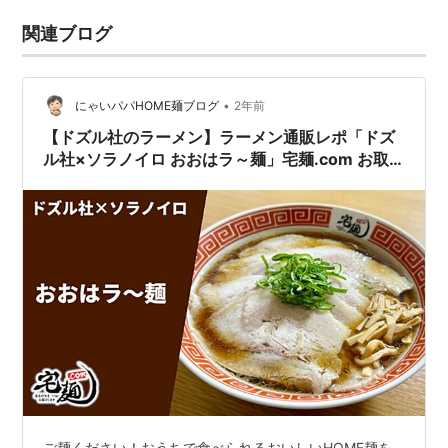
関連ブログ
•
にゃいパパHOME麺ブログ
2年前
【ドズル社のラーメン】ラーメン通販レポ「ドズ
ル社×ソラノイロ おおはラ～麺」宅麺.com お取
り寄せ実食
ご麺ください！おうちで食べられるおいしいHOME麺を