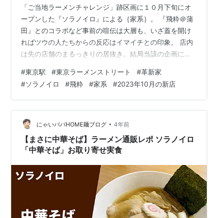
「ご当地ラーメンチャレンジ」跡区画に１０月下旬にオ
ープンした『ソラノイロ』による｛家系｝。 『飛粋＠蒲
田』とのコラボなど事前の喧伝は大層も、いざ蓋を開け
ればツウの人たちからの反応はイマイチとの印象。 店内
は先の店舗のまるっきりの居抜き。結局当該の企画には
二回しか行けなかったなぁ、と思い出す。 １１：０５の
#
東京駅
#
東京ラーメンストリート
#
革新家
店頭着で十二人の待ち。回転は良いと聞いているので、
#
ソラノイロ
#
飛粋
#
家系
#
2023年10月の新店
そのまま最後尾に着く。 思惑通り１１：１５には着席。
食券は入店時に。 食したのは、ラーメン+中盛り(1.5
玉)。値段は900+100で１,０００円。 入り口の券売機脇
にもぎりのお姉さんが居るので食券を渡しつつ「麺硬
•
にゃいパパHOME麺ブログ
4年前
め」だけをリクエスト。 案内…
【まさに中華そば】ラーメン通販レポ ソラノイロ
「中華そば」お取り寄せ実食