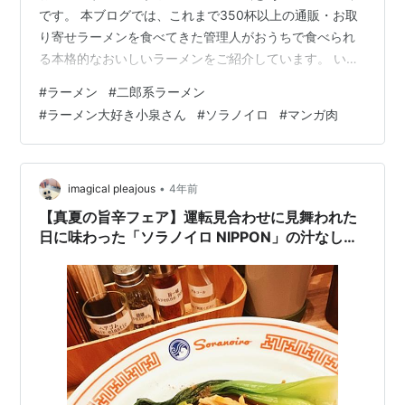
です。 本ブログでは、これまで350杯以上の通販・お取
り寄せラーメンを食べてきた管理人がおうちで食べられ
る本格的なおいしいラーメンをご紹介しています。 いき
なりですが、皆さんは「鳴見なる」先生をご存じでしょ
#
ラーメン
#
二郎系ラーメン
うか？ そうです！大人気ラーメン漫画「ラーメン大好き
#
ラーメン大好き小泉さん
#
ソラノイロ
#
マンガ肉
小泉さん」の作者さんです。 僕も読者で先生のTwitterも
フォローしているのですが、10月末に衝撃的なツイート
が！ 想像以上に漫画み溢れるすごいのが来てしまった🍜
https://t.co/Yd6QFv4vXK — 鳴見なる …
•
imagical pleajous
4年前
【真夏の旨辛フェア】運転見合わせに見舞われた
日に味わった「ソラノイロ NIPPON」の汁なし
担々麺