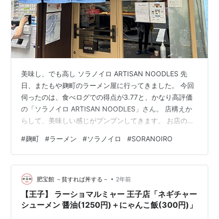
美味し、でも高し ソラノイロ ARTISAN NOODLES 先
日、またもや麹町のラーメン屋に行ってきました。 今回
伺ったのは、食べログでの得点が3.77と、かなり高評価
の「ソラノイロ ARTISAN NOODLES」さん。 店構えか
らして、美味しい感じがプンプンしてきます。 お店の前
の自販機で食券を買って、いざ入店。 しかし、なんと現
#
麹町
#
ラーメン
#
ソラノイロ
#
SORANOIRO
金は取り扱っておらず、電子マネーか、クレジットカー
ドか、交通系カードのみ。 時代は変わったものです。 ソ
ラノイロ ARTISAN NOODLES さて、私が注文したの
•
は、るざるラーメン。 お値段はなんと、1,400円。 高
肥宝館 －貧すれば丼する－
2年前
い〜っ。 しかし、ツケダレは3種類のうち…
【王子】 ラーショマルミャー 王子店「ネギチャー
シューメン 醤油(1250円)＋にゃんこ飯(300円)」