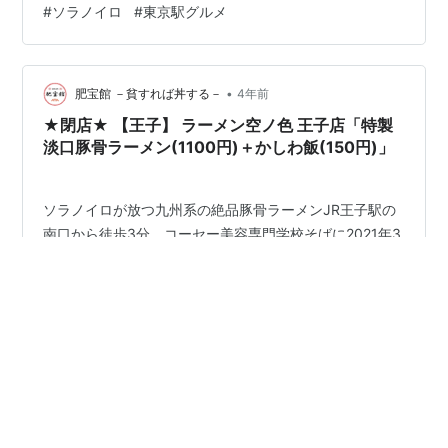
#
ソラノイロ
#
東京駅グルメ
の情報 店内の雰囲気 オーダーしたもの
•
肥宝館 －貧すれば丼する－
4年前
★閉店★ 【王子】 ラーメン空ノ色 王子店「特製
淡口豚骨ラーメン(1100円)＋かしわ飯(150円)」