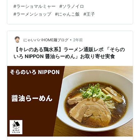
ンドで、屋号からわかる通りラーメンショップ、通称
#
ラーショマルミャー
#
ソラノイロ
「ラーショ」の進化系インスパイア店だ。 元々は2021年
#
ラーメンショップ
#
にゃんこ飯
#
王子
9月に池袋駅の西側で創業し人気を博したが、2024年2月
に王子駅そばにあった系列の「ラーメン 空ノ色 王子店」
跡地へ移転。現在は王子店を本店として、高崎市、宇都
宮市にも支店を展開している。さて王子店だが、赤い暖
•
にゃいパパHOME麺ブログ
2年前
簾をくぐると、いたるとこ…
【キレのある鶏水系】ラーメン通販レポ 「そらの
いろ NIPPON 醤油らーめん」お取り寄せ実食