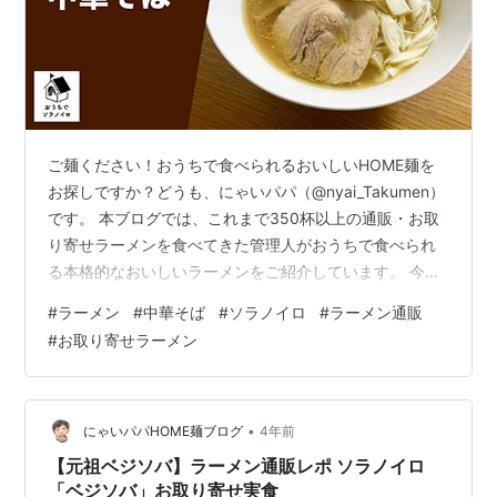
ご麺ください！おうちで食べられるおいしいHOME麺を
お探しですか？どうも、にゃいパパ（@nyai_Takumen）
です。 本ブログでは、これまで350杯以上の通販・お取
り寄せラーメンを食べてきた管理人がおうちで食べられ
る本格的なおいしいラーメンをご紹介しています。 今回
は"お店の味をそのまま"いただける「ソラノイロ」公式
#
ラーメン
#
中華そば
#
ソラノイロ
#
ラーメン通販
通販サイト『おうちでソラノイロ』より「中華そば」を
#
お取り寄せラーメン
いただきます！ 商品を調べる 「ソラノイロ」は東京都千
代田区麹町に本店があり、「ミシュランガイド」のビブ
グルマンで3年連続掲載される実力を持つ人気店。 「中
華そば」は、「べジソバ」と肩を並べる2大メニューの1
•
にゃいパパHOME麺ブログ
4年前
つ。豚、熊本の地鶏天…
【元祖ベジソバ】ラーメン通販レポ ソラノイロ
「ベジソバ」お取り寄せ実食