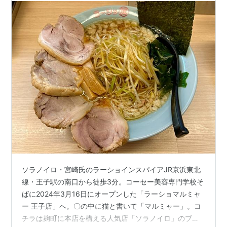
ソラノイロ・宮崎氏のラーショインスパイアJR京浜東北
線・王子駅の南口から徒歩3分。コーセー美容専門学校そ
ばに2024年3月16日にオープンした「ラーショマルミャ
ー 王子店」へ。〇の中に猫と書いて「マルミャー」。コ
チラは麹町に本店を構える人気店「ソラノイロ」のブラ