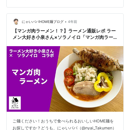
いただきます！ 商品を調べる 「ソラノイロ」は東京都千
代田区麹町に本店があり、「ミシュランガイド」のビブ
グルマンで3年連続掲載される実力を持つ人気店。 本商
品の「べジソバ」は、日本初の”麺・スープ・具材全てに
•
にゃいパパHOME麺ブログ
4年前
野菜を使ったラーメン…
【マンガ肉ラーメン！？】ラーメン通販レポ ラー
メン大好き小泉さん×ソラノイロ「マンガ肉ラー
メン」お取り寄せ実食
ご麺ください！おうちで食べられるおいしいHOME麺を
お探しですか？どうも、にゃいパパ（@nyai_Takumen）