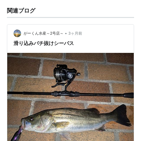
関連ブログ
•
がーくん水産～2号店～
3ヶ月前
滑り込みバチ抜けシーバス