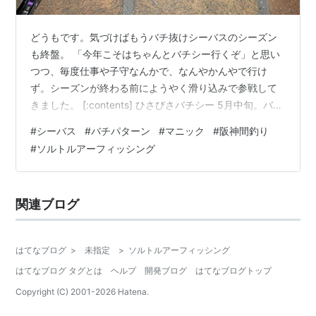
どうもです。気づけばもうバチ抜けシーバスのシーズン
も終盤。 「今年こそはちゃんとバチシー行くぞ」と思い
つつ、毎度仕事や子守なんかで、なんやかんやで行け
ず。シーズンが終わる前にようやく滑り込みで参戦して
きました。 [:contents] ひさびさバチシー 5月中旬。バチ
抜けシーバスのシーズンもそろそろ終わりが見えてくる
#
シーバス
#
バチパターン
#
マニック
#
阪神間釣り
頃です。 本当はウェーディングで狙いたかったところな
#
ソルトルアーフィッシング
んですが、潮位が合わなかったためにオカッパリポイン
トへ。 最近の釣果情報をながめて事前リサーチしたとこ
ろ、時合が短い傾向があるっぽいものの、それなりに調
関連ブログ
子は良さそう。 ひさびさのナイトゲームにわくわくしな
がらポイントに入ったところ…
はてなブログ
>
未指定
>
ソルトルアーフィッシング
はてなブログ タグとは
ヘルプ
開発ブログ
はてなブログトップ
Copyright (C) 2001-
2026
Hatena.