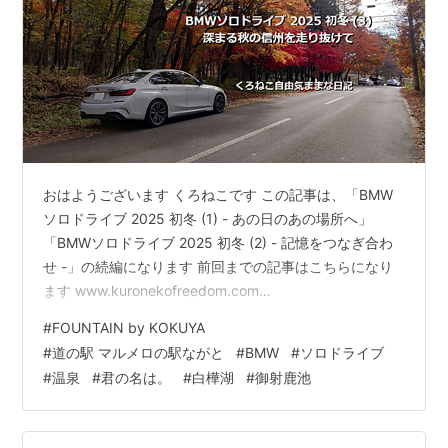
おはようございます くろねこです この記事は、「BMW
ソロドライブ 2025 初冬 (1) - あの日のあの場所へ」
「BMWソロドライブ 2025 初冬 (2) - 記憶をつなぎ合わ
せ -」の続編になります 前回までの記事はこちらになり
ます www.kuronekofreedom.com
www.kuronekofreedom.com DAY-2 やはり セブンのコ
#
FOUNTAIN by KOKUYA
ーヒーは欠かせない 道の駅 マルメロの駅ながと 白樺湖
#
道の駅 マルメロの駅ながと
#
BMW
#
ソロドライブ
御射鹿池（みしゃかいけ） 糸守湖 （立石公園） おわり
#
温泉
#
君の名は。
#
白樺湖
#
御射鹿池
に DAY-2 2025年11月8日（土）06:30 くろねこの場合、
宿泊先は朝食バイキング付きプランで泊まることが多い
の…