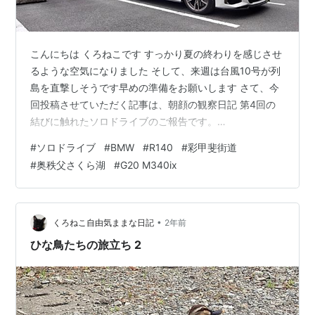
こんにちは くろねこです すっかり夏の終わりを感じさせ
るような空気になりました そして、来週は台風10号が列
島を直撃しそうです早めの準備をお願いします さて、今
回投稿させていただく記事は、朝顔の観察日記 第4回の
結びに触れたソロドライブのご報告です。
www.kuronekofreedom.com いろいろな要因で投稿が今
#
ソロドライブ
#
BMW
#
R140
#
彩甲斐街道
日になりました 窓の外は 窓に打ち付ける雨の音で目覚め
#
奥秩父さくら湖
#
G20 M340ix
ました。2024年6月23日（日）時刻はまもなく午前6時
朦朧とする意識エアコンはついているのに部屋はムシム
シ 朝食会場より そう、ここは埼玉県某所のビジネスホテ
ル久しぶりに逢えた同窓生たちと遠い昔の記憶の欠片を
•
くろねこ自由気ままな日記
2年前
拾い集める…
ひな鳥たちの旅立ち 2