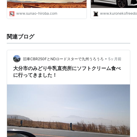
www.sunao-hiroba.com
www.kuronekofreed
関連ブログ
•
旧車CBR250FとNDロードスターで九州うろうろ
5ヶ月前
大分市のみどり牛乳直売所にソフトクリーム食べ
に行ってきました！