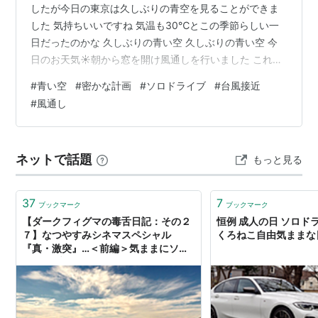
したが今日の東京は久しぶりの青空を見ることができま
した 気持ちいいですね 気温も30℃とこの季節らしい一
日だったのかな 久しぶりの青い空 久しぶりの青い空 今
日のお天気☀朝から窓を開け風通しを行いました これで
家の中の湿気がかなり無くなったものと思います 気持ち
#
青い空
#
密かな計画
#
ソロドライブ
#
台風接近
いい風が通り抜け 天の川 くろねこの自宅は空一面雲に覆
#
風通し
われ、天の川を見ることができませんでした 天の川は、
空気の澄んだ高原に行ってみようと思いますただ、熊の
出没があるかもしれないので気をつけないと💦 高原の空
ネットで話題
もっと見る
気を思い切り吸い込んで 密かな計画 夏の終わりくろねこ
は一人旅（ソロドライブ…
37
7
ブックマーク
ブックマーク
【ダークフィグマの毒舌日記：その２
恒例 成人の日 ソロド
７】なつやすみシネマスペシャル
くろねこ自由気ままな
『真・激突』…＜前編＞気ままにソロ
ドライブ - すなおのひろば