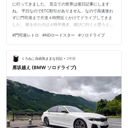
に行ってきました。 見立ての世界は後日記事にします
ね。 平日なのでETC割引がありません、なので高速使わ
ずに門司港まで片道４時間近くかけてドライブしてきま
した。 家を出たのは４時半過ぎ、遊びに行くと思うと苦
じゃありません。 休憩中 道の駅いとだに着いたのが６時
#
門司港レトロ
#
NDロードスター
#
ソロドライブ
半 鳥栖から冷水トンネル抜けると寒かった～ 気温１５度
は寒い。 今回久しぶりにR200を走りましたが前はトラッ
クが爆走してたイメージです。 高速じゃないよね？と思
•
うくらいのスピードでよく煽られてましたが 取り締まり
くろねこ自由気ままな日記
2年前
が厳しくなったせいか皆さん制限速度＋α程度で走ってる
雁坂越え (BMW ソロドライブ)
ので煽られる感じはなかっ…