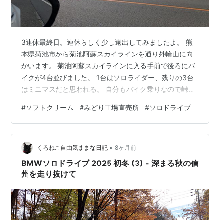
3連休最終日。連休らしく少し遠出してみましたよ。 熊
本県菊池市から菊池阿蘇スカイラインを通り外輪山に向
かいます。 菊池阿蘇スカイラインに入る手前で後ろにバ
イクが4台並びました。 1台はソロライダー、残りの3台
はミニマスだと思われる。 自分もバイク乗りなので峠道
は気持ちよく走ってもらおうとロードスターを路肩に止
#
ソフトクリーム
#
みどり工場直売所
#
ソロドライブ
めて4台のバイクを追い越しさせました。 だけ
ど・・・、ソロツーの方はミラーで見てても速そうと感
じてた通り スパー！といなくなりましたが3台のバイク
•
組は隼がビミョーでほかの2台に置いて行かれてました。
くろねこ自由気ままな日記
8ヶ月前
自分も気持ちよく走りたかったので隼の後をべた付けで
BMWソロドライブ 2025 初冬 (3) - 深まる秋の信
走ってるとカーブの度によろっとするので仕…
州を走り抜けて