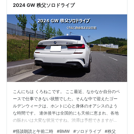
だったの…
2024 GW 秩父ソロドライブ
こんにちは くろねこです。 ここ最近、なかなか自分のペ
ースで仕事できない状態でした。そんな中で迎えたゴー
ルデンウィークは、ホントに心と身体のオアシスのよう
な時間です。 連休後半は全国的にも天候に恵まれ、各地
の賑わいは大変な状況ですね。渋滞は予想できますが、
くろねこも「連休を楽しみたい！」ということで、ひそ
#
怪談朗読と午前二時
#
BMW
#
ソロドライブ
#
秩父