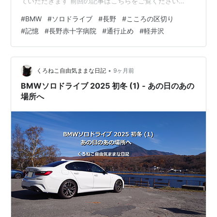
ていただきます 前回の記事はこちらをご覧ください
www.kuronekofreedom.com 一般道に 余裕を持って出か
#
BMW
#
ソロドライブ
#
長野
#
こころの区切り
けたはずなのに あの日のあの場所に 長野はまもなくえび
#
記憶
#
長野赤十字病院
#
通行止め
#
軽井沢
す講 タイムスリップ おわりに 一般道に 余裕を持って出
かけたはずですが思いもかけず、高速道路から下ろされ
てしまったくろねこのその後になります 余裕を持って出
かけたはずなのに 今日の目的地、長野でゆっく…
•
くろねこ自由気ままな日記
9ヶ月前
BMWソロドライブ 2025 初冬 (1) - あの日のあの
場所へ