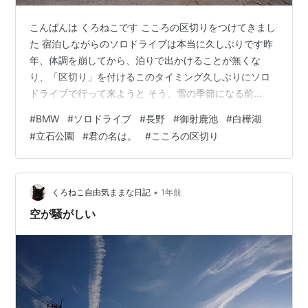
こんばんは くろねこです こころの区切りをつけてきまし
た 宿泊しながらのソロドライブは本当に久しぶりです昨
年、体調を崩してから、泊りで出かけることが無くな
り、「区切り」を付けるこのタイミング久しぶりにソロ
ドライブで行って来ようと そう、雪の季節になる前
に・・・ あの日 マイナス13分の奇跡 初冬の長野に向け
#
BMW
#
ソロドライブ
#
長野
#
御射鹿池
#
白樺湖
て おわりに あの日 そう、あれから一年の月日が流れよ
#
立石公園
#
君の名は。
#
こころの区切り
うとしています 今年の前半、体調が安定せず、検査のた
びに衝撃的な事実を伝えられ、精神的にも肉体的にも不
安定な時期を過ごしました でも、主治医のセンセは比較
的直球的な話し方でくろねこの身体で起きていることを
•
くろねこ自由気ままな日記
1年前
しっかり教えてくれました そして、…
空が騒がしい