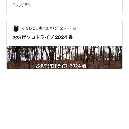
かに計画していたソロドライブ行ってきました！ 渋滞は
#
秩父神社
始まってます！ 目的地設定 多摩丘陵を抜け 夏の空のも
と 秩父神社 参拝 市内散策 おみやげ おわりに 渋滞は始ま
ってます！ 5/2 帰宅、GW後半戦の渋滞予想のニュースに
もう、渋滞してる！ 東名高速はすでに海老名SAを先頭に
•
くろねこ自由気ままな日記
2年前
約20km渋滞…
お彼岸ソロドライブ 2024 春
こんばんは くろねこです。 全国的に春の嵐に見舞われた
春分の日今年の春分の日は3/20でした。そのため、今年