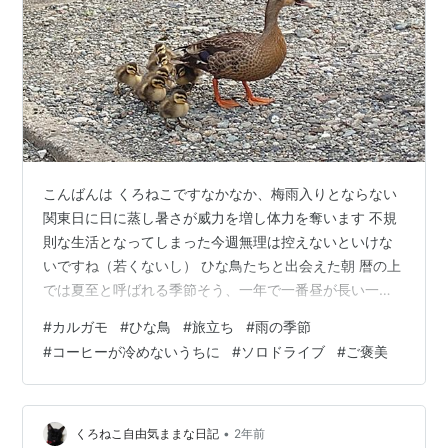
こんばんは くろねこですなかなか、梅雨入りとならない
関東日に日に蒸し暑さが威力を増し体力を奪います 不規
則な生活となってしまった今週無理は控えないといけな
いですね（若くないし） ひな鳥たちと出会えた朝 暦の上
では夏至と呼ばれる季節そう、一年で一番昼が長い一日
です 朝から強い日差しの中通勤途中の遊水池からカルガ
#
カルガモ
#
ひな鳥
#
旅立ち
#
雨の季節
モのひなたちが母カモに連れられ近くの川まで引っ越し
#
コーヒーが冷めないうちに
#
ソロドライブ
#
ご褒美
するところに出会いました そう、今年2度目ですもう二
十年以上歩いた道ワンシーズンで2回出会えたのは初めて
です www.kuronekofreedom.com 今回のカルガモ一家 7
羽の子供たちを連れて もしかしたら、お母さんは初めて
•
くろねこ自由気ままな日記
2年前