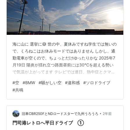
海に山に 選挙に😅 世の中、夏休みですね学生では無いの
で、くろねこはお休みモードではありません しかし、通
勤電車が空くので、ちょっとだけゆったりかな 2025年7
月19日 陽炎が揺れ立つ路面昼前には30℃を超える勢い
で気温が上がってます テレビでは連日、熱中症とクマ出
没のニュースが流れてます 目覚めたときから、胸に違和
#
空
#
BMW
#
騒がしい空
#
違和感
#
ソロドライブ
感を感じます 右胸を肩から下半身方向に突き抜ける僅か
#
共鳴
な感触 そんなに気にするほどではありませんが、何かの
折に気になってしまうほどの僅かな違和感です 気分を紛
らわすため、BMWで北を目指します 気を紛らわすために
ソロドライブ 山間部を抜け、フロントガラス越しに見え
•
旧車CBR250FとNDロードスターで九州うろうろ
2年前
た空 直感的にこれ…
門司港レトロへ平日ドライブ ①