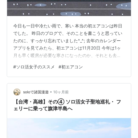
今日も一日中冷たい雨で、寒い 本当の初エアコンは昨日
でした。 昨日のブログで、そのことを書こうと思ってい
たのに、すっかり忘れていました^_^; 去年のカレンダー
アプリを見てみたら、初エアコンは11月20日 今年は1ヶ
月も早く暖房が必要な寒さになったのか、それとも去年
は我慢していたのか こんな時は、前からブログを書いて
#
ソロ活女子のススメ
#
初エアコン
いれば良かったなぁと思うのです。 何も書くことがなか
ったら、その日の天気と気持ちを書くだけでも良いかな
雨で寒いし引きこもりは決定していたけど、昨日も書い
•
たように読む本がないので、アマプラで「ソロ活女子の
soloで諸国漫遊
10ヶ月前
ススメ」を見ていました。 近場にも、面白そうなところ
【台湾・高雄】その④ ソロ活女子聖地巡礼・ フ
がたくさんあるんですよね …
ェリーに乗って旗津半島へ