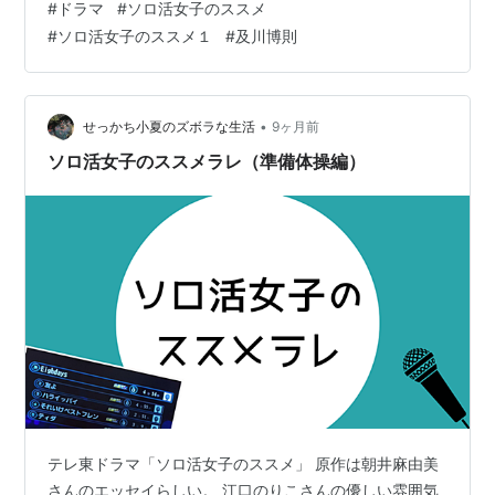
#
ドラマ
#
ソロ活女子のススメ
ものはおいしい。まずいものはまずい。焼肉食べてリム
#
ソロ活女子のススメ１
#
及川博則
ジン！？シンデレラ体験。レッドカーペットはオプショ
ン。 ２ ゴールデンイーグル、ニホンイヌワシ。汚れちま
った悲しみに。推し動物。梅子はやっぱり猫科！ズーグ
ルメ、単語登録。水族館はしご！？ビール飲みなが
•
せっかち小夏のズボラな生活
9ヶ月前
ら！？ ３ プラネタリウム。特別シ…
ソロ活女子のススメラレ（準備体操編）
テレ東ドラマ「ソロ活女子のススメ」 原作は朝井麻由美
さんのエッセイらしい。 江口のりこさんの優しい雰囲気