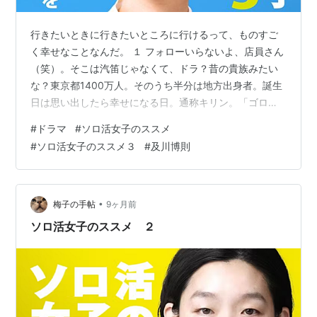
行きたいときに行きたいところに行けるって、ものすご
く幸せなことなんだ。 １ フォローいらないよ、店員さん
（笑）。そこは汽笛じゃなくて、ドラ？昔の貴族みたい
な？東京都1400万人。そのうち半分は地方出身者。誕生
日は思い出したら幸せになる日。通称キリン。「ゴロー
さんじゃないんだから。」自局（笑）。フレンチはソー
#
ドラマ
#
ソロ活女子のススメ
ス。 ２ 秩父、パワースポット。フルーツファーム。力
#
ソロ活女子のススメ３
#
及川博則
士。熱くないんか（笑）。センターステージで精一杯歌
って踊ってくるよ。自分は運がいい。 ３ 神田神保町の全
店リスト。手のひらサイズのあいつ。学校が多かった
街。古書店の人情エピソード。美しき昭和遺産。編み出
•
梅子の手帖
9ヶ月前
した方法が（笑）。意見が違う人は敵じゃ…
ソロ活女子のススメ ２