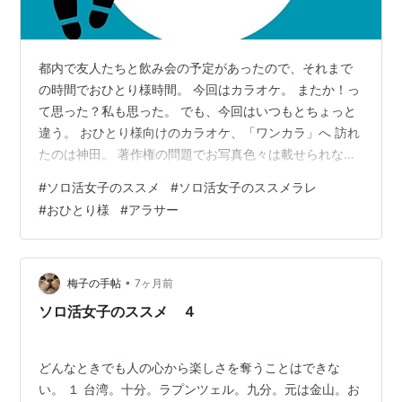
都内で友人たちと飲み会の予定があったので、それまで
の時間でおひとり様時間。 今回はカラオケ。 またか！っ
て思った？私も思った。 でも、今回はいつもとちょっと
違う。 おひとり様向けのカラオケ、「ワンカラ」へ 訪れ
たのは神田。 著作権の問題でお写真色々は載せられない
ので、詳しくはサイトを見てくださいませ。
#
ソロ活女子のススメ
#
ソロ活女子のススメラレ
www.karaokemanekineko.jp ソロの人専用のカラオケと
#
おひとり様
#
アラサー
のことで、ずっと気になっていて、満を持してチャレン
ジ。 1人で過ごすことに抵抗感はないけど、「1人向けで
す！」と言われると途端にちょっと緊張する。 マイクが
本格的で、ずっと耳元で自分の声が聞こえているのが印
•
梅子の手帖
7ヶ月前
象的だった。 が…
ソロ活女子のススメ ４
どんなときでも人の心から楽しさを奪うことはできな
い。 １ 台湾。十分。ラプンツェル。九分。元は金山。お