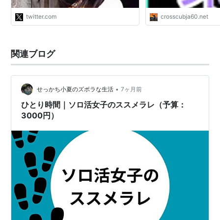
たわけじゃなく、ネット民が上品な言
い回しを発見しただけです"
twitter.com
crosscubja60.net
関連ブログ
•
せっかち小夏のズボラな生活
7ヶ月前
ひとり時間｜ソロ活女子のススメラレ（予算：
3000円）