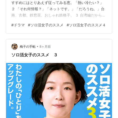
すすめにはとりあえず従ってみる恵。「熱い冷たい？」
２ 「それ何情報？」「ネットです。」「だろうね。」台
南、古都。鉄窓花、おしゃれ鉄格子。 ３ 台湾編だから、
石岡パート（笑）。駅弁文化は日本と台湾だけ。16民
#
ドラマ
#
ソロ活女子のススメ
#
ソロ活女子のススメ４
族。「わかってるよ。五月女恵は一切その物語に関係な
い。」小さくても確かな幸せ。 ４ 会社の謎ルール。レモ
ンサワーのレモンありすぎてマドラー回せない問題。飲
•
もうと思ったら来る料理。教えてあげようとしたけど、
梅子の手帖
8ヶ月前
スッ。 ５ ボトル、スキー、オーシャン。万歩計のカウン
ソロ活女子のススメ ３
ト増えなさそうなこぢんまり遊園地…