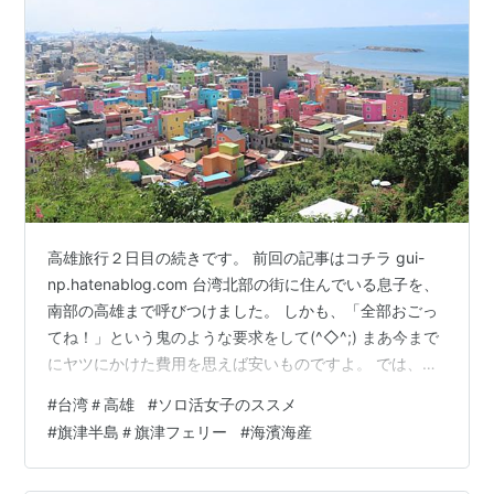
高雄旅行２日目の続きです。 前回の記事はコチラ gui-
np.hatenablog.com 台湾北部の街に住んでいる息子を、
南部の高雄まで呼びつけました。 しかも、「全部おごっ
てね！」という鬼のような要求をして(^◇^;) まあ今まで
にヤツにかけた費用を思えば安いものですよ。 では、ソ
ロ活女子聖地巡礼の続き、フェリーに乗って旗津（チー
#
台湾＃高雄
#
ソロ活女子のススメ
ジン）半島 へGO！ フェリーは結構頻繁に出ているの
#
旗津半島＃旗津フェリー
#
海濱海産
で、さほど待つことなく次の便がやって来ます。 U-bike
をレンタルしたので、五月女さんと同じように自転車ご