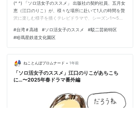
(^ ^) 「ソロ活女子のススメ」 出版社の契約社員、五月女
恵（江口のりこ）が、様々な場所に赴いて1人の時間を贅
沢に楽しむ様子を描くテレビドラマで、シーズン1〜5ま
でシリーズ化されています。 シーズン4にて台湾に上陸
#
台湾＃高雄
#
ソロ活女子のススメ
#
駁二芸術特区
し、台北・台南・高雄を巡りました。 その五月女さんが
#
哈瑪星鉄道文化園区
高雄で立ち寄った場所を、私も回っていこう！！ tv-
tokyo.co.jpより引用 起床5:30、まずは朝食へ。 台湾は
外食文化の国なので、どの町に行っても朝から夜まで飲
食店が開いています。 台湾での…
•
ねことんぼプロムナード
1年前
「ソロ活女子のススメ」江口のりこがあちこち
に…〜2025年春ドラマ番外編