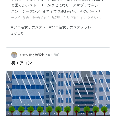
と柔らかいストーリーがクセになり、アマプラで今シー
ズン（シーズン5）まで全て見終わった。 今のパートナ
ーと付き合い始めてから丸7年、1人で過ごすことがだい
ぶと減ったけど、元々は1人行動大好きマンな私。 若いう
#
ソロ活女子のススメ
#
ソロ活女子のススメラレ
ちにできるおひとり様はほとんど体験している。 ただ、
#
ソロ活
それもほとんどはお酒を飲めるようになる前の話。 お酒
を飲めるようになってからは、何か楽しいことをしたい
時にはパートナー（もしくは友人）を誘って一緒にする
ので、ほぼ1人で動くことがない。 あっても、買い物帰り
•
お金を使う練習中
9ヶ月前
の外食くらい。 シーズン5まで…
初エアコン