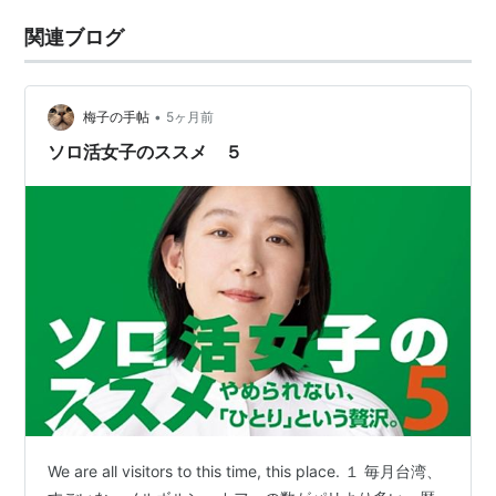
関連ブログ
•
梅子の手帖
5ヶ月前
ソロ活女子のススメ ５
We are all visitors to this time, this place. １ 毎月台湾、