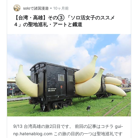
とフェリーに乗り込みましょう！ ワタクシ瀬戸内民なの
でフェリーには乗り慣れていますが、つり革がぶら下が
•
soloで諸国漫遊
10ヶ月前
っ…
【台湾・高雄】その③ 「ソロ活女子のススメ
４」の聖地巡礼・アートと鐡道
9/13 台湾高雄の旅2日目です。 前回の記事はコチラ gui-
np.hatenablog.com この旅の目的の一つは聖地巡礼です