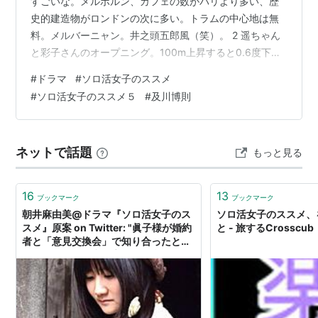
すごいな。メルボルン、カフェの数がパリより多い、歴
史的建造物がロンドンの次に多い。トラムの中心地は無
料。メルバーニャン。井之頭五郎風（笑）。 2 遥ちゃん
と彩子さんのオープニング。100m上昇すると0.6度下が
る。コアラのマーチ。ホモサピエンス。 ３ 足の小指いら
#
ドラマ
#
ソロ活女子のススメ
ない説。物事は知っているほうが何かと楽しめることが
#
ソロ活女子のススメ５
#
及川博則
多い。植物は15感。根っこで音楽聴いてる。地球上の生
きものの重さ、99.7%が植物、人間は0.3%のうちのほん
のちょこっと。 ４ 杉さま（笑）。能登杜氏四天王。日本
ネットで話題
もっと見る
四大杜氏、南部杜…
16
13
ブックマーク
ブックマーク
朝井麻由美@ドラマ『ソロ活女子のス
ソロ活女子のススメ、
スメ』原案 on Twitter: "眞子様が婚約
と - 旅するCrosscub
者と「意見交換会」で知り合ったとい
うニュースで「意見交換会＝合コン」
と思われてるみたいですが、これは本
当に意見交換会ですよ…！ICUの建物
内で留学経験者の先輩達に話を聞く会
のことです。TVが上品な言い回しをし