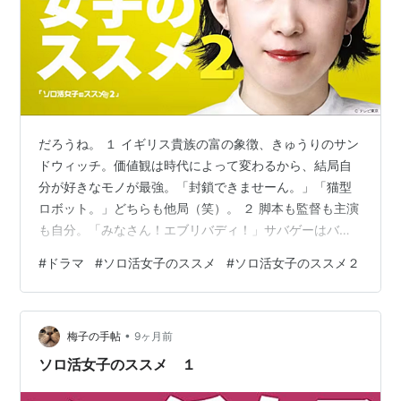
だろうね。 １ イギリス貴族の富の象徴、きゅうりのサン
ドウィッチ。価値観は時代によって変わるから、結局自
分が好きなモノが最強。「封鎖できませーん。」「猫型
ロボット。」どちらも他局（笑）。 ２ 脚本も監督も主演
も自分。「みなさん！エブリバディ！」サバゲーはバイ
リンガルなのか。ゾンビ行為。フレンドリーファイア。
#
ドラマ
#
ソロ活女子のススメ
#
ソロ活女子のススメ２
脇役なんていないサバゲー。メグミ・サオトメ。梅子は
サラ・コナーで。誰もが自分の人生という映画の主役で
すよ。 ３ 「いつ行くの？今でしょ。」自販機ドライブイ
•
ン。御三家はうどん、トースト、ハンバーガー。妖精。
梅子の手帖
9ヶ月前
「考えた人天才。作った人は超天才。」梅子の記憶では
ソロ活女子のススメ １
フライドポテト、ハンバーガー、焼きおに…