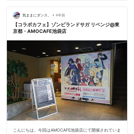
た。 それではいよいよ、大会前日からの様子についてお
話していきます！ 前日 大会１週間前からは1200㎉/日、
直前1…
•
気ままにダンス。
4年前
【コラボカフェ】ゾンビランドサガ リベンジ@東
京都・AMOCAFE池袋店
こんにちは。今回はAMOCAFE池袋店にて開催されていま