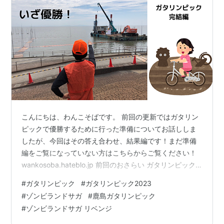
こんにちは、わんこそばです。 前回の更新ではガタリン
ピックで優勝するために行った準備についてお話ししま
したが、今回はその答え合わせ、結果編です！まだ準備
編をご覧になっていない方はこちらからご覧ください！
wankosoba.hateblo.jp 前回のおさらい ガタリンピック
で優勝するための準備として、 ①パフォーマンス強化
#
ガタリンピック
#
ガタリンピック2023
⇒パフォーマンス点を稼ぐための狩猟スタイルの衣装＆
#
ゾンビランドサガ
#
鹿島ガタリンピック
フライパン曲げ ②トレーニング・減量 ⇒5㎏減量 ③フ
#
ゾンビランドサガ リベンジ
ォーム研究 ⇒遠くに飛ぶためのフォームの練習 を行っ