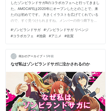
したゾンビランドサガRのコラボカフェへと行ってきまし
た。AMOCAFEは2020年にオープンしたとのことで、来
たのは初めてです。 大きくイラストを広げてくれている
ので、すぐ見つけられますね。メンバーの待つ廊下を通
り抜け、店内へ。 カウンターのあるコラボカフェって珍
#
ゾンビランドサガ
#
ゾンビランドサガ リベンジ
しい気がします。落ち着かないのでテーブル席に座りま
#
コラボカフェ
#
池袋
#
アニメ
#
佐賀
したが。注文したのはこちら。 ゾンビィ大好きイカゲソ
バーガーです。斬新なバーガー。イカゲソは最近あまり
食べる機会もなかったので、久々でした。酒が欲しくな
ります。 【ふるさと納税】ゾンビランドサガ Blu-ray
•
何かのアーカイブ
5年前
BOX(唐津市応援…
なぜ私はゾンビランドサガに泣かされるのか