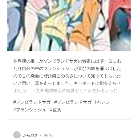
別界隈の推しがゾンビランドサガの特番に出演するにあ
たり自分の中のフランシュシュが喜びの舞を踊り出した
のでこの機会にぜひ楽曲の良さについて知ってもらいた
いと思い、筆を走らせました。キーボードに指を走らせ
ました。 （九州地域限定の特番どうにか見れるようにな
りませんかね、、、偉い大人の方よろしくお願いしま
#
ゾンビランドサガ
#
ゾンビランドサガ リベンジ
す。） フランシュシュの楽曲となんとなく似てると思っ
#
フランシュシュ
#
佐賀
たアニソンやボカロ曲を羅列するので好きな曲が該当す
る方に少しでも興味を持っていただけたら幸いです...! 音
楽の知識は皆無でなんとなくの曲の雰囲気で素人判断し
ています。 目覚めRETURNER1:21~とふ・れ・ん・ど・
•
からログ
5年前