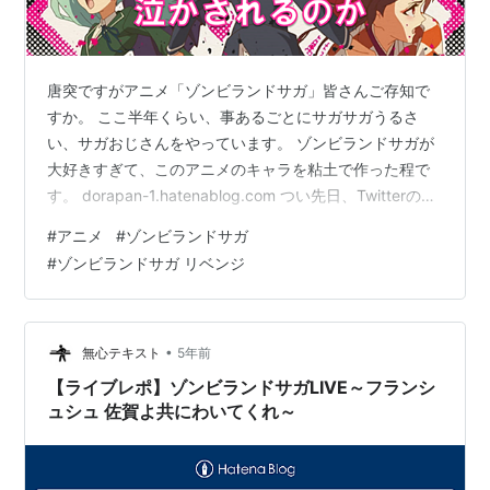
唐突ですがアニメ「ゾンビランドサガ」皆さんご存知で
すか。 ここ半年くらい、事あるごとにサガサガうるさ
い、サガおじさんをやっています。 ゾンビランドサガが
大好きすぎて、このアニメのキャラを粘土で作った程で
す。 dorapan-1.hatenablog.com つい先日、Twitterのス
ペースでアニメ談話をしていてゾンビランドサガを激推
#
アニメ
#
ゾンビランドサガ
しました。 ゾンビランドサガの何がそんなに良いのか。
#
ゾンビランドサガ リベンジ
どこに私が泣かされているのかを語りたく、その勢いで
今の想いを消えない形で書き記しておきます。 未見の方
も、完走した方も、この記事で少しでもゾンサガの魅力
を更に知っていただけると幸いです。 ©ゾンビランドサ
•
無心テキスト
5年前
ガ リベ…
【ライブレポ】ゾンビランドサガLIVE～フランシ
ュシュ 佐賀よ共にわいてくれ～