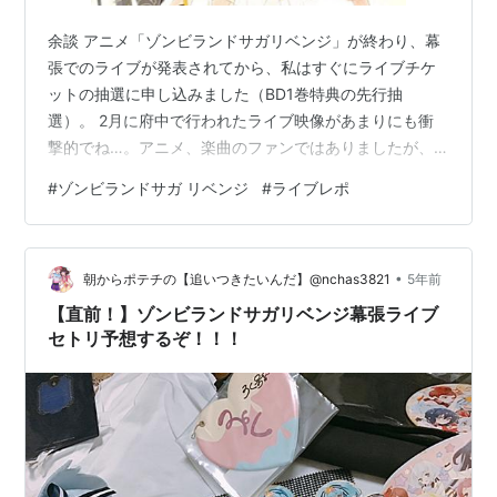
余談 アニメ「ゾンビランドサガリベンジ」が終わり、幕
張でのライブが発表されてから、私はすぐにライブチケ
ットの抽選に申し込みました（BD1巻特典の先行抽
選）。 2月に府中で行われたライブ映像があまりにも衝
撃的でね…。アニメ、楽曲のファンではありましたが、
実際のライブってどうなのかしら…と思っていたら、心
#
ゾンビランドサガ リベンジ
#
ライブレポ
をがっちり鷲掴みされてしまい、迷わずBDを買っていま
した。いや、本当にゾンビランドサガファンは買うと良
いよ…「いる」から…彼女たちが…。 www.youtube.com
•
ゾンビランドサガLIVE~フランシュシュ LIVE OF THE
朝からポテチの【追いつきたいんだ】@nchas3821
5年前
DEAD “R” [Blu-ray] フランシュシュ Amaz…
【直前！】ゾンビランドサガリベンジ幕張ライブ
セトリ予想するぞ！！！