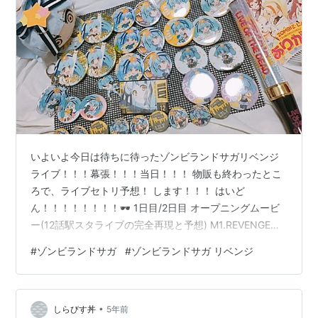
いよいよ今日は待ちに待ったゾンビランドサガリベンジ
ライブ！！！幕張！！！当日！！！ 物販も終わったとこ
ろで、ライブセトリ予想！ します！！！ はいど
ん！！！！！！！！🕶 1日目/2日目 オープニングムービ
ー(12話駅スタライブの完全再現と予想) M1.REVENGE
M2.風の強い日は嫌いか(FranChouChou.ver)/特攻
#
ゾンビランドサガ
#
ゾンビランドサガ リベンジ
DANCE M3.大河よ共に泣いてくれ 〇オープニングトーク
M4.DEADorRAP!!! 〜現アイアンフリル登場〜 M5.ゼリー
フィッシュ M6.NOPE!!!!! 〜幕間〜 M7.佐賀事変 M8.アツ
•
クナレ M9.夢を手に戻れる場所もない日々を 〜衣装チェ
しらびす丼
5年前