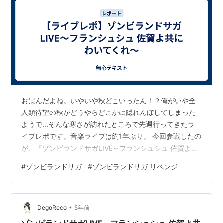
おばんだよね。いやいや秋どこいったん！？俺がいや全
人類待望の秋がどうやらどこかに隠れんぼしてしまった
ようで...そんな寒さが訪れたところで先週行ってきたラ
イブレポです。音楽ライブは約1年ぶり。 今回参戦したの
が、『ゾンビランドサガLIVE～フランシュシュ 佐賀よ共
にわいてくれ～』の2日目、10/17（土）公演です。 元々
#
ゾンビランドサガ
#
ゾンビランドサガ リベンジ
『ゾンビランドサガ』は人力舎のマネージャーさんのお
話を聞く機会があり、その際「今何なんかアイドルがゾ
ンビになって佐賀を救うアニメが面白いらしいよ」と紹
•
介され見事にハマってしまいました。 残念ながら1stLIVE
DegoReco
5年前
のチケットはご用意されませんでしたが、2019年7月に
ゾンビランドサガLIVE～フランシュシュ 佐賀よ共