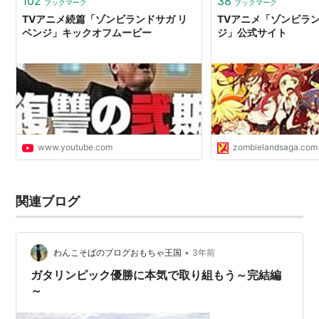
102
38
ブックマーク
ブックマーク
TVアニメ続篇「ゾンビランドサガ リ
TVアニメ「ゾンビラン
ベンジ」キックオフムービー
ジ」公式サイト
www.youtube.com
zombielandsaga.com
関連ブログ
•
わんこそばのブログおもちゃ王国
3年前
ガタリンピック優勝に本気で取り組もう～完結編
～