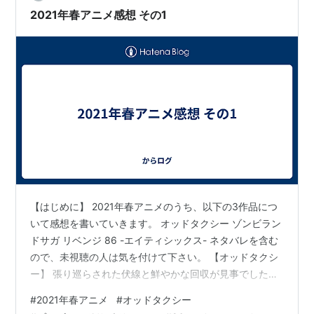
し・た・い/学校生活部0:0…
2021年春アニメ感想 その1
【はじめに】 2021年春アニメのうち、以下の3作品につ
いて感想を書いていきます。 オッドタクシー ゾンビラン
ドサガ リベンジ 86 -エイティシックス- ネタバレを含む
ので、未視聴の人は気を付けて下さい。 【オッドタクシ
ー】 張り巡らされた伏線と鮮やかな回収が見事でした。
かといって話がめちゃくちゃ難しい訳ではなく、個性豊
#
2021年春アニメ
#
オッドタクシー
かなキャラクター達の面白みのある会話や日常を楽しみ