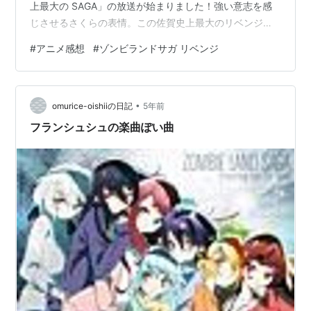
上最大の SAGA」の放送が始まりました！強い意志を感
じさせるさくらの表情。この佐賀史上最大のリベンジを
果たすことはできるのか？最後までご覧ください！#ゾン
#
アニメ感想
#
ゾンビランドサガ リベンジ
ビランドサガ pic.twitter.com/kr8XbWIruq — ゾンビラン
ドサガ リベンジ_TVアニメ公式 (@zombielandsaga)
2021年6月25日 災害の最中、佐賀 時は2020年3月1日。
•
台風に見舞われた佐賀県の県庁対策本部。 馬鹿だからシ
omurice-oishiiの日記
5年前
ン・ゴジラみ…
フランシュシュの楽曲ぽい曲