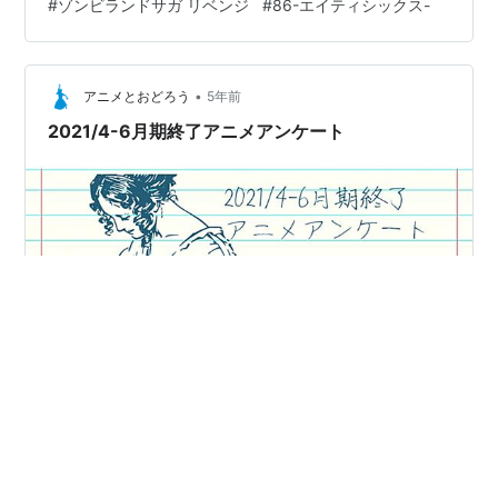
#
ゾンビランドサガ リベンジ
#
86-エイティシックス-
ながら徐々に謎や違和感に気付いていけるような構成に
なっており、非常に見応えがありました。 デュラララや
池袋ウエストゲートパークのような様々なキャラの思惑
が入り乱れた都会が舞台の群像劇に近いアニメだったん
•
アニメとおどろう
5年前
ですが、そういったアニ…
2021/4-6月期終了アニメアンケート
「アニメ調査室(仮)」さんが行うアニメのアンケート、
2021年4-6月期分も参加させていただきます。 →前回の