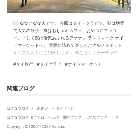
Hi! ななとなな夫です。 今回はタイ・クラビで、朝は地元
で人気の飲茶、昼はおしゃれカフェ、おやつにマンゴ
ー、そして夜は活気あふれるアオナン ランドマーク ナイ
トマーケットへ。 実際に訪れて楽しんだグルメスポット
を写真とともにご紹介します。 朝ごはん｜ラーチャロッ
ト ディムサム (ร้านอาหารราชรสติ่มซำ) 注文の仕方 今回
#
タイ旅行
#
タイクラビ
#
ナイトマーケット
食べたもの お店基本情報 ランチ｜Cafe 8.98 Nang
(คาเฟ่ 8.98 อ่าวนาง) 今回食べたもの Power Smoothie
Bowl 270THB (約￥1,330) Pad-Ka-Pao Neua ガパオラ
関連ブログ
イス 220THB(約…
はてなブログ
>
未指定
>
タイクラビ
はてなブログ タグとは
ヘルプ
開発ブログ
はてなブログトップ
Copyright (C) 2001-
2026
Hatena.