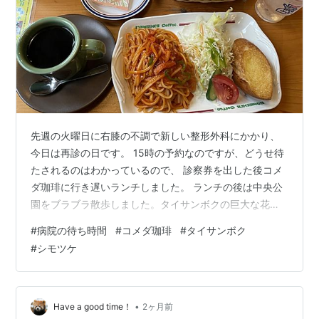
先週の火曜日に右膝の不調で新しい整形外科にかかり、
今日は再診の日です。 15時の予約なのですが、どうせ待
たされるのはわかっているので、 診察券を出した後コメ
ダ珈琲に行き遅いランチしました。 ランチの後は中央公
園をブラブラ散歩しました。タイサンボクの巨大な花が
咲いていました。 シモツケの花も満開です。 公園のバラ
#
病院の待ち時間
#
コメダ珈琲
#
タイサンボク
はそろそろ盛りを過ぎましたが、ミントティーという緑
#
シモツケ
色の珍しいバラが咲いていました。 15時の予約でした
が、病院には16時半に戻りました。 結局名前を呼ばれた
のはそれから30分後でしたΣ(ﾟдﾟlll)ｶﾞｰﾝ にほんブログ村
にほんブログ村 フレンチ・ブルドッグランキング 拍手ボ
•
Have a good time！
2ヶ月前