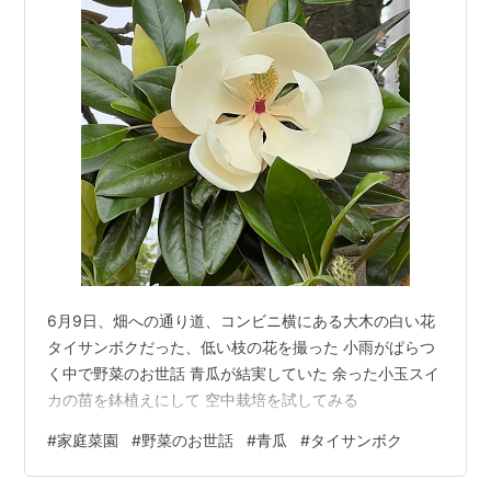
6月9日、畑への通り道、コンビニ横にある大木の白い花
タイサンボクだった、低い枝の花を撮った 小雨がぱらつ
く中で野菜のお世話 青瓜が結実していた 余った小玉スイ
カの苗を鉢植えにして 空中栽培を試してみる
#
家庭菜園
#
野菜のお世話
#
青瓜
#
タイサンボク