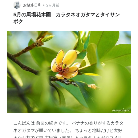
•
お散歩日和
2ヶ月前
5月の馬場花木園 カラタネオガタマとタイサン
ボク
こんばんは 前回の続きです。 バナナの香りがするカラタ
ネオガタマが咲いていました。 ちょっと地味だけど大好
きなお花です💛 古民家（東屋）とカラタネオガタマ 4月