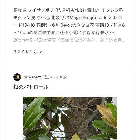
植物名 タイサンボク (標準和名YList) 泰山木 モクレン科
モクレン属 原生地 北米 学名Magnolia grandiflora JFコ
ード19410 花期5～6月 9弁の大きな白花 実期10～11月8
～10cmの集合果で赤い種子が露出する 葉は長さ7～
20cm幅5～12cm革質で表面は光沢があり、裏面は褐色の
毛がある 最低温度-5℃ 照葉の常緑高木H20m 明治時代
#
タイサンボク
に渡来 花言葉・前途洋々、壮麗 6月8日の誕生花 日本の
野生植物ⅠP-107
•
pandrosの日記
2ヶ月前
畑のパトロール