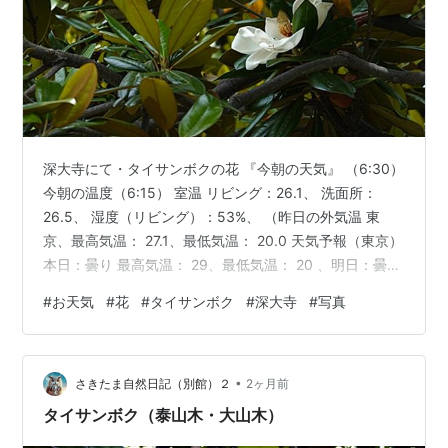
深大寺にて・タイサンボクの花 『今朝の天気』 （6:30）
今朝の温度（6:15） 室温 リビング：26.1、 洗面所：
26.5、 湿度（リビング）：53%、 （昨日の外気温 東
京、最高気温： 27.1、最低気温： 20.0 ​​​​​​​​​​​​​​​​​​​​​天気予報（東京）
本日：曇り 最高気温： 29、最低気温： 20 、明日：曇り
時々晴れ 最高気温： 29、最低気温： 19 ） 薄く雲もかか
#
お天気
#
花
#
タイサンボク
#
深大寺
#
写真
っていましたが、今朝は晴れでした。 今日は曇り予報、
この後曇って来るものの薄曇りで、気温も高そうです。
明日は、午前中は晴れ、次第に曇ってきて夜は本曇りの
•
予報となっています。今日同様、気温は高め…
さきたま自然日記（別館）２
2ヶ月前
タイサンボク（泰山木・大山木）