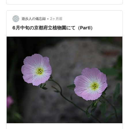
で、世界中で広く植栽されているモクレン科の常緑高
木。大きな花と葉、大木になる樹形を中国山東省の名山
•
「泰山」に例えて名付けられたようですが、庭木図鑑 植
遊歩人の備忘録
2ヶ月前
木ペディアによると・・・名前の由来としては花を大き
6月中旬の京都府立植物園にて（PartⅠ）
な盞（さかずき）に見立てて「大盞木（たいさんぼ…