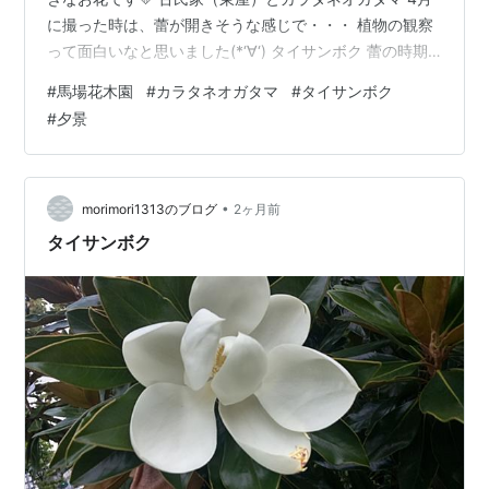
に撮った時は、蕾が開きそうな感じで・・・ 植物の観察
って面白いなと思いました(*‘∀‘) タイサンボク 蕾の時期
から待っていたので、見ることができてうれしかったで
#
馬場花木園
#
カラタネオガタマ
#
タイサンボク
す♪ こちらはタイサンボクの蕾 ムサシアブミ ヘビが鎌首
#
夕景
をもたげているような不思議な植物🐍 ヤマボウシと古民
家（母屋） ーオマケ写真ー 昨日18時37分の夕景 18時53
分 昨日は午後からゲリラ雷雨の予報でした。 当地は雷は
それほどではなかったですが、大雨になりました。 雨が
•
morimori1313のブログ
2ヶ月前
止…
タイサンボク