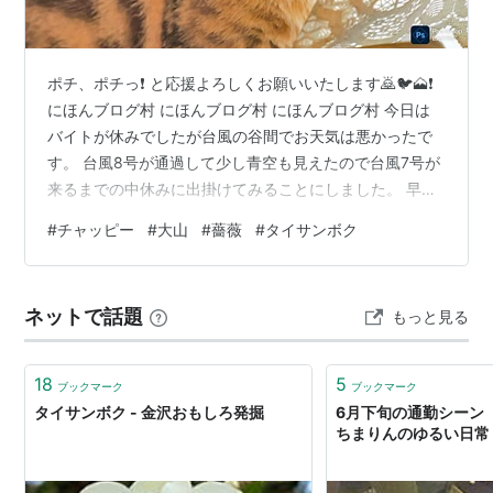
ポチ、ポチっ❗ と応援よろしくお願いいたします🙇🐦🗻❗
にほんブログ村 にほんブログ村 にほんブログ村 今日は
バイトが休みでしたが台風の谷間でお天気は悪かったで
す。 台風8号が通過して少し青空も見えたので台風7号が
来るまでの中休みに出掛けてみることにしました。 早く
も生後6ヶ月が過ぎて家の外も気になるチャッピーです。
#
チャッピー
#
大山
#
薔薇
#
タイサンボク
気を付けないと脱走しますよね😅💧 OM-3 ED50-
200mmF2.8 IS PRO 雨雲が上がって雲間に大山が見えて
来ました🎵 公園の薔薇とタイサンボクです。 タイサンボ
ネットで話題
もっと見る
ク 今夜は台風7号ですが被害を出さずに消えて欲しいで
すね😣💧
18
5
ブックマーク
ブックマーク
タイサンボク - 金沢おもしろ発掘
6月下旬の通勤シーン 
ちまりんのゆるい日常