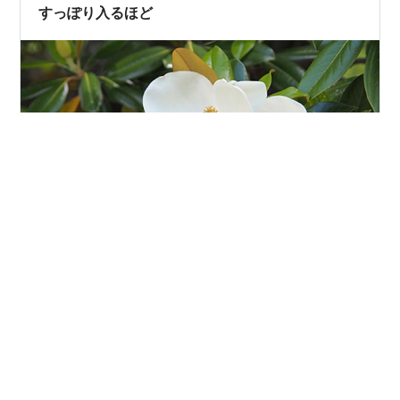
タン ラ…
すっぽり入るほど
タイサンボク （万博公園・自然文化園） お顔が すっぽ
り 入るほどの 大きなお花 ランキング参加中写真・カメ
ラランキング参加中デジイチ（デジタル一眼レフ・ミラ
ーレス一眼）ランキング参加中みんなの花図鑑 ランキン
グ参加中gooからきました にほんブログ村 風景・自然ラ
ンキング
#
花
#
タイサンボク
#
万博公園