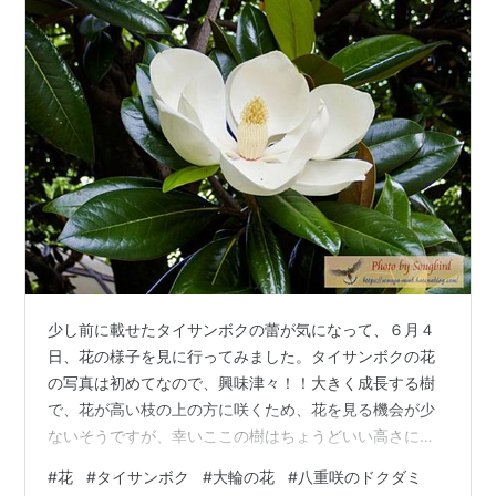
少し前に載せたタイサンボクの蕾が気になって、６月４
日、花の様子を見に行ってみました。タイサンボクの花
の写真は初めてなので、興味津々！！大きく成長する樹
で、花が高い枝の上の方に咲くため、花を見る機会が少
ないそうですが、幸いここの樹はちょうどいい高さに大
きな花を咲かせてました。早速この花のことを調べてみ
#
花
#
タイサンボク
#
大輪の花
#
八重咲のドクダミ
ました。 タイサンボク（泰山木・大山木)北米南東部原産