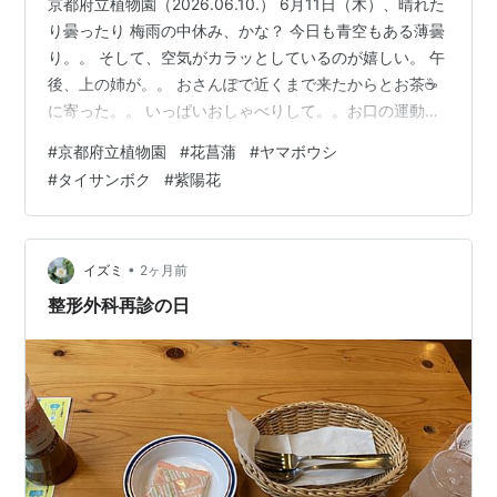
京都府立植物園（2026.06.10.） 6月11日（木）、晴れた
り曇ったり 梅雨の中休み、かな？ 今日も青空もある薄曇
り。。 そして、空気がカラッとしているのが嬉しい。 午
後、上の姉が。。 おさんぽで近くまで来たからとお茶☕
に寄った。。 いっぱいおしゃべりして。。お口の運動も
出来たと。。 先ほど元気よく歩き🚶‍➡️で帰った。 お口も
#
京都府立植物園
#
花菖蒲
#
ヤマボウシ
足も運動が大事♪。。(*^-^*) おさんぽ🚶‍➡️といえば。。
#
タイサンボク
#
紫陽花
昨日6月10日もカラッとした晴天に恵まれた。 この梅雨
の晴れ間に、 「花菖蒲を観に行こう～♪」で京都府立植物
園へ。 薔薇園の向こうに比叡山も良く見えて。。
（2026.06.10.） JR特急「はるか…
•
イズミ
2ヶ月前
整形外科再診の日