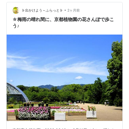
•
♭出かけよう～ふらっと♭
2ヶ月前
☆梅雨の晴れ間に、京都植物園の花さんぽで歩こ
う♪