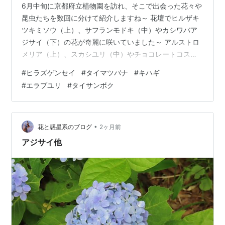
6月中旬に京都府立植物園を訪れ、そこで出会った花々や
昆虫たちを数回に分けて紹介しますね～ 花壇でヒルザキ
ツキミソウ（上）、サフランモドキ（中）やカシワバア
ジサイ（下）の花が奇麗に咲いていました～ アルストロ
メリア（上）、スカシユリ（中）やチョコレートコスモ
ス（下）の花も奇麗に咲いていました～ ホタルブクロは
#
ヒラズゲンセイ
#
タイマツバナ
#
キハギ
赤花（上）と白花（下）が咲いていました～ 葉の上で珍
#
エラブユリ
#
タイサンボク
しい昆虫と言われているヒラズゲンセイが姿を見せてく
れました～ この昆虫を手で触ると毒液が放出され、かぶ
れたりするようなので要注意らしいのですが．．． キキ
ョウ（上）、ノカンゾウ（中）やキハギ（下）の花が咲
•
花と惑星系のブログ
2ヶ月前
き始めていました～ オオバギボウシ（…
アジサイ他