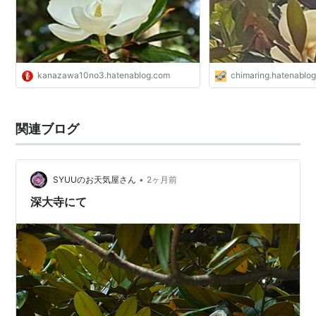
kanazawa10no3.hatenablog.com
chimaring.hatenablo
関連ブログ
•
SYUUのお天気屋さん
2ヶ月前
深大寺にて