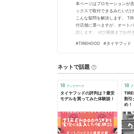
本ページはプロモーションが含ま
ックスで取付できるみたいだけ
こんな疑問を解決します。 TI
付店舗に選べますが、オート
説します。 ぜひ最後までお付
TIREHOODの関係性 オー
#
TIREHOOD
#
タイヤフッド
窒素充填 ライター：ACFIE
させていただきます。 【T…
ネットで話題
18
18
ブックマーク
ブ
タイヤフッドの評判は？最安
TIR
モデルを買ってみた体験談！
割引
め！