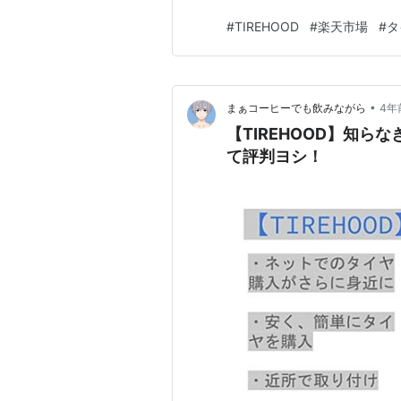
天市場店が割高な理由 ライター
#
TIREHOOD
#
楽天市場
#
タ
き！先日楽天ポイントのみで４
TIREHOODは…
•
まぁコーヒーでも飲みながら
4年
【TIREHOOD】知
て評判ヨシ！