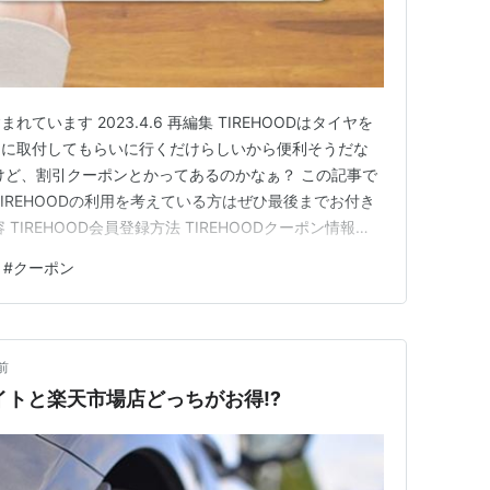
います 2023.4.6 再編集 TIREHOODはタイヤを
スに取付してもらいに行くだけらしいから便利そうだな
けど、割引クーポンとかってあるのかなぁ？ この記事で
IREHOODの利用を考えている方はぜひ最後までお付き
TIREHOOD会員登録方法 TIREHOODクーポン情報
 ライター：ACFIELD コスパの高いタイヤ、お得な買い方
#
クーポン
きます。 クーポン利用でさらにお得!TIREHOOD…
前
サイトと楽天市場店どっちがお得⁉