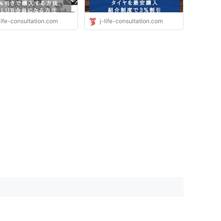
life-consultation.com
j-life-consultation.com