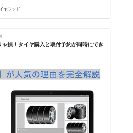
：ACFIELD コスパの高いタイヤ、お得な買い方が大好
イヤフッド
Ｋテレビを購入した私が解説します。 意外な結果!?
前
らなきゃ損！タイヤ購入と取付予約が同時にでき