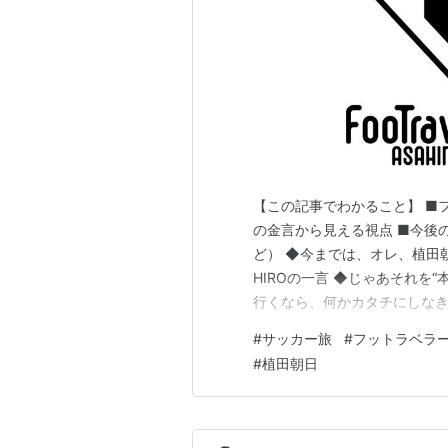
【この記事でわかること】 ■
の金言から見える視点 ■今後
ど） ◆今までは、オレ、植田朝
HIROの一言 ◆じゃあそれを
行くなら、何かカタチにしなき
ろ！ ◆フットラベラー、グッ
#
サッカー旅
#
フットラベラ
告 ◆今までは、オレ、植田朝
#
植田朝日
ー』は、 完全にオレ、植…