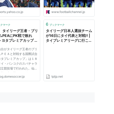
orts.yahoo.co.jp
www.footballchannel.jp
6
ックマーク
ブックマーク
、タイリーグ王者・ブリ
タイリーグ日本人選抜チーム
ムPEAにPK戦で敗れ
が16日にタイ代表と対戦!! |
トヨタプレミアカップ -
タイプレミアリーグに行こ
サカブログ
う！| Samurai×TPL
仙台がタイリーグ王者のブリ
ムＰＥＡと対戦する国際試合
ヨタプレミアカップ」は１８
タイ・バンコクのスパチャラ
国立競技場で行われた。仙台
Ｋ戦の末、惜しくも敗れた。
log.domesoccer.jp
tpljp.net
の人気チームとの注目の一戦
に、３万５０００人収容のス
アムに大勢の相手側サポータ
め掛けた。スタンドに...