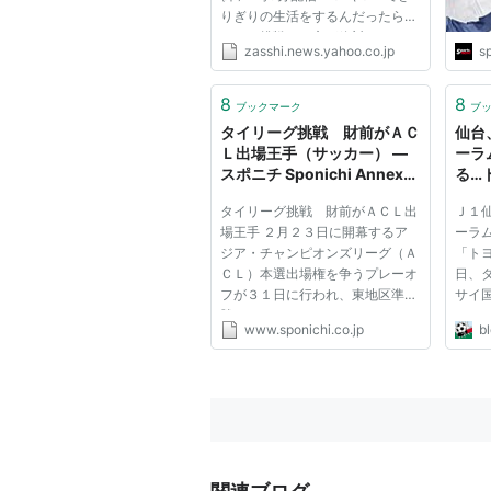
りぎりの生活をするんだったら、
タイで挑戦する方が絶対にいいと
zasshi.news.yahoo.co.jp
sp
思います」 小澤竜己 （元パタ
ヤ・ユナイテッド） ◇ 先日、ス
イスで行なわれていたドルトムン
8
8
ブックマーク
ブ
トの合宿に行くと、リバプールな
タイリーグ挑戦 財前がＡＣ
仙台
どで...
Ｌ出場王手（サッカー） ―
ーラ
スポニチ Sponichi Annex
る…
ニュース
ドメ
タイリーグ挑戦 財前がＡＣＬ出
Ｊ１
場王手 ２月２３日に開幕するア
ーラ
ジア・チャンピオンズリーグ（Ａ
「ト
ＣＬ）本選出場権を争うプレーオ
日、
フが３１日に行われ、東地区準決
サイ
勝でムアントン・ユナイテッド
はＰ
www.sponichi.co.jp
b
（タイ）がダナン（ベトナム）を
地元
３―０で下した。アウェーのムア
だけ
ントンは前半を２―０で折り返す
タジ
と、後半にも追加点。退場者２人
ーが詰
を...