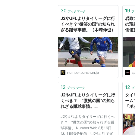
30
19
ブックマーク
ブ
J2やJFLよりタイリーグに行
岩政
くべき？“微笑の国”の知られ
の現
ざる蹴球事情。（木崎伸也）
価値
ーツ
number.bunshun.jp
sp
12
12
ブックマーク
ブ
J2やJFLよりタイリーグに行
タイ
くべき？ “微笑の国”の知ら
ーム
れざる蹴球事情。
「ポ
（Number Web） - Yahoo!
｜コ
J2やJFLよりタイリーグに行くべ
ニュース
ツナ
き？ “微笑の国”の知られざる蹴
球事情。 Number Web 8月16日
(木)11時0分配信 「J2やJFLでぎ