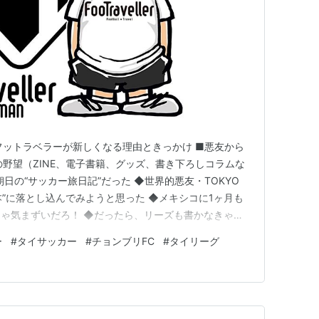
フットラベラーが新しくなる理由ときっかけ ■悪友から
の野望（ZINE、電子書籍、グッズ、書き下ろしコラムな
日の“サッカー旅日記”だった ◆世界的悪友・TOKYO
“本”に落とし込んでみようと思った ◆メキシコに1ヶ月も
ゃ気まずいだろ！ ◆だったら、リーズも書かなきゃだ
ズ化計画 ◆フットラベラー 書籍化めざします ◆次回予
ー
#
タイサッカー
#
チョンブリFC
#
タイリーグ
日の“サッカー旅日記”だった これまでの『フットラベラ