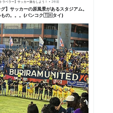
•
トラベラー】サッカー旅をしよう！
2年前
ーグ】サッカーの原風景があるスタジアム。
の。。。(バンコク🇹🇭タイ)