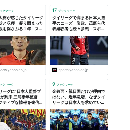
17
ックマーク
ブックマーク
大樹が感じたタイリーグ
タイリーグで高まる日本人選
状と収穫 凝り固まった
手のニーズ 岩政、茂庭ら代
観を揺さぶる１年 - スポ
表経験者も続々参戦 - スポー
ナビ
ツナビ
orts.yahoo.co.jp
sports.yahoo.co.jp
9
ックマーク
ブックマーク
リーグに“日本人監督ブ
金銭面・親日国だけが理由で
”が到来 三浦泰年監督
はない。近年急増、なぜタイ
ジティブな情報を発信」
リーグは日本人を求めている
ラム｜サッカー｜スポー
のか？
ビ