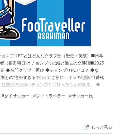
チョンブリFCとはどんなクラブか（歴史・実績）■日本
者（植田朝日)とチョンブリの縁と過去の交渉話■2025
定 ◆名門クラブ、再び ◆チョンブリFCとは？ ◆な
日本との“意外すぎる”関わり さらに、オレの記憶に1番残
レは交渉のためにチョンブリに行ったことがある。 ◆マ
◆そして、スパンブリへ PS. ◆次回予告 ◆名門クラ
#
タイサッカー
#
フットラベラー
#
サッカー旅
も追っていれば、耳にしたことがあるだろう。 チョンブ
もっと見る