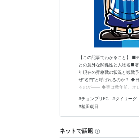
【この記事でわかること】 ■
との意外な関係性と人物名■著
年現在の昇格戦の状況と観戦予
ぜ“名門”と呼ばれるのか？ ◆
るのが―― ◆実は数年前、オ
イケル・チャヤトーンとの再会 
#
チョンブリFC
#
タイリーグ
ブ、再び タイリーグを少しで
#
植田朝日
リFC（Chonburi F…
ネットで話題