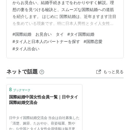
からお見合い、結婚手続きまでをわかりやすく解説。理
想の妻を見つける秘訣と、スムーズな国際結婚への道筋
を紹介します。 はじめに 国際結婚は、近年ますます注目
を集めている現象です。特に日本人男性とタイ人女性と
の結婚は人気が高く、お互いの文化や価値観の違いを乗
#
国際結婚 お見合い タイ
#
タイ国際結婚
り越えながら、新しい家族を築こうとする姿勢が見られ
#
タイ人と日本人のパートナーを探す
#
国際恋愛
ます。本日は、国際結婚のお見合いについて、特にタイ
#
タイ人出会い
人女性との出会いを中心に、さまざまな角度から掘り下
げていきたいと思います。 国際結婚の魅力 国際結婚に
は、異文化との触れ合いを通じて新しい視点を得られる
ネットで話題
もっと見る
という大きな魅力があります。互いの文化を尊…
8
ブックマーク
国際結婚中国女性会員一覧｜日中タイ
国際結婚交流会
日中タイ国際結婚交流会 当会は自社募集した
「清楚、婉容、たおやか、容姿端麗、艶や
か」な中国とタイ人女性会員情報は毎月更