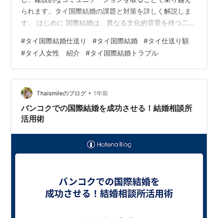
られます。タイ国際結婚の課題と対策を詳しく解説しま
す。 はじめに 国際結婚は、異なる文化的背景を持つ二人
が新しい家庭を築く素晴らしい機会です。しかしなが
#
タイ国際結婚仕送り
#
タイ国際結婚
#
タイ仕送り額
ら、言語の壁や習慣の違いから、様々な課題にも直面す
#
タイ人女性 紹介
#
タイ国際結婚トラブル
ることがあります。本日は、日本人男性とタイ人女性の
国際結婚における、代表的な課題の一つである「仕送
り」について詳しく見ていきましょう。 仕送りの背景 タ
イでは、子どもが親の面倒を見るのが当然とされていま
•
Thaismileのブログ
1年前
す。この慣習は、仏教の教えに基づく孝行の精神か…
バンコクでの国際結婚を成功させる！結婚相談所
活用術