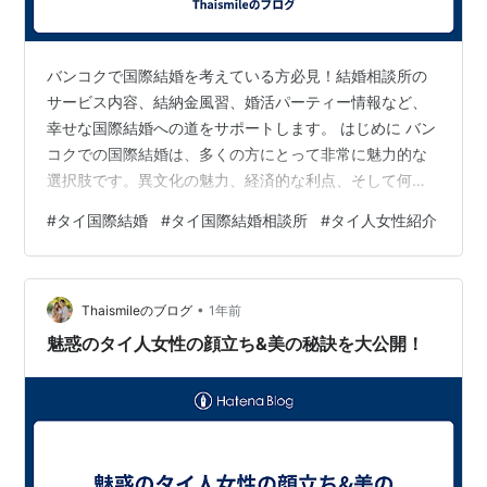
バンコクで国際結婚を考えている方必見！結婚相談所の
サービス内容、結納金風習、婚活パーティー情報など、
幸せな国際結婚への道をサポートします。 はじめに バン
コクでの国際結婚は、多くの方にとって非常に魅力的な
選択肢です。異文化の魅力、経済的な利点、そして何よ
りも相手との新しい人生を始めるという点で、多くの方
#
タイ国際結婚
#
タイ国際結婚相談所
#
タイ人女性紹介
がこの道を選んでいます。このブログでは、バンコクに
おける結婚相談所のサービス内容、結納金の風習、婚活
パーティー、そして国際結婚を成功させるためのポイン
•
トについて深く掘り下げ、読者の皆様へ有益な情報をお
Thaismileのブログ
1年前
届けします。 結婚相談所の利用 サービス内容の概要 バ
魅惑のタイ人女性の顔立ち&美の秘訣を大公開！
ンコクにある結婚相談所では、様々なサービス…