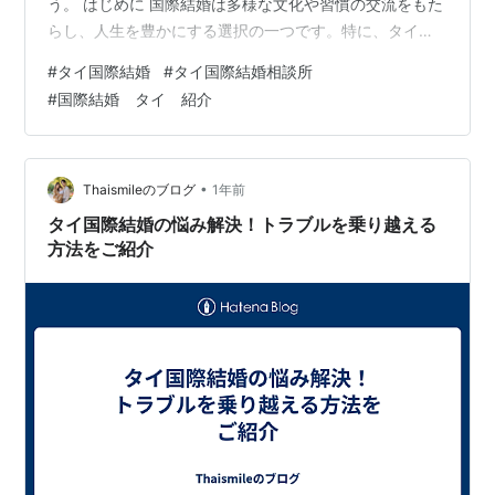
う。 はじめに 国際結婚は多様な文化や習慣の交流をもた
らし、人生を豊かにする選択の一つです。特に、タイ女
性との国際結婚には、多くの日本人男性が魅力を感じて
#
タイ国際結婚
#
タイ国際結婚相談所
います。このブログでは、タイ女性との国際結婚におけ
#
国際結婚 タイ 紹介
るポイントや、成功への道のりを紹介していきます。 タ
イ女性との出会い 国際結婚相談所を利用する タイ女性と
の出会いには、信用できる国際結婚相談所の利用が有効
です。2004年から運営されている相談所もあり、経験豊
•
Thaismileのブログ
1年前
富なスタッフが適切なマッチングをサポ…
タイ国際結婚の悩み解決！トラブルを乗り越える
方法をご紹介