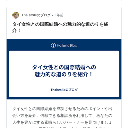
の特徴、さらに日本人との関係性について深く掘り下げ
ていきます。 タイ人女性の性格と魅力 笑顔が素敵 タイ
人女性は、彼女たちの素敵な笑顔で知られています。
•
Thaismileのブログ
1年前
「微笑みの国」とも呼ばれるタイでは、コミュニケ…
タイ女性との国際結婚への魅力的な道のりを紹
介！
タイ女性との国際結婚を成功させるためのポイントや出
会い方を紹介。信頼できる相談所を利用して、あなたの
人生を豊かにする素晴らしいパートナーを見つけましょ