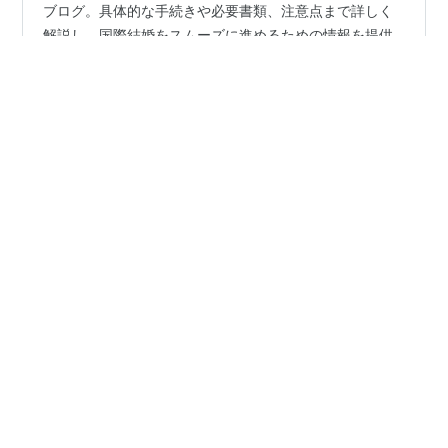
タイ人と結婚する際に関わる国籍の問題に焦点を当てた
ブログ。具体的な手続きや必要書類、注意点まで詳しく
解説し、国際結婚をスムーズに進めるための情報を提供
します。 はじめに タイ人との結婚は、2つの異なる文化
と法律の融合を意味します。それは、ただのロマンティ
ックな選択以上のことであり、多くの手続きや規則が絡
#
タイ国際結婚
#
タイ人パートナーを探す
み合います。本ブログでは、タイ人と結婚する際に関わ
#
タイ国際結婚相談所
#
国際結婚手続き
る国籍の問題に焦点を当て、具体的な手続きや必要書
#
国際結婚婚姻手続き
類、さらには注意点まで詳細に説明します。 国際結婚の
手続きの概要 タイ人との国際結婚手続きは複雑ですが、
適切な情報を得ることでスムーズに進めることができま