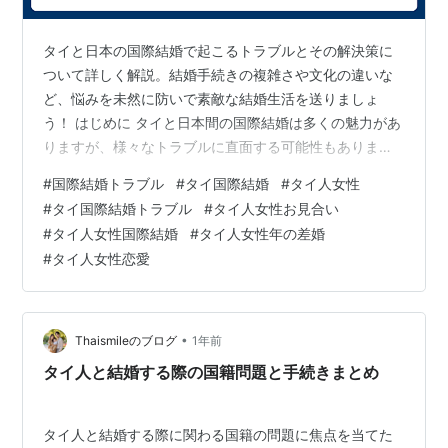
タイと日本の国際結婚で起こるトラブルとその解決策に
ついて詳しく解説。結婚手続きの複雑さや文化の違いな
ど、悩みを未然に防いで素敵な結婚生活を送りましょ
う！ はじめに タイと日本間の国際結婚は多くの魅力があ
りますが、様々なトラブルに直面する可能性もありま
す。文化的な違いから法律的な問題まで、結婚において
#
国際結婚トラブル
#
タイ国際結婚
#
タイ人女性
考慮すべき要素は多岐にわたります。このブログでは、
#
タイ国際結婚トラブル
#
タイ人女性お見合い
タイ国際結婚における一般的なトラブルとそれらを乗り
#
タイ人女性国際結婚
#
タイ人女性年の差婚
越えるための解決策について見ていくことで、問題を未
#
タイ人女性恋愛
然に防ぐ方法や対処法を探ります。 結婚手続きの複雑性
タイの法律に基づく手続き タイでの結婚手続きは非常に
複雑で、多くの書類と手続きが必要です。特にタ…
•
Thaismileのブログ
1年前
タイ人と結婚する際の国籍問題と手続きまとめ