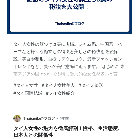
タイ人女性の顔つきは実に多様。シャム系、中国系、ハ
ーフなど様々な顔立ちの特徴と美しさの秘訣を徹底解
説。美白や整形、自撮りテクニック、最新ファッション
トレンドなど、美への高い意識に迫ります。 はじめに 東
南アジアの国々の中でも特に魅力的な女性が多いと言わ
れているタイ。温和な性格と美しい容姿から、日本人男
#
タイ人女性
#
タイ人女性美人
#
タイ人整形
性からも人気が高い存在です。しかし、タイ人女性の顔
#
タイ国際結婚
#
タイ女性紹介
立ちには実に多様性があり、一概に言えない部分も多く
あります。本記事では、タイ人女性の顔の特徴につい
て、さまざまな角度から詳しく解説していきます。 多様
な顔立ち タイ人女性の顔立ちは、実に多様性に富んでい
•
Thaismileのブログ
1年前
ます。東南アジア風の顔立ちから、日本人や欧米人…
タイ人女性の魅力を徹底解剖！性格、生活態度、
日本人との関係性