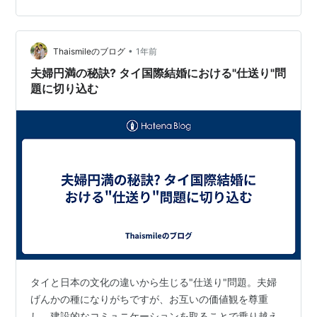
があり、事前の理解と準備が重要となります。本記事で
は、タイ国際結婚の手続き、結納金の習慣、家族関係の
構築など、知っておくべき情報をまとめました。 タイ国
•
Thaismileのブログ
1年前
際結婚の手続き タイ人と日本人の国際結婚には…
夫婦円満の秘訣? タイ国際結婚における"仕送り"問
題に切り込む
タイと日本の文化の違いから生じる"仕送り"問題。夫婦
げんかの種になりがちですが、お互いの価値観を尊重
し、建設的なコミュニケーションを取ることで乗り越え