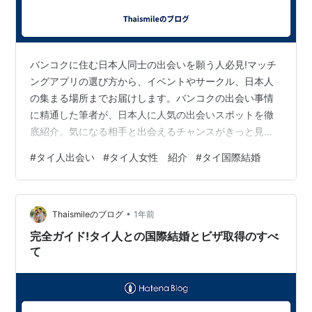
バンコクに住む日本人同士の出会いを願う人必見!マッチ
ングアプリの選び方から、イベントやサークル、日本人
の集まる場所までお届けします。バンコクの出会い事情
に精通した筆者が、日本人に人気の出会いスポットを徹
底紹介。気になる相手と出会えるチャンスがきっと見つ
かります。 はじめに バンコクは、日本人にとって人気の
#
タイ人出会い
#
タイ人女性 紹介
#
タイ国際結婚
高い街です。日本からの距離が近く、生活費が安いこと
から、多くの日本人がバンコクで働いたり、旅行を楽し
んだりしています。そんなバンコクでは、日本人同士の
•
出会いの機会も多く存在しています。本日は、バンコク
Thaismileのブログ
1年前
で日本人と出会う方法について、詳しくご紹介します。
完全ガイド!タイ人との国際結婚とビザ取得のすべ
マッチングアプリ 近年、マッチングアプリは…
て