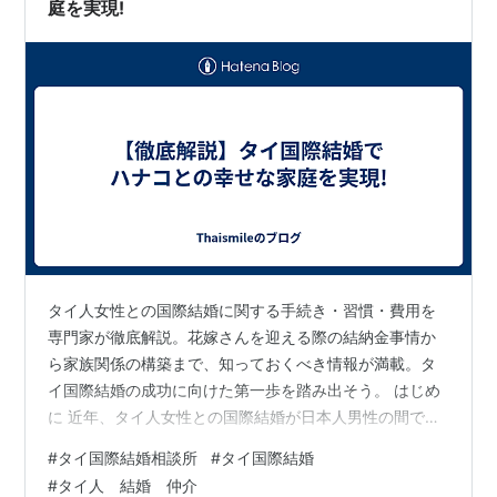
をする際の手続きは、日本とタイの両国で行う…
庭を実現!
タイ人女性との国際結婚に関する手続き・習慣・費用を
専門家が徹底解説。花嫁さんを迎える際の結納金事情か
ら家族関係の構築まで、知っておくべき情報が満載。タ
イ国際結婚の成功に向けた第一歩を踏み出そう。 はじめ
に 近年、タイ人女性との国際結婚が日本人男性の間で人
気を集めています。経済力と家庭的な性格が魅力のタイ
#
タイ国際結婚相談所
#
タイ国際結婚
人女性は、責任感のある日本人男性に引かれがちです。
#
タイ人 結婚 仲介
しかし、国際結婚には文化の違いから生じる様々な課題