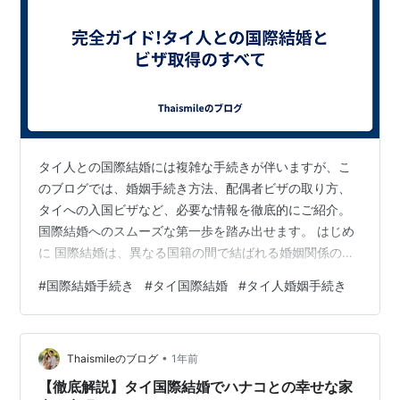
タイ人との国際結婚には複雑な手続きが伴いますが、こ
のブログでは、婚姻手続き方法、配偶者ビザの取り方、
タイへの入国ビザなど、必要な情報を徹底的にご紹介。
国際結婚へのスムーズな第一歩を踏み出せます。 はじめ
に 国際結婚は、異なる国籍の間で結ばれる婚姻関係のこ
とです。近年、グローバル化が進む中で、国際結婚は増
#
国際結婚手続き
#
タイ国際結婚
#
タイ人婚姻手続き
加傾向にあります。特に、日本とタイの国際結婚は非常
に一般的となっています。しかし、異なる国の制度や文
化の違いから、手続きが複雑になる場合があります。本
•
記事では、タイ人との国際結婚とビザに関する様々な情
Thaismileのブログ
1年前
報をまとめました。 国際結婚の手続き タイ人と国際結婚
【徹底解説】タイ国際結婚でハナコとの幸せな家