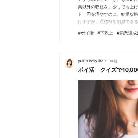
業以外の収益を、少しでも上げ
ト＝円を増やすのに、結構な
げますが、通信料を削減でき
おります。通信料の削減のほう
#
ポイ活
#
下剋上
#
覇業達成
ント保有率で、上位10％に入
ですし、テンションも上がります
•
yuki's daily life
1年前
ポイ活 クイズで10,0