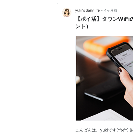
•
yuki's daily life
4ヶ月前
【ポイ活】タウンWiF
ント）
こんばんは、yukiです(*'ω'*