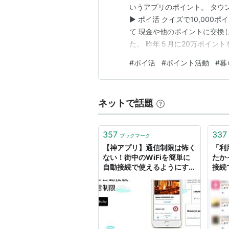
いうアプリのポイント。 タウンWi
▶ ポイ活 クイズで10,000ポイント
て 現金や他のポイントに交換
た。 昨年５月に20万ポイントを
PayPayポイント（900円分）
#
ポイ活
#
ポイント活動
#
暮
す。 そして現在たまってい…
ネットで話題
357
337
ブックマーク
【神アプリ】通信制限は怖く
「利
ない！街中のWiFiを簡単に
たか
自動接続で使えるようにする
接続
アプリ「タウンWiFi」｜男
の大
子ハック