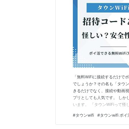
「無料WiFiに接続するだけ
でしょうか？その名も「タウンWi
きるだけでなく、接続や動画
プリとしても人気です。 しか
います。 「タウンWiFiって
くらい貯まる？」 「招待コー
#
タウンwifi
#
タウンwifi ポイ
WiFiの安全性・稼ぎ方・口コ
uJGsL88c／ タウンW…