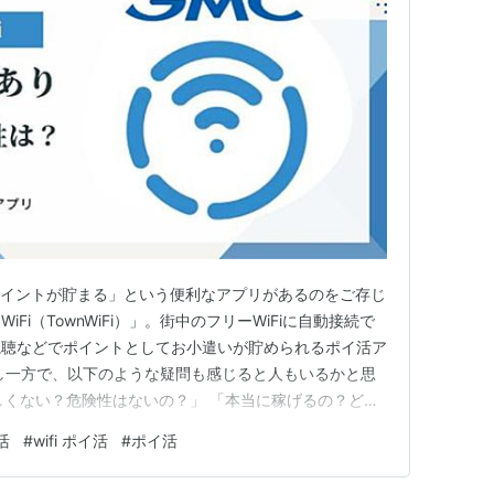
でポイントが貯まる」という便利なアプリがあるのをご存じ
Fi（TownWiFi）」。街中のフリーWiFiに自動接続で
視聴などでポイントとしてお小遣いが貯められるポイ活ア
し一方で、以下のような疑問も感じると人もいるかと思
怪しくない？危険性はないの？」 「本当に稼げるの？どれ
ドや交換方法を知りたい」 そこで本記事では、タウン
活
#
wifi ポイ活
#
ポイ活
ミ・おすすめ度まで徹底解説します。 ＼招待コード