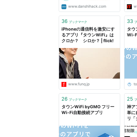
www.danshihack.com
w
36
33
ブックマーク
iPhoneの通信料を激安にす
タウン
るアプリ『タウンWiFi』は
Wi
クロか？ シロか？ | flick!
www.funq.jp
to
26
25
ブックマーク
タウンWiFi byGMO フリー
神ア
Wi-Fi自動接続アプリ
単に
リ「
やコ
ット