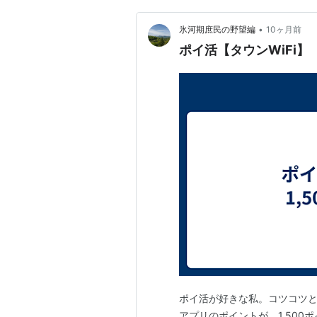
•
氷河期庶民の野望編
10ヶ月前
ポイ活【タウンWiFi】
ポイ活が好きな私。コツコツと
アプリのポイントが、1,50