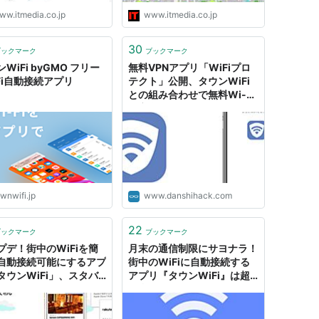
ww.itmedia.co.jp
www.itmedia.co.jp
30
ブックマーク
ブックマーク
WiFi byGMO フリー
無料VPNアプリ「WiFiプロ
-Fi自動接続アプリ
テクト」公開、タウンWiFi
との組み合わせで無料Wi-Fi
を安全に｜男子ハック
wnwifi.jp
www.danshihack.com
22
ブックマーク
ブックマーク
プデ！街中のWiFiを簡
月末の通信制限にサヨナラ！
自動接続可能にするアプ
街中のWiFiに自動接続する
タウンWiFi」、スタバ
アプリ『タウンWiFi』は超
ンビニなど45種5万スポ
便利！ - コバろぐ
が追加！｜男子ハック