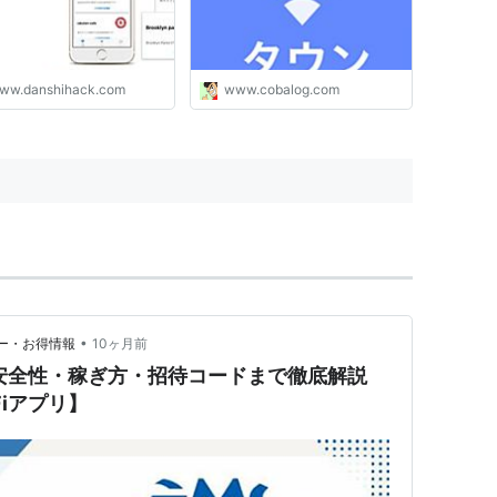
ww.danshihack.com
www.cobalog.com
•
レビュー・お得情報
10ヶ月前
？安全性・稼ぎ方・招待コードまで徹底解説
iアプリ】