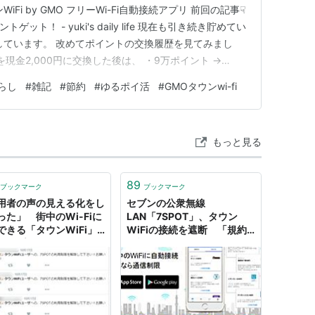
Fi by GMO フリーWi-Fi自動接続アプリ 前回の記事☟
ゲット！ - yuki's daily life 現在も引き続き貯めてい
しています。 改めてポイントの交換履歴を見てみまし
現金2,000円に交換した後は、 ・9万ポイント →
・10万ポイント → 現金（1,000円分） に交換していま
らし
#
雑記
#
節約
#
ゆるポイ活
#
GMOタウンwi-fi
もっと見る
89
ブックマーク
ブックマーク
用者の声の見える化をし
セブンの公衆無線
った」 街中のWi-Fiに
LAN「7SPOT」、タウン
できる「タウンWiFi」
WiFiの接続を遮断 「規約
量リプライ騒動
無視は問題」