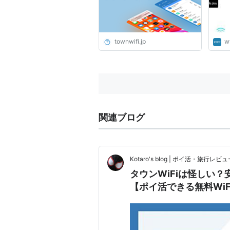
townwifi.jp
w
関連ブログ
Kotaro's blog | ポイ活・旅行
タウンWiFiは怪しい
【ポイ活できる無料WiF