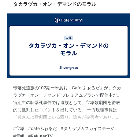
タカラヅカ・オン・デマンドのモラル
転落死遺族の102期一禾あお「Cafe ふぉるだ」が、タカ
ラヅカ・オン・デマンド プレミアムプランで配信中だ。
宙組生の転落死事件では遺族として、宝塚歌劇団を徹底
的に批判したコメントを出している。 一方現理事長は
『皆さんは歌劇団にいる限り、誰もが被害者であり、ま
た加害者にもなり得る』と発言していたのを週刊誌にリ
#
宝塚
#
cafeふぉるだ
#
タカラヅカスカイステージ
ークされていた。 確かに102期遺族はそれなりに上級
#
雪組
#
RakutenTV