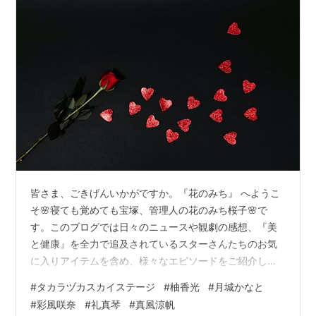
皆さま、ごきげんいかがですか。『花のみち』 へようこ
そ🌸寝ても覚めても宝塚、管理人の花のみち桜子🌸で
す。このブログでは日々のニュースや観劇の感想、『美
と健康』を全力で追及されているスターさんたちのお気
に入りアイテムを含め、様々なエピソードをご紹介して
います。room.rakuten.co.jp 皆さまの生活に取り入れて
#
タカラヅカスカイステージ
#
柚香光
#
月城かなと
タカラジェンヌ気分を味わったり、大切な方、大好きな
#
彩風咲奈
#
礼真琴
#
真風涼帆
スターさんへのプレゼントにしてみてはいかがでしょ