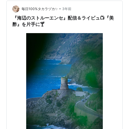
外』とメールが来たのですが・・…
•
毎日100%タカラヅカ✨
3年前
『海辺のストルーエンセ』配信＆ライビュ📺『美
酢』を片手に🍸