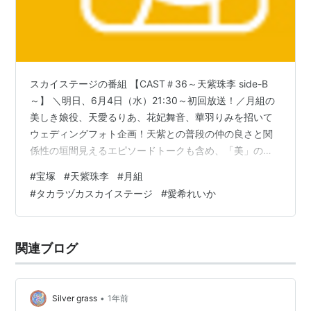
スカイステージの番組 【CAST＃36～天紫珠李 side-B
～】 ＼明日、6月4日（水）21:30～初回放送！／月組の
美しき娘役、天愛るりあ、花妃舞音、華羽りみを招いて
ウェディングフォト企画！天紫との普段の仲の良さと関
係性の垣間見えるエピソードトークも含め、「美」の詰
まった30分をお楽しみください！#CAST天紫珠李sideB
#
宝塚
#
天紫珠李
#
月組
pic.twitter.com/CjDGL3UbVj — 【公式】タカラヅカ・ス
#
タカラヅカスカイステージ
#
愛希れいか
カイ・ステージ (@skystage_info) 2025年6月3日 CAST
＃36～天紫珠李 side-B～ side-Aは男役さん達でしたが
side-Bは娘役さん達が登場 見終わって思…
関連ブログ
•
Silver grass
1年前