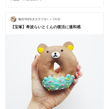
生。加害を一切認めず、被害しか発信しない都合の良さ
に違和感はある。 とはいえそんな102期遺族が「宝塚に
どっぷりだった」のを示すように、タカラジェンヌを満
喫している番組を配信するのは普通に怖い。 「双子の姉
•
毎日100%タカラヅカ✨
3年前
と過ごした幼少期」つまり故人に…
【宝塚】希波らいとくんの復活に違和感