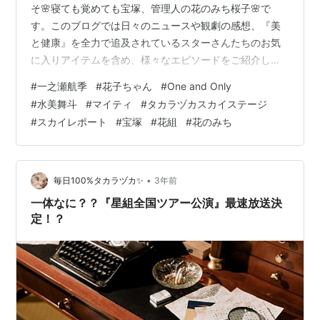
そ🌸寝ても覚めても宝塚、管理人の花のみち桜子🌸で
す。このブログでは日々のニュースや観劇の感想、『美
と健康』を全力で追及されているスターさんたちのお気
に入りアイテムを含め、様々なエピソードをご紹介して
います。room.rakuten.co.jp 皆さまの生活に取り入れて
#
一之瀬航季
#
花子ちゃん
#
One and Only
タカラジェンヌ気分を味わったり、大切な方、大好きな
#
水美舞斗
#
マイティ
#
タカラヅカスカイステージ
スターさんへのプレゼントにしてみてはいかがでしょ
#
スカイレポート
#
宝塚
#
花組
#
花のみち
う。 そのまま流すなんて信じられない💦 スカステ、その
まま流しちゃった💦 過去にもあった、チャックオープン
の映像😲 スカステ、そのまま流しちゃった💦 週末のタカ
ラヅカ・ニュース総集編…
•
毎日100%タカラヅカ✨
3年前
一体なに？？『星組全国ツアー公演』最速放送決
定！？