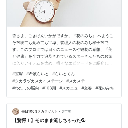
皆さま、ごきげんいかがですか。『花のみち』 へようこ
そ🌸寝ても覚めても宝塚、管理人の花のみち桜子🌸で
す。このブログでは日々のニュースや観劇の感想、『美
と健康』を全力で追及されているスターさんたちのお気
に入りアイテムを含め、様々なエピソードをご紹介して
います。room.rakuten.co.jp 皆さまの生活に取り入れて
#
宝塚
#
希波らいと
#
らいとくん
タカラジェンヌ気分を味わったり、大切な方、大好きな
#
タカラヅカスカイステージ
#
スカステ
スターさんへのプレゼントにしてみてはいかがでしょ
#
わたしの脳内
#
103期
#
スカニュ
#
文春
#
花のみち
う。 希波らいとくんの復活に違和感 らいとくん、半年ぶ
りの公式登場！ らいとくんの復活に違和感 文春砲の報復
には茶番も演じさせるのに らいとくん、半年ぶりの公式
登場！ 花組のらいとく…
•
毎日100%タカラヅカ✨
3年前
【驚愕！】そのまま流しちゃった💦