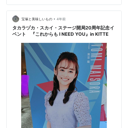
う。 聖なる夜に I NEED YOU💖 タカラヅカ・スカイステ
ージこそ『 I NEED YOU』 各組の感想を少しずつ・・ オ
タクは大変だ～💦 タカラヅカ・スカイステージこそ『 I…
•
宝塚と美味しいもの
4年前
タカラヅカ・スカイ・ステージ開局20周年記念イ
ベント 『これからも I NEED YOU』in KITTE