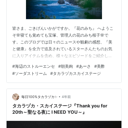
皆さま、ごきげんいかがですか。『花のみち』 へようこ
そ🌸寝ても覚めても宝塚、管理人の花のみち桜子🌸で
す。このブログでは日々のニュースや観劇の感想、『美
と健康』を全力で追及されているスターさんたちのお気
に入りアイテムを含め、様々なエピソードをご紹介して
います。room.rakuten.co.jp 皆さまの生活に取り入れて
#
海辺のストルーエンセ
#
朝美絢
#
あーさ
#
美酢
タカラジェンヌ気分を味わったり、大切な方、大好きな
#
ソーダストリーム
#
タカラヅカスカイステージ
スターさんへのプレゼントにしてみてはいかがでしょ
う。 『海辺のストルーエンセ』配信＆ライビュ📺 『海辺
のストルーエンセ』配信＆ライビュ📺 あーさはあの『美
酢』がお好き🍸 『海辺のストルーエンセ』配信＆ライビ
•
毎日100%タカラヅカ✨
4年前
ュ📺 節分に初日を迎えた…
タカラヅカ・スカイステージ『Thank you for
20th～聖なる夜に I NEED YOU～』