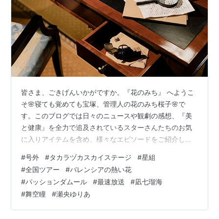
皆さま、ごきげんいかがですか。『花のみち』 へようこ
そ🌸寝ても覚めても宝塚、管理人の花のみち桜子🌸で
す。このブログでは日々のニュースや観劇の感想、『美
と健康』を全力で追及されているスターさんたちのお気
に入りアイテムを含め、様々なエピソードをご紹介して
います。room.rakuten.co.jp 皆さまの生活に取り入れて
#
号外
#
タカラヅカスカイステージ
#
星組
タカラジェンヌ気分を味わったり、大切な方、大好きな
#
全国ツアー
#
バレンシアの熱い花
スターさんへのプレゼントにしてみてはいかがでしょ
#
パッションダムール
#
最速放送
#
凪七瑠海
う。 一体なに？？『星組全国ツアー公演』最速放送決
#
舞空瞳
#
瀬央ゆりあ
定！？ 一体なに？？『星組全国ツアー公演』最速放送決
定！？ 先ほどタカラヅカ・スカイ・ステージから『号