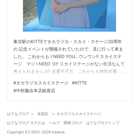
東京駅のKITTEでタカラヅカ・スカイ・ステージ20周年
の 記念イベントが開催されていたので、見に行って来ま
した。 これからも I NEED YOU…ウンウン‼️ スカイステ
ージ、マジ I NEED ヨ‼️ スカイステージがない生活なんて
考えられませんヨ‼️ 必要不可欠。これからも絶対必要。
スカイステージと共に毎日の生活のサイクルが出来上が
#
タカラヅカスカイステージ
#
KITTE
っております😂 ギャー‼️急にテンションが爆上がりしま
#
中村藤吉本店銀座店
した。足が地についておりません。ニヤニヤが止まりま
せん。 でも来てる人たち、皆ニヤついてるので居心地が
いいです笑。 幸せなヅカオタの空気が漂っております。
はてなブログ
>
未指定
>
タカラヅカスカイステージ
一般の方々は熱心にこの展示を見るヅカオタを ど…
はてなブログ タグとは
ヘルプ
開発ブログ
はてなブログトップ
Copyright (C) 2001-
2026
Hatena.