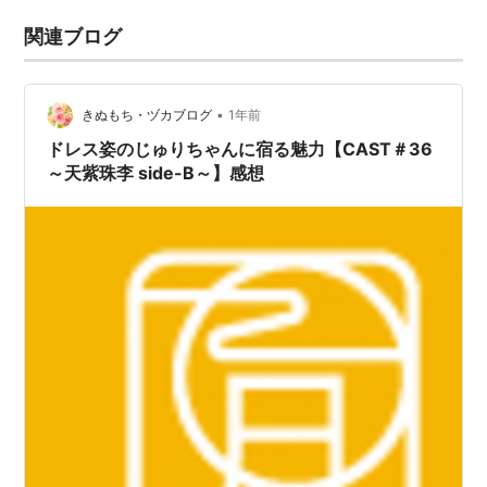
関連ブログ
•
きぬもち・ヅカブログ
1年前
ドレス姿のじゅりちゃんに宿る魅力【CAST＃36
～天紫珠李 side-B～】感想