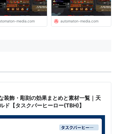
utomaton-media.com
automaton-media.com
必要な装飾・彫刻の効果まとめと素材一覧｜天
ルド【タスクバーヒーロー(TBH)】