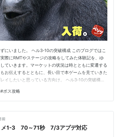
にいました。 ヘル3‐10の突破構成 このブログではこ
実際にRMTやステージの攻略をしてみた体験記を、ゆ
にしていきます。マーケットの状況は時とともに変遷する
情もお伝えするとともに、長い目で本ゲームを見ていきた
レイしたいと思っている方向け。 ヘル3‐10の突破構成
ター・レンジャーのパーティで挑んでいます。 ヘル3‐
#
ボス攻略
様。黒いふよふよとした玉を漂わせて攻撃してきます。 そ
らい…
月前
1-3 70～71秒 7/3アプデ対応