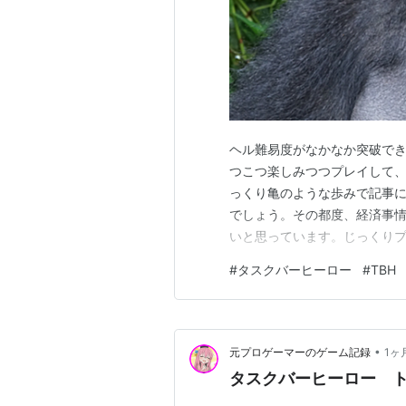
ヘル難易度がなかなか突破できず
つこつ楽しみつつプレイして、
っくり亀のような歩みで記事
でしょう。その都度、経済事
いと思っています。じっくりプ
相変わらず、プリースト・ハン
#
タスクバーヒーロー
#
TBH
10のボスは、3‐10ボスと同
れにあたると1400ダメージく
•
元プロゲーマーのゲーム記録
1ヶ
タスクバーヒーロー トメ