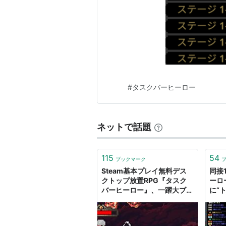
#
タスクバーヒーロー
ネットで話題
115
54
ブックマーク
Steam基本プレイ無料デス
同接
クトップ放置RPG『タスク
ーロ
バーヒーロー』、一躍大ブー
に“
ムに。人気すぎて“チート使
へ。
用者”まで出現も、さっそく
限界
「永久BAN」 -
AUT