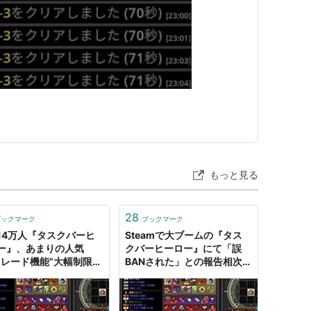
もっと見る
28
ブックマーク
ブックマーク
14万人『タスクバーヒ
Steamで大ブームの『タス
ー』、あまりの人気
クバーヒーロー』にて「誤
トレード機能”大幅制限
BANされた」との報告相次
「Steamのサーバーが
ぐ。Steamのプロフに残
」と怒られたので -
る“ゲーム禁止”巡り混乱広が
OMATON
る - AUTOMATON