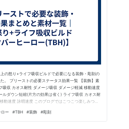
上の怒り+ライフ吸収ビルドで必要になる装飾・彫刻の
た。 プリーストの必要ステータス効果一覧 【装飾】素
フ吸収 カオス耐性 ダメージ吸収 ダメージ軽減 移動速度
ールダウン短縮(片方の効果は省く) ライフ吸収 カオス耐
 移動速度 詠唱速度 このブログではこつこつ楽しみつつ
テージの攻略をしてみた体験記を、ゆっくり亀のような
ーロー
#
TBH
#
装飾
#
彫刻
マーケットの状況は時とともに変遷するでしょう。その都
…