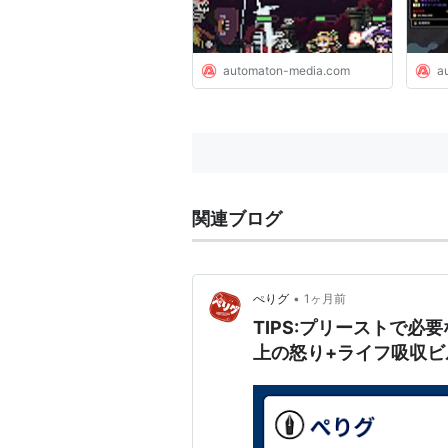
AUTOMATON
automaton-media.com
a
関連ブログ
•
ぺりグ
1ヶ月前
TIPS:プリーストで
上の怒り+ライフ吸収ビ