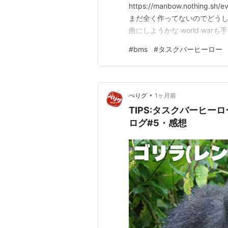
https://manbow.nothing.sh/
まだ全く作ってないのでどうし
曲にしようかな world wa
BOFの曲の目途ができたらwor
#
bms
#
タスクバーヒーロー
活して1000円だけ稼げた マ
•
ぺりグ
1ヶ月前
TIPS:タスクバーヒーロ
ログ#5・感想