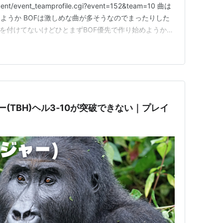
event/event_teamprofile.cgi?event=152&team=10 曲は
ようか BOFは激しめな曲が多そうなのでまったりした
rも手を付けてないけどひとまずBOF優先で作り始めようかな
ld warしようかな タスクバーヒーロー マーケットが復
ーケット再開直後…
ー(TBH)ヘル3‐10が突破できない｜プレイ