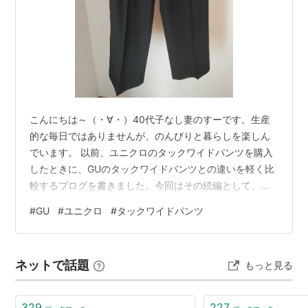
こんにちは～（・∀・）40代子なし妻のすーです。生産
的な毎日ではありませんが、のんびりと暮らしを楽しん
でいます。 以前、ユニクロのタックワイドパンツを購入
したときに、GUのタックワイドパンツとの違いを軽く比
較するブログを書きました。今回はその続編として、実
際にしばらく履いてみた感想を中心に、着心地や使い分
#
GU
#
ユニクロ
#
タックワイドパンツ
けについてまとめてみます。 ※GUは2023年8月購入、ユ
ニクロは2025年2月にセールで購入したものです。現在
販売されている商品とは仕様が異なる可能性がありま
ネットで話題
もっと見る
す。 実際に履いて感じた着心地の違い 生地感と見た目の
印象 ユニクロとGUのタックワイドパンツ比較表 結論：
私はこう使い分けています …
329
227