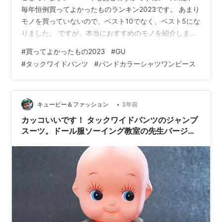
毎年恒例買ってよかったものランキン2023です。 あまり
モノを買っていないので、ベスト10でなく、ベスト5にな
りました。 ですが、本当におすすめのモノを紹介します
ので、見ていってくださいね～！ 5位 タックワイドパン
#
買ってよかったもの2023
#
GU
ツ（GU） 4位 10倍鏡 3位 軽量スニーカー（アーノルド
#
タックワイドパンツ
#
バンドカラーシャツワンピース
パーマー） 2位 電気毛布 1位 バンドカラーシャツワンピ
ース（GU） 5位 タックワイドパンツ（GU） 秋冬用とし
てタックワイドパンツを購入しました。 秋から仕事着と
して「制服ですか？」というくらい毎日着ています。 …
•
キューピー＆ファッション
3年前
カッコいいです！ タックワイドパンツのジャンプ
スーツ。ドール服ソーイング教室の先生バージョ
ンです。（型紙あります）