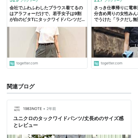
ブックマーク
ブックマーク
会社でふわふわしたブラウス着てるの
さっき仕事帰りに電車
はアラフォーだけで、若手女子は9割
分含め周りの女性みん
が白のピタTにタックワイドパンツだ
でうけた「ラクだし無
わ→オフィスカジュアルの変化に共感
「タックワイドパンツ
義であり万物であるの
togetter.com
togetter.com
関連ブログ
•
1983NOTE
2年前
ユニクロのタックワイドパンツ/丈長めのサイズ感
とレビュー