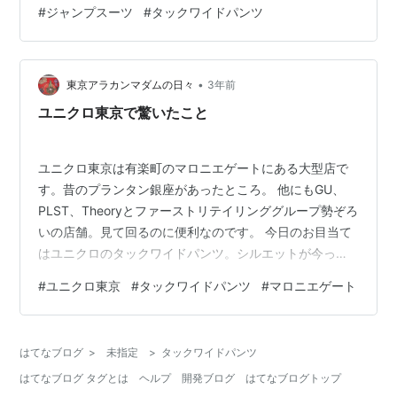
#
ジャンプスーツ
#
タックワイドパンツ
らに高みを目指すなら 先生の型紙 キュピーママの試作品
お気に入りポーズ デザイン 3種類のポケットがポイント
です。ウェストは、ウェストラインから5㎜下げて6㎜の
ベルトがついてローウェ…
•
東京アラカンマダムの日々
3年前
ユニクロ東京で驚いたこと
ユニクロ東京は有楽町のマロニエゲートにある大型店で
す。昔のプランタン銀座があったところ。 他にもGU、
PLST、Theoryとファーストリテイリンググループ勢ぞろ
いの店舗。見て回るのに便利なのです。 今日のお目当て
はユニクロのタックワイドパンツ。シルエットが今っぽ
くていいんですよね。 今季はツータックがカラー豊富、
#
ユニクロ東京
#
タックワイドパンツ
#
マロニエゲート
61BLUEを早速試着。 で、2Fフィッティングルームに入
って驚きました！ 正面に鏡は当然ですが、ここはフィッ
ティングルーム入って左に45度の角度に鏡があるので
はてなブログ
>
未指定
>
タックワイドパンツ
す！私の大好きな配置です。 この角度に鏡があると正面
はてなブログ タグとは
ヘルプ
開発ブログ
はてなブログトップ
の鏡からちょっと視線をずらすだけで後ろ姿がバッチ