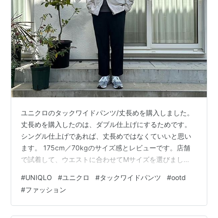
ユニクロのタックワイドパンツ/丈長めを購入しました。
丈長めを購入したのは、ダブル仕上げにするためです。
シングル仕上げであれば、丈長めではなくていいと思い
ます。 175cm／70kgのサイズ感とレビューです。店舗
で試着して、ウエストに合わせてMサイズを選びまし
た。 175cm／70kg Mサイズ着用 サイズ感 レビュー
#
UNIQLO
#
ユニクロ
#
タックワイドパンツ
#
ootd
175cm／70kg Mサイズ着用 サイズ感 175cm／70kg M
#
ファッション
着用 股下74cm ダブル仕上げ 175cm／70kg M着用 股下
74cm ダブル仕上げ 175cm／70kg M着用 股下74cm ダ
ブル仕上げ 175cm／70kg M着用 股下74cm ダブル仕上