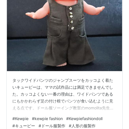
タックワイドパンツのジャンプスーツをカッコよく着た
いキューピーは、ママの試作品には満足できませんでし
た。カッコよくない一番の理由は、ワイドパンツである
にもかかわらず足の付け根でパンツが食い込むように見
える点です。ドール服ソーイング教室のmomolita先生に
相談をしました。型紙を修正して下さりとてもカッコよ
#
Kewpie
#
kewpie fashion
#
Kewpiefashiondoll
く見えるジャンプスーツになりました。 デザイン 問題解
#
キューピー
#
ドール服製作
#
人形の服製作
決 大変だったポケット ジャンプスーツの着脱も大変 さ