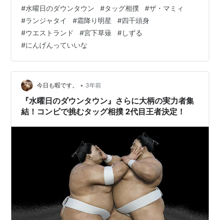
#
水曜日のダウンタウン
#
タッグ相撲
#
ザ・マミィ
#
ランジャタイ
#
霜降り明星
#
四千頭身
#
ウエストランド
#
宮下草薙
#
しずる
#
にんげんっていいな
•
今日も暇です。
3年前
『水曜日のダウンタウン』さらに大柄の実力者集
結！コンビで挑むタッグ相撲 2代目王者決定！