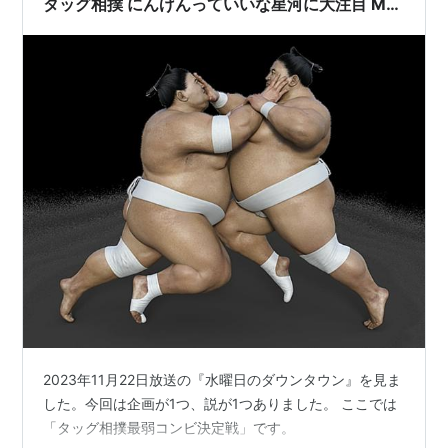
タッグ相撲 にんげんっていいな星河に大注目 M-1
王者が2組参戦
2023年11月22日放送の『水曜日のダウンタウン』を見ま
した。今回は企画が1つ、説が1つありました。 ここでは
「タッグ相撲最弱コンビ決定戦」です。