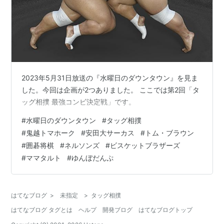
2023年5月31日放送の『水曜日のダウンタウン』を見ま
した。今回は企画が2つありました。 ここでは第2回「タ
ッグ相撲 最強コンビ決定戦」です。
#
水曜日のダウンタウン
#
タッグ相撲
#
鬼越トマホーク
#
安田大サーカス
#
トム・ブラウン
#
囲碁将棋
#
ネルソンズ
#
ビスケットブラザーズ
#
ママタルト
#
ゆんぼだんぷ
はてなブログ
>
未指定
>
タッグ相撲
はてなブログ タグとは
ヘルプ
開発ブログ
はてなブログトップ