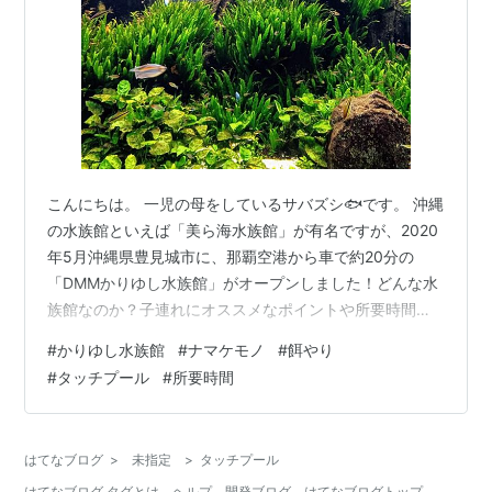
こんにちは。 一児の母をしているサバズシ🐟です。 沖縄
の水族館といえば「美ら海水族館」が有名ですが、2020
年5月沖縄県豊見城市に、那覇空港から車で約20分の
「DMMかりゆし水族館」がオープンしました！どんな水
族館なのか？子連れにオススメなポイントや所要時間な
ど、実際に4歳の娘と行ってきたので写真とともにご紹介
#
かりゆし水族館
#
ナマケモノ
#
餌やり
します😃 DMMかりゆし水族館の基本情報 いざ！水族館
#
タッチプール
#
所要時間
へ ☝オススメポイント①【遊び場のような空間】 ☝オス
スメポイント②【餌やり体験】 ☝オススメポイント
③【タッチプール】 ☝オススメポイント④【動物も間近
はてなブログ
>
未指定
>
タッチプール
で見られる】 ☝オススメポイント⑤【クラゲエリア】 最
はてなブログ タグとは
ヘルプ
開発ブログ
はてなブログトップ