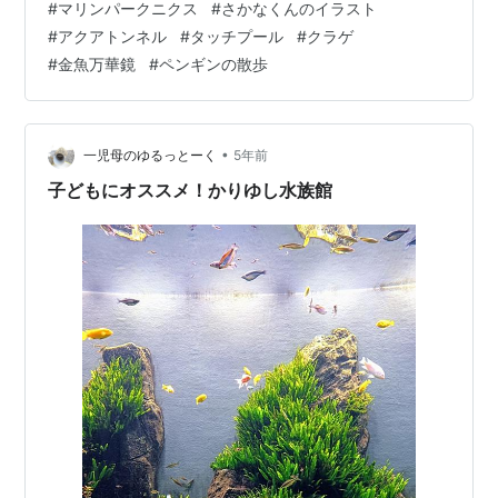
#
マリンパークニクス
#
さかなくんのイラスト
が、健在です。 入場して、そうそうに いろんなショーが
#
アクアトンネル
#
タッチプール
#
クラゲ
次から次へとあり、 順にめぐりました。 ショーが開催さ
#
金魚万華鏡
#
ペンギンの散歩
れるのはお城周辺にある場所なので とりあえずお城はの
ちほど。 アシカショー 定番のボール運び・輪投げなど、
見事に成…
•
一児母のゆるっとーく
5年前
子どもにオススメ！かりゆし水族館