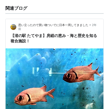
関連ブログ
•
思い立ったので買い物ついでに日本一周してきました
2年
前
【渚の駅 たてやま】房総の恵み・海と歴史を知る
複合施設！