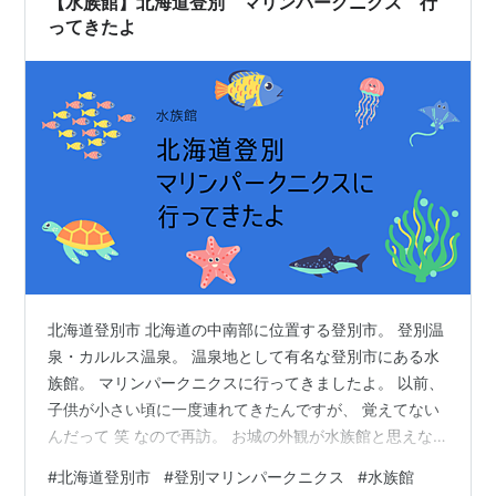
【水族館】北海道登別 マリンパークニクス 行
ってきたよ
北海道登別市 北海道の中南部に位置する登別市。 登別温
泉・カルルス温泉。 温泉地として有名な登別市にある水
族館。 マリンパークニクスに行ってきましたよ。 以前、
子供が小さい頃に一度連れてきたんですが、 覚えてない
んだって 笑 なので再訪。 お城の外観が水族館と思えな
いらしく 子「え！ここ水族館？！」 見た目はお城だもん
#
北海道登別市
#
登別マリンパークニクス
#
水族館
ね。 1990年にオープンです。 かなりの年月経ってます