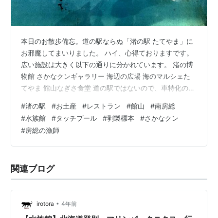
本日のお散歩備忘。道の駅ならぬ「渚の駅 たてやま」に
お邪魔してまいりました。 ハイ、心得ておりますです。
広い施設は大きく以下の通りに分かれています。 渚の博
物館 さかなクンギャラリー 海辺の広場 海のマルシェた
てやま 館山なぎさ食堂 道の駅ではないので、車特化のア
レコレは特にございませんが、広い駐車場が用意されて
#
渚の駅
#
お土産
#
レストラン
#
館山
#
南房総
います。 本日連休中とあって大賑わいながら、スタッフ
#
水族館
#
タッチプール
#
剥製標本
#
さかなクン
さんのスムーズな誘導でストレスフリー。 海のマルシェ
#
房総の漁師
たてやま 房総特産がみっしりの売店です。 こちらおっさ
れなケーキ屋さん、パティスリー ソラネル。 かわ
わ。。。 特産品、おみやげはもちろん、農産物もありま
関連ブログ
した。 しかも。。。 安い…
•
irotora
4年前