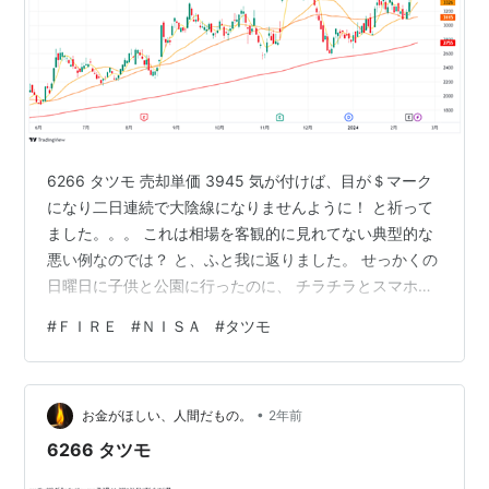
6266 タツモ 売却単価 3945 気が付けば、目が＄マーク
になり二日連続で大陰線になりませんように！ と祈って
ました。。。 これは相場を客観的に見れてない典型的な
悪い例なのでは？ と、ふと我に返りました。 せっかくの
日曜日に子供と公園に行ったのに、 チラチラとスマホを
見ながら株価情報を何度も見てました。 ヤホーニュース
#
ＦＩＲＥ
#
ＮＩＳＡ
#
タツモ
では、半導体関連の利益確定売りがでてる情報はスルー
して、 自分にとって都合のいい情報を模索していまし
た。 この先、いい銘柄に巡り合えてもこんな感じではだ
•
めだろうなぁと感じたので、 とりあえず、利確しまし
お金がほしい、人間だもの。
2年前
た。 利益がでたものの、もう少し客観的に相場が見れる
6266 タツモ
ように心掛けようと思い…