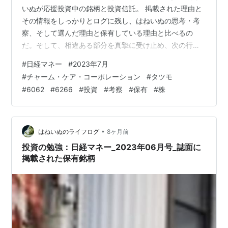
いぬが応援投資中の銘柄と投資信託。 掲載された理由と
その情報をしっかりとログに残し、はねいぬの思考・考
察、そして選んだ理由と保有している理由と比べるの
だ。そして、相違ある部分を真摯に受け止め、次の行動
に移すか移さないかを決める。 保有株式 6062 チャー
#
日経マネー
#
2023年7月
ム・ケア・コーポレーション はねいぬ思考・考察）
#
チャーム・ケア・コーポレーション
#
タツモ
6266 タツモ はねいぬ思考・考察） 保有株式 6062 チャ
#
6062
#
6266
#
投資
#
考察
#
保有
#
株
ーム・ケア・コーポレーション 特集「えりすぐり絶好調
株」の中の「割安感のある最高益銘柄を絞り込み！」で
紹介。7期連続営業最高益でもPER9.3倍。 はねいぬ思
考・考察） …
•
はねいぬのライフログ
8ヶ月前
投資の勉強：日経マネー_2023年06月号_誌面に
掲載された保有銘柄