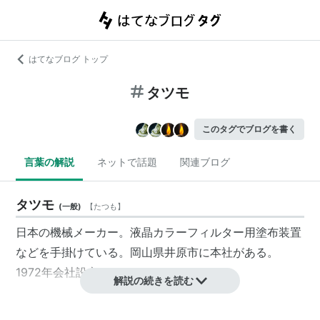
はてなブログ トップ
タツモ
このタグでブログを書く
言葉の解説
ネットで話題
関連ブログ
タツモ
(
一般
)
【
たつも
】
日本の機械メーカー。液晶カラーフィルター用塗布装置
などを手掛けている。岡山県井原市に本社がある。
1972年会社設立。
解説の続きを読む