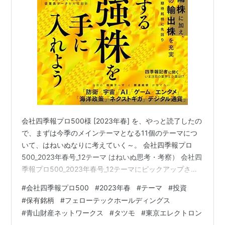
会社四季報プロ500様 [2023年春] を、やっと読了したの
で、まずは今季のメインテーマとなる11個のテーマにつ
いて、はねいぬなりに考えていく～。 会社四季報プロ
500_2023年春号_12テーマ はねいぬ思考・考察） 会社四
季報プロ500_2023年春号_12テーマにピックアップされ
た、はねいぬ応援投資中銘柄 1. 好業績 2. 未来のテンバガ
#
会社四季報プロ500
#
2023年春
#
テーマ
#
投資
ー 3. 高配当&連続増配 4. 日銀政策修正 5. ガバナンス改
#
保有銘柄
#
フェローテックホールディングス
革 6. インド 7. 重点政策 8. 脱炭素 9. 経済再開 10. 注目技
#
青山財産ネットワークス
#
タツモ
#
東京エレクトロン
術 11. 大化け期待 はねいぬ思考・考察） 会社四季報プロ