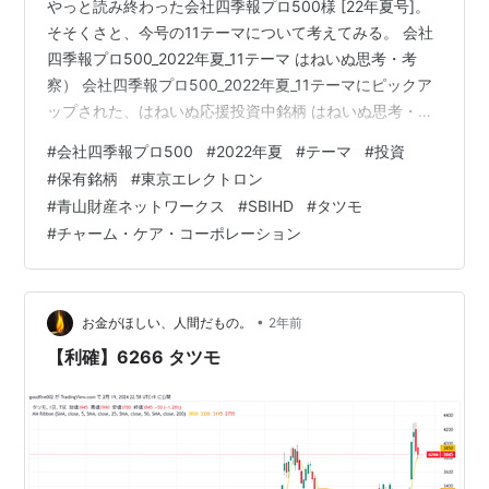
やっと読み終わった会社四季報プロ500様 [22年夏号]。
そそくさと、今号の11テーマについて考えてみる。 会社
四季報プロ500_2022年夏_11テーマ はねいぬ思考・考
察） 会社四季報プロ500_2022年夏_11テーマにピックア
ップされた、はねいぬ応援投資中銘柄 はねいぬ思考・考
察） 会社四季報プロ500_2022年夏_11テーマ 1. 好業績 2.
#
会社四季報プロ500
#
2022年夏
#
テーマ
#
投資
高配当 3. 高成長期待 4. グローバル新体制 5. リオープン
#
保有銘柄
#
東京エレクトロン
6. グリーン 7. 政策・選挙 8. DX&メタバース 9. 社会課題
#
青山財産ネットワークス
#
SBIHD
#
タツモ
解決 10. 新技術 11. 大化け期待 引用元：会社四季報プロ
#
チャーム・ケア・コーポレーション
500_2022年夏 はねいぬ思考・…
•
お金がほしい、人間だもの。
2年前
【利確】6266 タツモ