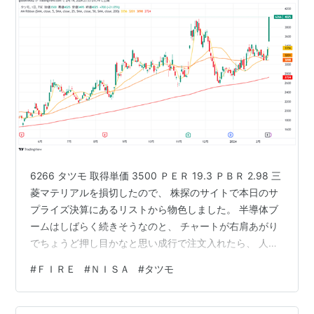
6266 タツモ 取得単価 3500 ＰＥＲ 19.3 ＰＢＲ 2.98 三
菱マテリアルを損切したので、 株探のサイトで本日のサ
プライズ決算にあるリストから物色しました。 半導体ブ
ームはしばらく続きそうなのと、 チャートが右肩あがり
でちょうど押し目かなと思い成行で注文入れたら、 人生
初のＳ高になりました。 こうなると、どこで利確をすれ
#
ＦＩＲＥ
#
ＮＩＳＡ
#
タツモ
ばいいのか？ うれしい悩みなので、明日以降のチャート
をみながら考えたいと思います。 三菱マテリアルを損切
してよかったぁー。