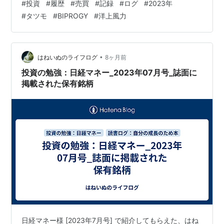
#
投資
#
履歴
#
売買
#
記録
#
ログ
#
2023年
開始 応援完了 はねいぬ思考・考察） 投資信託 売却無し*
#
タツモ
#
BIPROGY
#
洋上風力
積立投信金額の変更なし 個別株式 応援開始 なし 応援完
了 06/12：6266 タツモ、 2,311円 x 100株（全株）
06/19：8056 BIPROGY、3,719円 x 100株（100/500
株） 06/29：テーマ…
•
はねいぬのライフログ
8ヶ月前
投資の勉強：日経マネー_2023年07月号_誌面に
掲載された保有銘柄
日経マネー様 [2023年7月号] で紹介してもらえた、はね