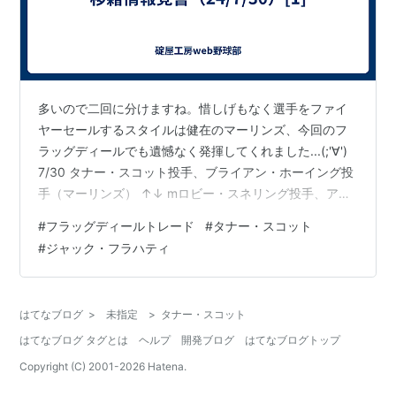
多いので二回に分けますね。惜しげもなく選手をファイ
ヤーセールするスタイルは健在のマーリンズ、今回のフ
ラッグディールでも遺憾なく発揮してくれました...(;'∀')
7/30 タナー・スコット投手、ブライアン・ホーイング投
手（マーリンズ） ↑↓ mロビー・スネリング投手、アダ
ム・マーズル投手、グラハム・ポーリー三塁手、ジェ
#
フラッグディールトレード
#
タナー・スコット
イ・べシアーズ内野手（パドレス） SDがMIAのクローザ
#
ジャック・フラハティ
ー、スコットとリリーフのボーイングを獲得。WHIPは圧
巻という数値では無いものの、防御率は1.18と点を取られ
ないクローザーで、フラッグディールの注目選手の一人
はてなブログ
>
未指定
>
タナー・スコット
だったスコットにMLB三年目のホーイング獲得でリリー
はてなブログ タグとは
ヘルプ
開発ブログ
はてなブログトップ
フ陣の層は…
Copyright (C) 2001-
2026
Hatena.