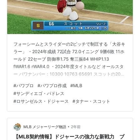
フォーシームとスライダーの2ピッチで制圧する「大谷キ
ラー」 ・2024年成績 72試合 72.0イニング 9勝6敗 11ホ
ールド 22セーブ 防御率1.75 奪三振84 WHIP1.13
fWAR1.6 rWAR4.0 ・2024年度タイトルなど オールスタ
ー パワナンバー：10300 10763 65691 スコットの2024
年Statcastパーセンタイルランキング。与四球の多さ以
#
パワプロ
#
パワプロ作成
#
MLB
外は軒並みハイレベル。 スコットの2024年Pitch
#
サンディエゴ・パドレス
Movement。アームアングルは35°と低いが、まるでオー
#
ロサンゼルス・ドジャース
#
タナー・スコット
バースローの投手の様なホップ成分の強いフォーシーム
を投げる。 今回は、パドレス移籍後に「大谷キラ…
•
MLB メジャーリーグ物語
2年前
【MLB契約情報】ドジャースの強力な新戦力 ブ