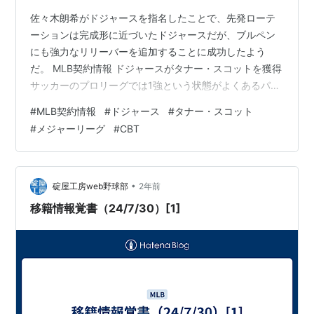
佐々木朗希がドジャースを指名したことで、先発ローテ
ーションは完成形に近づいたドジャースだが、ブルペン
にも強力なリリーバーを追加することに成功したよう
だ。 MLB契約情報 ドジャースがタナー・スコットを獲得
サッカーのプロリーグでは1強という状態がよくあるパタ
ーンだが、メジャーリーグでもドジャースにポテンシャ
#
MLB契約情報
#
ドジャース
#
タナー・スコット
ルの高い選手が集まり、ひょっとしたら1強体制が固まり
#
メジャーリーグ
#
CBT
つつあるのではないだろうか。 現地19日、ドジャースは
2024年に75試合に登板し、防御率1.75を記録したオール
スター左腕のタナー・スコットと契約した。4年（2025
～28年）総額7200万ドル。（1ドル156円換算すると約
•
碇屋工房web野球部
2年前
112億320…
移籍情報覚書（24/7/30）[1]