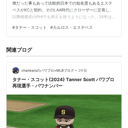
僚だった事もあって比較的日本での知名度もあるエステ
ベスがKCと契約。そのLAA時代にクローザーに定着し、
以降移籍先のPHIでも抑えを担うようになった。24年は
26sに留まったがWHIP0.91と安定感抜群でKCでも試合の
#
タナー・スコット
#
カルロス・エステベス
締めくくりを担う ニック・マドリガル二塁手（カブス→
メッツ） 嘗てのCWSプロスペクト二塁手で規定打席には
届かないモノのデビューから二年連続3割と好打を誇っ
関連ブログ
た。だがCHC移籍後は期待に応えられるほどの成績は残
せずFAに。NTMでは内野のデブス要員か 1/30 カ…
•
charlewisのパワプロ×MLBブログ
2年前
タナー・スコット(2024) Tanner Scott パワプロ
再現選手・パワナンバー