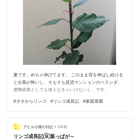
夏です。めちゃ伸びてます。 このまま背を伸ばし続ける
と台風が怖いし、そもそも賃貸マンションのベランダ、
避難経路としても使えなきゃいけないし、です。
#
タネからリンゴ
#
リンゴ成長記
#
家庭菜園
•
アヒル小屋の日記
2年前
リンゴ成長記⑨葉っぱが～