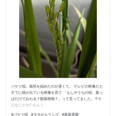
バケツ稲。栽培を始めたのが遅くて。 テレビの映像だと
すでに穂が出ている映像を見て 「もしやうちの稲、葉っ
ぱだけでおわる？観葉植物？」って言ってました。↑そ
んなことないもん！
#
バケツ稲
#
タネからリンゴ
#
家庭菜園