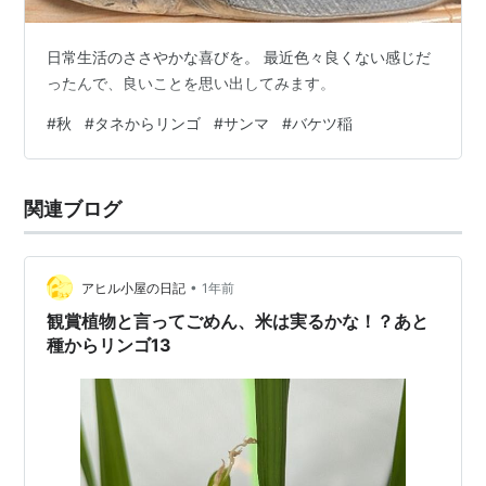
日常生活のささやかな喜びを。 最近色々良くない感じだ
ったんで、良いことを思い出してみます。
#
秋
#
タネからリンゴ
#
サンマ
#
バケツ稲
関連ブログ
•
アヒル小屋の日記
1年前
観賞植物と言ってごめん、米は実るかな！？あと
種からリンゴ13