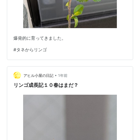
爆発的に育ってきました。
#
タネからリンゴ
•
アヒル小屋の日記
1年前
リンゴ成長記１０春はまだ？