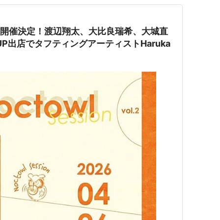
n Vol.2開催決定！渡辺翔太、大比良瑞希、大城直
UP出店でタフティングアーティストHaruka