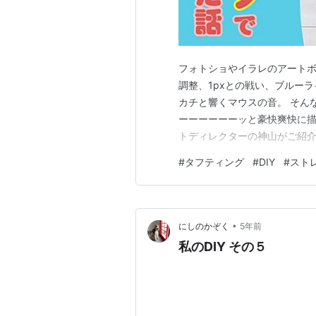
フォトショやイラレのアート
調整、1pxとの戦い、ブルー
カチと響くマウスの音。 そん
ーーーーーーッと豪快爽快に描
トディレクターの神山がご紹介し
ングとは…. ずばり簡単にい
#
タフティング
#
DIY
#
スト
ティングができるスタジオが増
できます！ ↑インスタグラム
•
にしのかぞく
5年前
私のDIY その５