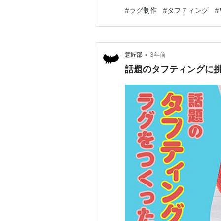
#
ラグ制作
#
タフティング
#
•
意匠部
3年前
話題のタフティングに