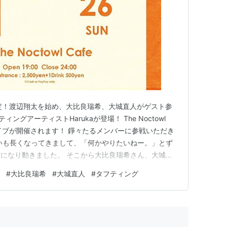
ol.2開催決定！渡辺翔太を始め、大比良瑞希、大城直人がゲスト参
ィングアーティストHarukaが登場！ The Noctowl
ライブが開催されます！ 錚々たるメンバーに参戦いただき
いも長くなってきまして、「何かやりたいねー。」とず
になり動きました。 そこから大比良瑞希さん、大城直
。 そしてPOP UPにはタフティングアーティスト
#
大比良瑞希
#
大城直人
#
タフティング
かPOP UPも呼びたいね。」で共通の人思い出していた…