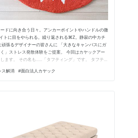
ボードに向き合う日々。アンカーポイントやハンドルの微
ライトに目をやられる。繰り返される⌘Z。静寂の中カチ
な頑張るデザイナーの皆さんに 「大きなキャンバスにガ
く」ストレス発散体験をご提案。 今回はカヤックアー
ます。 その名も.....「タフティング」です。 タフティ
うと、ラグや絨毯を作る技法のことです。 昨今、このタフ
レス解消
#
面白法人カヤック
えており 誰でも簡単にオリジナルのラグを作ることが
でも話題…