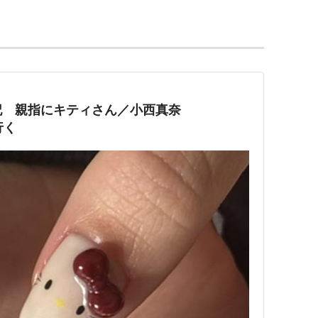
日記 親指にキティさん／小西真奈
行く