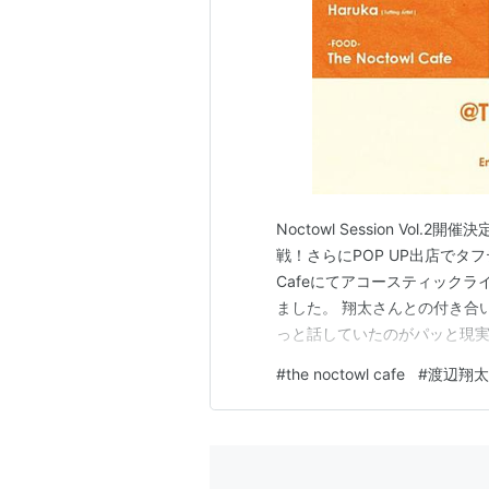
Noctowl Session V
戦！さらにPOP UP出店でタフテ
Cafeにてアコースティック
ました。 翔太さんとの付き合
っと話していたのがパッと現実
人さんが加わりなんとも豪華に。
#
the noctowl cafe
#
渡辺翔太
Harukaさん。 こちらも「何