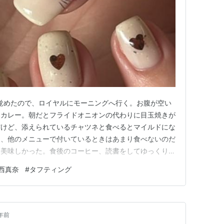
が覚めたので、ロイヤルにモーニングへ行く。お腹が空い
ワカレー。朝だとフライドオニオンの代わりに目玉焼きが
だけど、添えられているチャツネと食べるとマイルドにな
は、他のメニューで付いているときはあまり食べないのだ
く美味しかった。食後のコーヒー、読書をしてゆっくり過
ダムGQuuuuuuX」を観に行く。映画は80分とは思え
西真奈
#
タフティング
ても面白かった。登場人物はみんな魅力的で大好き。早く
設定資料画集 映…
年前