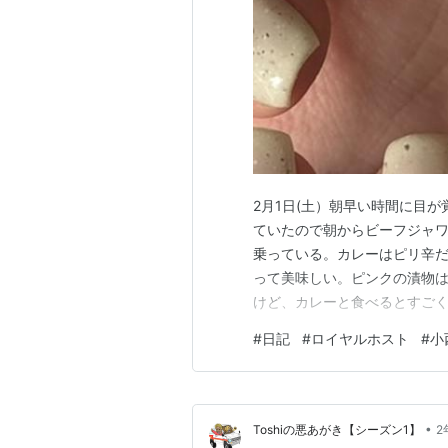
2月1日(土）朝早い時間に目
ていたので朝からビーフジャ
乗っている。カレーはピリ辛
って美味しい。ピンクの漬物
けど、カレーと食べるとすご
ごした。お昼から「機動戦士ガン
#
日記
#
ロイヤルホスト
#
小
ないボリュームと満足感でと
アニメ放送も見たい。 特典の
•
Toshiの悪あがき【シーズン1】
2