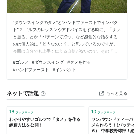
”ダウンスイングのタメ”と”ハンドファーストでインパク
ト”？ ゴルフのレッスンやアドバイスをする時に、「サッ
と振る」とか「パチーンて打つ」など感覚的な話をする
のは個人的に「どうなのよ？」と思っているのですが、
今回は自分でも上手く伝える自信がないので、その「ち
ょっと感覚的」なアドバイスになる事をご了承ください
#
ゴルフ
#
ダウンスイング
#
タメを作る
ませ。 スイングのイメージ 私は練習場に行くと、他の人
#
ハンドファースト
#
インパクト
達がどんな練習をしているのか？よく見ているのです
が、ダウンスイングでタメを作るようにして素振りをし
ている人をほんとによく見かけます。 そのイメージ通り
ネットで話題
もっと見る
振れるように練習するわけですが、その事を正しく理解
していなければ元も子もありません。 今…
16
10
ブックマーク
ブックマーク
わかりやすいゴルフで「タメ」を作る
ワンバウンドティーバ
練習方法を公開！
メを作ろう！(バッテ
６) - 中学校野球部