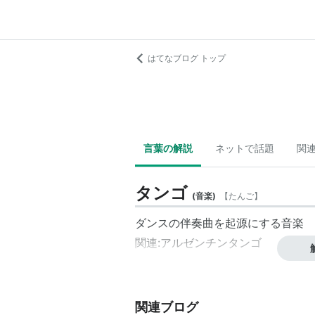
はてなブログ トップ
言葉の解説
ネットで話題
関
タンゴ
(
音楽
)
【
たんご
】
ダンスの伴奏曲を起源にする音楽
関連:
アルゼンチンタンゴ
関連ブログ