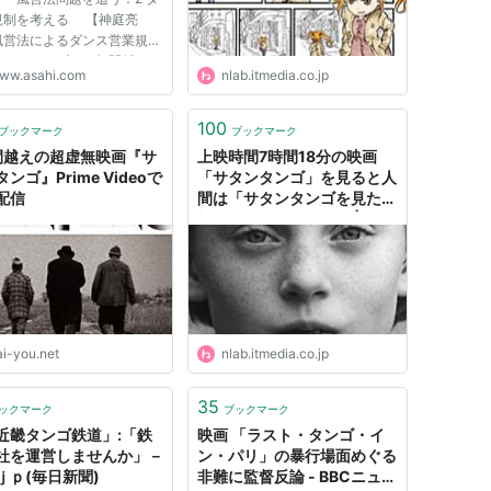
規制を考える 【神庭亮
風営法によるダンス営業規制
波は、クラブとは無関係のペ
ww.asahi.com
nlab.itmedia.co.jp
ンスの世界にも及んでいる。
数年で、サルサバーの摘発
公共施設がお年寄りの社交ダ
100
ブックマーク
ブックマーク
サークルを締め出そうとする
間越えの超虚無映画『サ
上映時間7時間18分の映画
ンゴ』Prime Videoで
「サタンタンゴ」を見ると人
配信
間は「サタンタンゴを見た状
態」になれるという話 | ねと
らぼ
ai-you.net
nlab.itmedia.co.jp
35
ックマーク
ブックマーク
近畿タンゴ鉄道」:「鉄
映画 「ラスト・タンゴ・イ
社を運営しませんか」－
ン・パリ」の暴行場面めぐる
ｊｐ(毎日新聞)
非難に監督反論 - BBCニュー