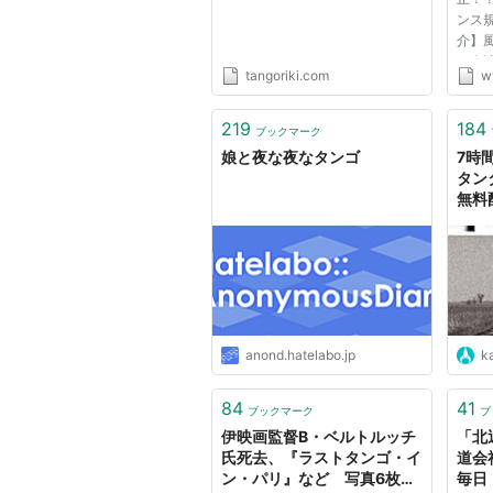
ンス
介】
の余
tangoriki.com
w
アダ
この
や、
219
184
ブックマーク
ンス
娘と夜な夜なタンゴ
7時
よう...
タンタ
無料
anond.hatelabo.jp
k
84
41
ブックマーク
ブ
伊映画監督B・ベルトルッチ
「北
氏死去、『ラストタンゴ・イ
道会
ン・パリ』など 写真6枚
毎日