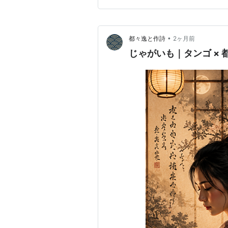
•
都々逸と作詩
2ヶ月前
じゃがいも｜タンゴ ×