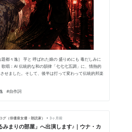
題都々逸］ 芋と 呼ばれた娘の 盛りめにも 毒だしみに
・歌唱：AI 伝統的な和の韻律「七七七五調」に、情熱的
合させました。そして、後半は打って変わって伝統的邦楽
逸
#
自作詞
•
ブログ（俳優座女優・朗読家）
3ヶ月前
ブ「るみまりの部屋」へ出演します♪｜ウナ・カ