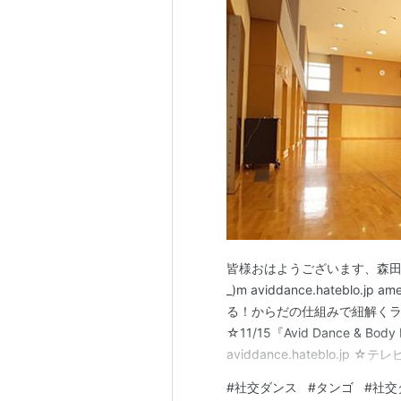
皆様おはようございます、森田
_)m aviddance.hateblo
る！からだの仕組みで紐解くラテン上達
☆11/15『Avid Dance & Body
aviddance.hateblo.jp 
定について☆ aviddance.hate
#
社交ダンス
#
タンゴ
#
社交