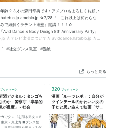
年齢２３才の森田幸典です♪ アメブロもよろしくお願い
e.hateblo.jp ameblo.jp ☆7/28『「これ以上は変わらな
組みで紐解くラテン上達塾』開講！！！☆
『Avid Dance & Body Design 8th Anniversary Party』
o.jp ☆テレビ出演について☆ aviddance.hateblo.jp ☆
ce.hateblo.…
ゴ
#
社交ダンス教室
#
難波
もっと見る
320
ブックマーク
ブックマーク
新聞デジタル：タンゴも
漫画「ルーツレポ」：自分が
なのか 警察庁「享楽的
ツインテールのかわいい女の
気が過度」 - 社会
子だと思い込んで映画「サタ
ンタンゴ」（上映時間7時間
ンガでタンゴを踊る男女＝５
18分）の取材をレポートす
、東京・恵比寿 ■ダンス禁
る（1/2） | ねとらぼ
 風営法問題を追う：2 ダ