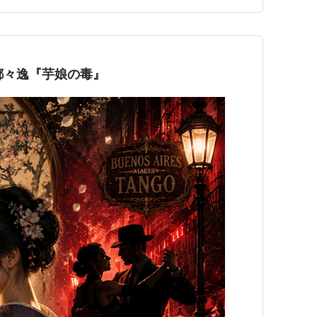
 都々逸『芋娘の毒』