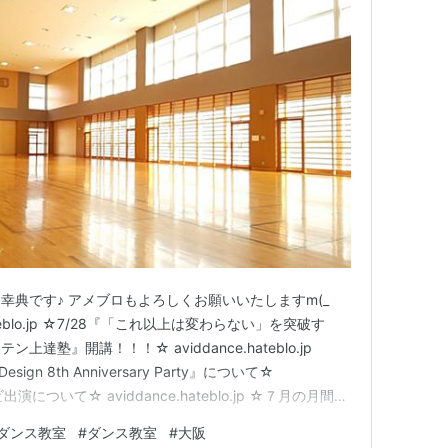
幸典です♪ アメブロもよろしくお願いいたしますm(_
.jp ameblo.jp ☆7/28『「これ以上は変わらない」を突破す
塾』開講！！！☆ aviddance.hateblo.jp
 Design 8th Anniversary Party』について☆
☆テレビ出演について☆ aviddance.hateblo.jp ☆７月の月間予
blo.jp ☆ビッグイ…
ダンス教室
#
ダンス教室
#
大阪