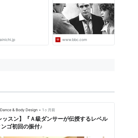
ス
inichi.jp
www.bbc.com
•
e & Body Design
1ヶ月前
レッスン】『Ａ級ダンサーが伝授するレベル
ンゴ初回の振付♪