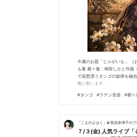
今週のお題「じゃがいも」 ［お
も毒 都々逸：鳴蛍しかと作曲
で哀愁漂うタンゴの旋律を融
風に歌います。
#
タンゴ
#
ラテン音楽
#
都々
「こえのよはく」🍃長浜奈津子の
７/３(金) 人気ライ