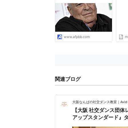
国際ニュース：AFPBB
News
www.afpbb.com
ma
関連ブログ
大阪なんばの社交ダンス教室｜Avid Danc
【大阪 社交ダンス団体
アップスタンダード』タ