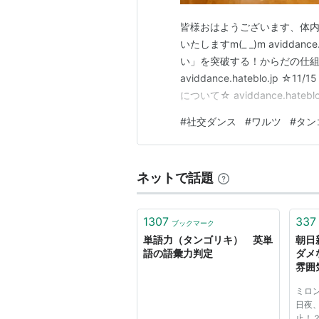
皆様おはようございます、体内
いたしますm(_ _)m aviddanc
い」を突破する！からだの仕
aviddance.hateblo.jp ☆11/15
について☆ aviddance.hatebl
７月の月間予定について☆ aviddan
#
社交ダンス
#
ワルツ
#
タン
ネットで話題
1307
337
ブックマーク
単語力（タンゴリキ） 英単
朝日
語の語彙力判定
ダメ
雰囲
ミロ
日夜
止！？