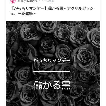
•
華麗なる加齢ライフ
3年前
【がっちりマンデー】儲かる黒～アクリルガッシ
ュ、三菱鉛筆～