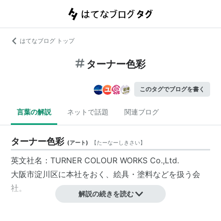
はてなブログ トップ
ターナー色彩
このタグでブログを書く
言葉の解説
ネットで話題
関連ブログ
ターナー色彩
(
アート
)
【
たーなーしきさい
】
英文社名：TURNER COLOUR WORKS Co.,Ltd.
大阪市
淀川区
に本社をおく、絵具・塗料などを扱う会
社。
解説の続きを読む