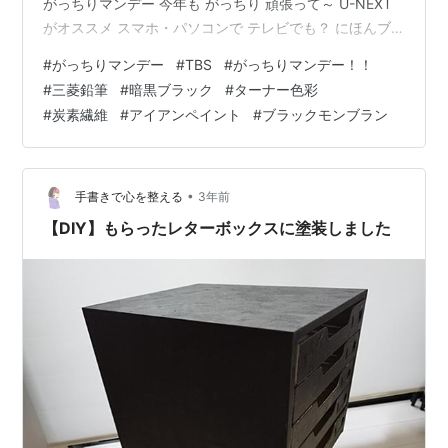
がっちりマンデー 今年も がっちり 頑張って～ U-NEXT
がオススメ スマホ・パソコンで テレビでも？ にほんブ
ログ村 テレビブログ 朝ドラ・昼ドラへ にほんブログ村
#
がっちりマンデー
#
TBS
#
がっちりマンデー！！
((#^^#)ー☆ .•*¨*•.¸ ♫ .•*¨*•.¸ ♫ .•*¨*•.¸ その儲かりの
#
三菱鉛筆
#
暗黒ブラック
#
ターナー色彩
秘密とは？？ .•*¨*•.¸ ♫ .•*¨*•.¸ ♫ .•*¨*•.¸ ♪ MC 加藤浩
#
炭素繊維
#
アイアンペイント
#
ブラックモンブラン
次さん 進藤晶子さん、森永卓郎さん ゲストは 元自衛官
芸人のやす子さん…
•
手書きで心を整える
3年前
【DIY】もらったレターボックスに塗装しました