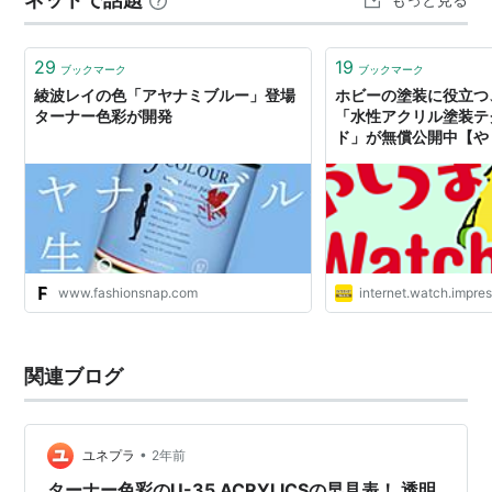
る"云々は、紙上で起こる色の広がりや混色のこ…
29
19
ブックマーク
ブックマーク
綾波レイの色「アヤナミブルー」登場
ホビーの塗装に役立つ
ターナー色彩が開発
「水性アクリル塗装テ
ド」が無償公開中【やじ
www.fashionsnap.com
internet.watch.impres
関連ブログ
•
ユネプラ
2年前
ターナー色彩のU-35 ACRYLICSの早見表！ 透明