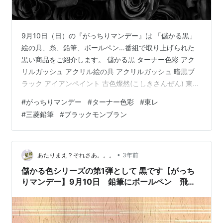
9月10日（日）の『がっちりマンデー』は 「儲かる黒」
絵の具、糸、鉛筆、ボールペン…番組で取り上げられた
黒い商品をご紹介します。 儲かる黒 ターナー色彩 アク
リルガッシュ アクリル絵の具 アクリルガッシュ 暗黒ブ
ラック アイアンペイント 古色燦然(こしきさんぜん) 東レ
折りたたみ傘 三菱鉛筆 ユニボールワン 三菱鉛筆 ハイユ
#
がっちりマンデー
#
ターナー色彩
#
東レ
ニ 鉛筆 HB・B～10B 竹下製菓 ブラックモンブラン 儲か
#
三菱鉛筆
#
ブラックモンブラン
る黒 ターナー色彩 アクリルガッシュ アクリル絵の具 色
伸びが良く接着力が高いので紙だけでなく金属、木、石
にも塗れる。累計販売数約2億本！ 水性でいったん乾け
ばすぐれた耐水性を発揮だからナキやにじみなく重ね
•
あたりまえ？それさあ。。。
3年前
塗…
儲かる色シリーズの第1弾として 黒です【がっち
りマンデー】9月10日 鉛筆にボールペン 飛行
機に 絵の具に