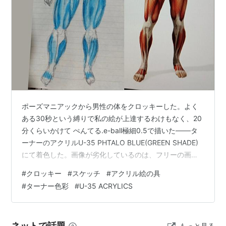
ポーズマニアックから男性の体をクロッキーした。よく
ある30秒という縛りで私の絵が上達するわけもなく、20
分くらいかけて ぺんてる.e-ball極細0.5で描いた───タ
ーナーのアクリルU-35 PHTALO BLUE(GREEN SHADE)
にて着色した。画像が劣化しているのは、フリーの画像
編集ソフトGIMPで3D角度補正？だっけ？そんなメニュ
#
クロッキー
#
スケッチ
#
アクリル絵の具
ーで補正したからだろう。これを書きながら気になって
#
ターナー色彩
#
U-35 ACRYLICS
きたので、もう一度upしてみた。 ドラえもんとX-MENの
ミスティークを混ぜたような仕上がりとなり、アナログ
絵の魅力でいうところの"想定外が奇跡を生み、魅力とな
ネットで話題
もっと見る