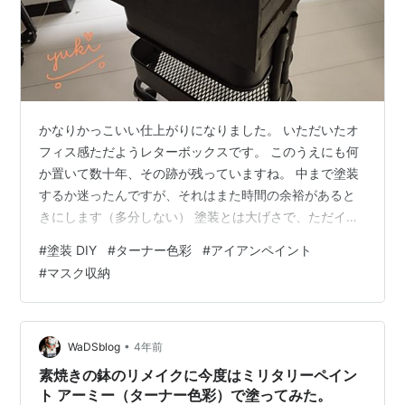
かなりかっこいい仕上がりになりました。 いただいたオ
フィス感ただようレターボックスです。 このうえにも何
か置いて数十年、その跡が残っていますね。 中まで塗装
するか迷ったんですが、それはまた時間の余裕があると
きにします（多分しない） 塗装とは大げさで、ただイン
クを簡単に塗っていくだけです。ハケよりもスポンジで
#
塗装 DIY
#
ターナー色彩
#
アイアンペイント
ポンポンたたいていくとアイアン感が出ます。レターボ
#
マスク収納
ックスにアイアン感が必要かどうかはわかりません。 か
っこいい。何でもかんでもこれで塗りたい。 ターナーア
イアンペイント アイアンブラック(200ml) posted with
カエレバ スポンジは100均によくあるメラミンスポンジ
•
WaDSblog
4年前
です。 とい…
素焼きの鉢のリメイクに今度はミリタリーペイン
ト アーミー（ターナー色彩）で塗ってみた。