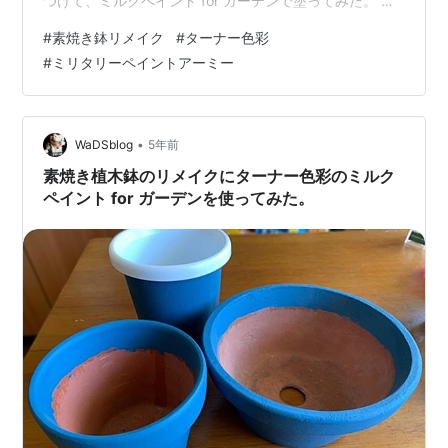
つけて、ミルクペイント for ガーデンで塗ってみた。 去
年はミルクペイント for ガーデンを使って素焼き鉢のリ
#
素焼き鉢リメイク
#
ターナー色彩
メイクをしました。今回は昨秋にお別れをして空いた鉢
#
ミリタリーペイントアーミー
をミリタリーペイント アーミーで塗っていきます！ 【参
考】 www.turner.co.jp 正直、去年の春に発売して頂きた
かった！ジーンズブルーはネイビーブルー、フォレスト
グリーンにはアーミーグリーンを間違いなく使っ…
•
WaDSblog
5年前
素焼き植木鉢のリメイクにターナー色彩のミルク
ペイント for ガーデンを使ってみた。