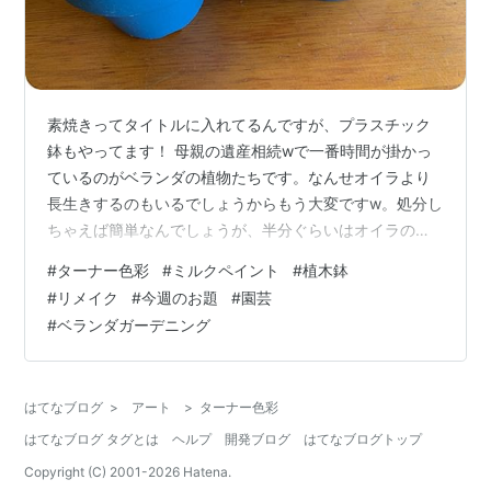
素焼きってタイトルに入れてるんですが、プラスチック
鉢もやってます！ 母親の遺産相続wで一番時間が掛かっ
ているのがベランダの植物たちです。なんせオイラより
長生きするのもいるでしょうからもう大変ですw。処分し
ちゃえば簡単なんでしょうが、半分ぐらいはオイラの意
見で育ててきたモノだったので…育てる喜びを知る事も
#
ターナー色彩
#
ミルクペイント
#
植木鉢
出来たので今では「趣味？」ぐらいのレベルになってき
#
リメイク
#
今週のお題
#
園芸
ました。しかも増やしちゃってるし！ で、一番厄介だと
#
ベランダガーデニング
思っていたのが、素焼きの植木鉢。 このデザイン。上の
釉薬？が塗ってあるのがどうしても好きになれなくて…
で調べてみましたら、100均リメイクしてる方が多い。た
はてなブログ
>
アート
>
ターナー色彩
だ、100均の塗料ってどうなの？大丈夫…
はてなブログ タグとは
ヘルプ
開発ブログ
はてなブログトップ
Copyright (C) 2001-
2026
Hatena.