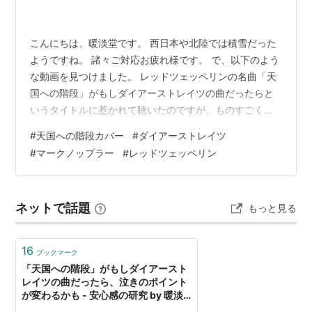
こんにちは、暖淡堂です。 西日本や北陸では積雪だった
ようですね。 諸々ご対応お疲れ様です。 で、以下のよう
な動画を見つけました。 レッドツェッペリンの名曲「天
国への階段」がもしダイアーストレイツの曲だったらと
いうタイトルに惹かれて聴いたのですが、ものすごくよ
い出来です。 ロバートプラントとジミーペイジのパート
#
天国への階段カバー
#
ダイアーストレイツ
をマークノップラーが演奏していて、その他のパート
#
マークノップラー
#
レッドツェッペリン
も、おそらくテレグラフロードの頃のメンバーが演奏し
ているような感じになっています。 わあ、こんな遊び方
もあるのだなあ、って感心しました。 そして、演奏が上
ネットで話題
もっと見る
手ですね。 本当に若い頃のマークノップラーが演奏して
いる感じです。 仕事の後の、ひと息入…
16
ブックマーク
「天国への階段」がもしダイアースト
レイツの曲だったら、泣きのポイント
が変わるかも - 安心感の研究 by 暖淡
堂