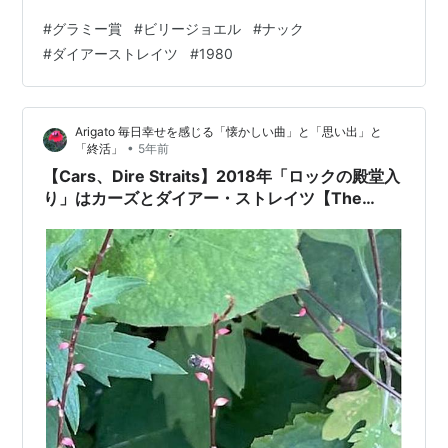
What A Fool Believesの歌詞の意味・和訳 ケニー・ロギ
#
グラミー賞
#
ビリージョエル
#
ナック
ンスとマイケル・マクドナルド 最優秀作詞作曲(Song)賞
#
ダイアーストレイツ
#
1980
も、この曲 そうか、この2人が作った曲だったんですね
ちゃんと「歌詞の意味」が分かる…
Arigato 毎日幸せを感じる「懐かしい曲」と「思い出」と
•
「終活」
5年前
【Cars、Dire Straits】2018年「ロックの殿堂入
り」はカーズとダイアー・ストレイツ【The
Beatles：Get Back (ゲット・バック）】ビート
ルズ新作ドキュメンタリー映画(ピーター・ジャク
ソン監督) の「予告編」の感想＆ディズニープラ
スの契約の準備？