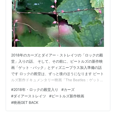
2018年のカーズとダイアー・ストレイツの「ロックの殿
堂」入りの話、 そして、その前に、ビートルズの新作映
画「ゲット・バック」とディズニープラス加入準備の話
です ロックの殿堂は、ずっと後のほうになります ビート
ルズ新作ドキュメンタリー映画「The Beatles：ゲットバ
ック」(ピーター・ジャクソン監督)2021年11月25日26日
#
2018年・ロックの殿堂入り
#
カーズ
27日配信公開予定 11月25日まで、あと1ヶ月となりまし
#
ダイアーストレイツ
#
ビートルズ新作映画
た 準備は、されていますか？ そう、ビートルズの新作映
#
映画GET BACK
画です コロナのせいで、劇場公開ができなくなり、ディ
ズニープラスの契約が、新たに必要となりましたよね 新