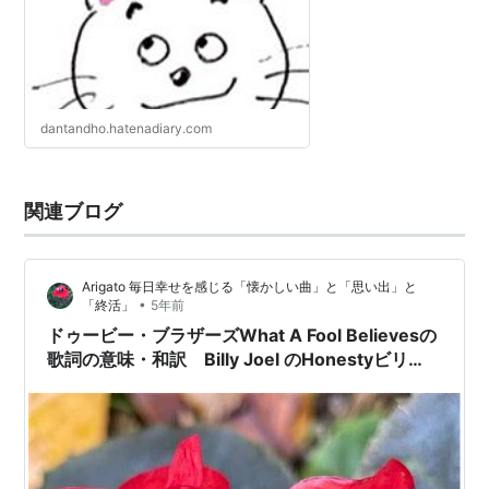
dantandho.hatenadiary.com
関連ブログ
Arigato 毎日幸せを感じる「懐かしい曲」と「思い出」と
•
「終活」
5年前
ドゥービー・ブラザーズWhat A Fool Believesの
歌詞の意味・和訳 Billy Joel のHonestyビリ
ー・ジョエル「オネスティ」（1980年グラミー
賞）/ロギンス&メッシーナを思い出す