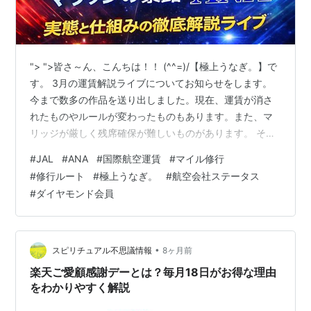
"> ">皆さ～ん、こんちは！！ (^^=)/【極上うなぎ。】で
す。 3月の運賃解説ライブについてお知らせをします。
今まで数多の作品を送り出しました。現在、運賃が消さ
れたものやルールが変わったものもあります。また、マ
リッジが厳しく残席確保が難しいものがあります。 そこ
で、的を絞って徹底解説をしようと思いました。運賃と
#
JAL
#
ANA
#
国際航空運賃
#
マイル修行
ルールを知る事は重要ですが、確保するコツや仕組みを
#
修行ルート
#
極上うなぎ。
#
航空会社ステータス
理解しないと絶対に見えないものがあります。航空会社
#
ダイヤモンド会員
のイールドコントロールを把握して回避する方法や代替
案を探す術をお話したいと思い、GDSを叩きまくって現
状をある程度把握しました。 きっかけは、この ↓ 作品で
す。 この最安運賃を提示…
•
スピリチュアル不思議情報
8ヶ月前
楽天ご愛顧感謝デーとは？毎月18日がお得な理由
をわかりやすく解説