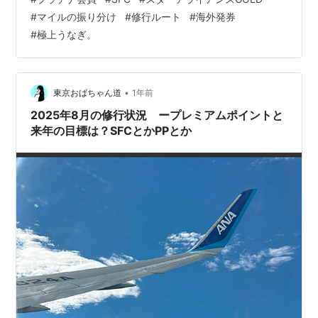
マイレージ番号の管理システム＞「航空会社ごとに違う
#
マイルの振り分け
#
修行ルート
#
海外発券
登録方法」を覗いてみませんか！ 皆さ～ん、こんち
#
極上うなぎ。
は！！ (^^=)/マイラー・ホテラー歴30年以上・複数社の
ライフタイムステータスホルダー【極上うなぎ。】で
す。 今回の物語は・・・マイル積算…
•
東京おばちゃん道
1年前
2025年8月の修行状況 ープレミアムポイントと
来年の目標は？SFCとかPPとか