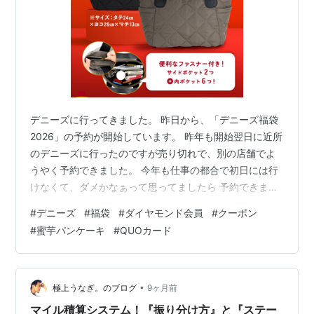
デニーズに行ってきました。 昨日から、「デニーズ福袋
2026」の予約が開始しています。 昨年も開始翌日に近所
のデニーズに行ったのですが売り切れで、別の店舗でよ
うやく予約できました。 今年も仕事の都合で初日には行
けなくて、ダメかなぁって思ってましたら 予約できまし
た！ 最後の1個だそうです！ やったぁ！嬉しい！ 使い勝
#
デニーズ
#
福袋
#
ダイヤモンド会員
#
クーポン
手の良さそうなキルティングバッグとレトルト食品、お
#
蜜芋パンケーキ
#
QUOカード
食事券、ドリンクバー無料券が付いたとってもおトクな
福袋。 今年は5千円と7千円のがあるのですが、 最近息子
があまり外食に付き合ってくれないので、 5千円のにし
よう。 バッグは、ブラックとチャコールグレーから選べ
•
極上うなぎ。のブログ
9ヶ月前
るのですが、どうしよう…
マイル積算システム！『振り分け方』と『ステー