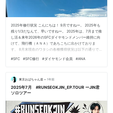
2025年修行状況 こんにちは！ 9月ですねー。 2025年も
残り1/3だなんて、早いですねー。 2025年は、7月まで推
し活＆来年2026年のSFCダイヤモンドメンバー維持に向
けて、飛行機（ＡＮＡ）であちこちに出かけておりま
す。 8月末現在のワタシの各種獲得状況は以下の通りで
す。 8月末現在 プレミアムポイント（ＰＰ）は、ANAグ
#
SFC
#
SFC修行
#
ダイヤモンド会員
#
ANA
ループのみで、36,424PP。 ライフソリューションサー
ビスは７個でクリア。 クレジットカード決済もクリア。
２つはもうクリアできてるのですが、フライトでのＰＰ
•
獲得がまだ足りないんです。 自分的には、こんなに飛行
東京おばちゃん道
1年前
機に乗っているのに50,000PP遠いーーー？？？ …
2025年7月 #RUNSEOKJIN_EP.TOUR ーJIN君
ソロツアー