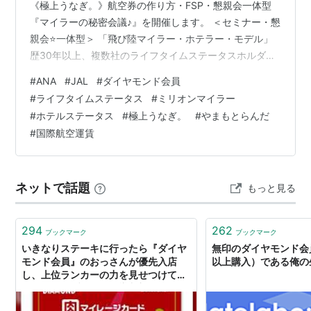
《極上うなぎ。》航空券の作り方・FSP・懇親会一体型
『マイラーの秘密会議♪』を開催します。 ＜セミナー・懇
親会⭐一体型＞ 「飛び陸マイラー・ホテラー・モデル」
歴30年以上、複数社のライフタイムステータスホルダー
『極上うなぎ。』と「やまもと💘らんだ♪」が素敵な参加
#
ANA
#
JAL
#
ダイヤモンド会員
者たちをエスコートします。 今回は特別キャストとし
#
ライフタイムステータス
#
ミリオンマイラー
て、ホテルプログラムのプリンス「ミステリーJ」もお話
#
ホテルステータス
#
極上うなぎ。
#
やまもとらんだ
をします。 Jさんは、『SSSS💘』正規メンバーになる為
#
国際航空運賃
の勉強中で、今回は「素敵な視聴者を魅了する試験」と
して挑みます。 イメージ お申し込みをされるとpeatixメ
ッセン…
ネットで話題
もっと見る
294
262
ブックマーク
ブックマーク
いきなりステーキに行ったら『ダイヤ
無印のダイヤモンド会
モンド会員』のおっさんが優先入店
以上購入）である俺の
し、上位ランカーの力を見せつけてい
た「ギャンブル漫画の導入部みたいな
空気だ」 - Togetter