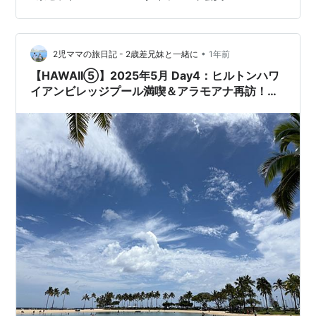
の最終日は確保できたのですが、幕張メッセはジャパン
ファンクラブ先行2次も、グローバルも、モバイルも、ロ
ーチケも、とにかく全く当たりませんでした。 京セラド
ームの1日目7/12（土）は、元々別の予定が入っていた
•
2児ママの旅日記 - 2歳差兄妹と一緒に
1年前
の…
【HAWAII⑤】2025年5月 Day4：ヒルトンハワ
イアンビレッジプール満喫＆アラモアナ再訪！子
連れウォータースライダー体験記