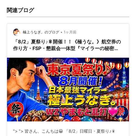
関連ブログ
•
極上うなぎ。のブログ
1ヶ月前
「8/2」夏祭り♪🎇開催！！《極うな。》航空券の
作り方・FSP・懇親会一体型『マイラーの秘密会
議♪』
"> "> 皆さん、こんちは😀 「8/2」日曜日・夏祭り♪🎇