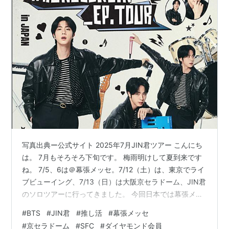
写真出典ー公式サイト 2025年7月JIN君ツアー こんにち
は。 7月もそろそろ下旬です。 梅雨明けして夏到来です
ね。 7/5、6は＠幕張メッセ。7/12（土）は、東京でライ
ブビューイング、7/13（日）は大阪京セラドーム、JIN君
のソロツアーに行ってきました。 今回日本では幕張メッ
セで2日間、京セラドームで2日間の4回公演が行われまし
#
BTS
#
JIN君
#
推し活
#
幕張メッセ
た。 ワタシは、ファンクラブの一次先行で京セラドーム
#
京セラドーム
#
SFC
#
ダイヤモンド会員