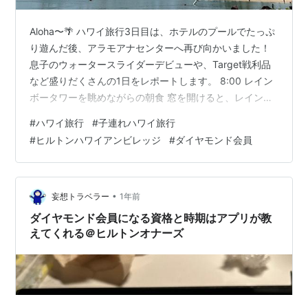
Aloha〜🌴 ハワイ旅行3日目は、ホテルのプールでたっぷ
り遊んだ後、アラモアナセンターへ再び向かいました！
息子のウォータースライダーデビューや、Target戦利品
など盛りだくさんの1日をレポートします。 8:00 レイン
ボータワーを眺めながらの朝食 窓を開けると、レインボ
ータワーとオーシャンビューが広がる最高の朝🌊 朝食メ
#
ハワイ旅行
#
子連れハワイ旅行
ニュー 私：CHOBANIヨーグルト（毎日食べてます😂）
#
ヒルトンハワイアンビレッジ
#
ダイヤモンド会員
娘：ouiバニラヨーグルト そのままラナイで化粧を済ま
せ、プールへ向かう準備完了！ ✨Point✨ ラナイでの朝の
身支度は、ハワイならではの贅沢時間です✨ 9:30 ホテル
プールで朝活スタート まずはタパプールへ向…
•
妄想トラベラー
1年前
ダイヤモンド会員になる資格と時期はアプリが教
えてくれる＠ヒルトンオナーズ