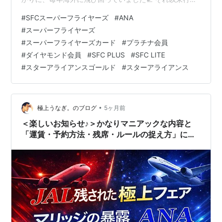
ていなかった海外旅行の予定がちらほらと舞い込み、少
#
SFCスーパーフライヤーズ
#
ANA
しずつ旅の計画を立て始めている今日この頃です(*^-^*)
#
スーパーフライヤーズ
そんな中、ANAの「スーパーフライヤーズカード
#
スーパーフライヤーズカード
#
プラチナ会員
（SFC）」の基準が大きく変更されたとのニュースが飛
#
ダイヤモンド会員
#
SFC PLUS
#
SFC LITE
び込んできました( ﾟДﾟ) ANAスーパーフライヤーズ
#
スターアライアンスゴールド
#
スターアライアンス
（SFC）とは、ANAの「ダイヤモンドサービス」または
「プラチナサービス…
•
極上うなぎ。のブログ
5ヶ月前
＜楽しいお知らせ♪＞かなりマニアックな内容と
「運賃・予約方法・残席・ルールの捉え方」に踏
み込んだライブをします！