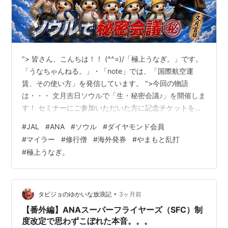
"> 皆さん、こんちは！！ (^^=)/「極上うなぎ。」です。
「うなちゃんねる。」・「note」では、「国際航空運
賃、その使い方」を発信しています。 ">今回の物語
は・・・ 文月吉日ソウルで「生・秘密会議♪」を開催しま
す！ セミナーにご参加いただいた方に記念チケットを発
行いただけるよう、チケットをご用意しました。（無料
#
JAL
#
ANA
#
ソウル
#
ダイヤモンド会員
チケットをお申込み下さい）LIVEでお約束した通り、オ
#
マイラー
#
修行僧
#
海外発券
#
やまもと乱打
フ会のようなものです。 マイラー界の女王「やまもと乱
#
極上うなぎ。
打💖」とランチやディナー、屋台食い倒れ上等！！ にチ
ャレンジしましょう。 食後には「修行の舞」や「托鉢ダ
ンス」をしてカロリーを消費して下さい。 7/6の夜にホ
テルのラウンジで…
•
タビジョのゆかいな放浪記
3ヶ月前
【番外編】ANAスーパーフライヤーズ（SFC）制
度改定で思わずこぼれた本音。。。