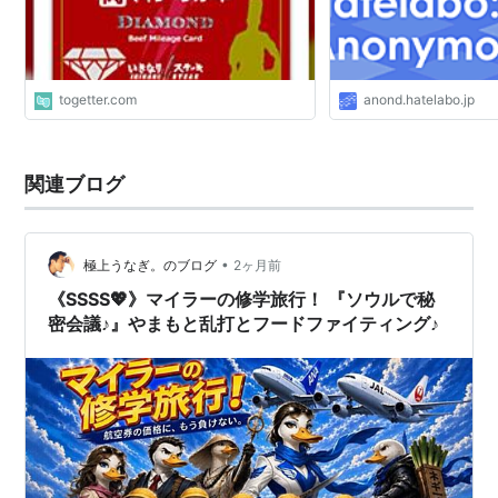
togetter.com
anond.hatelabo.jp
関連ブログ
•
極上うなぎ。のブログ
2ヶ月前
《SSSS💖》マイラーの修学旅行！ 『ソウルで秘
密会議♪』やまもと乱打とフードファイティング♪