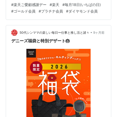
楽天ご愛顧感謝デーの内容やメリットをわかりやすくま
#
楽天ご愛顧感謝デー
#
楽天
#
毎月18日(いちばの日)
とめました。 楽天ご愛顧感謝デーとは 楽天ご愛顧感謝デ
#
ゴールド会員
#
プラチナ会員
#
ダイヤモンド会員
ーは、毎月18日（いちばの日）に開催される ポイントア
ップキャンペーンです。 対象期間は2025年12月18日
（木）00:00～23:59 1日限定の開催なので、忘れずにチ
ェックしておきたい日ですね。 キャンペーンページはこ
•
50代シンママの楽しい毎日〜仕事と推し活と諸々
9ヶ月前
ちらht…
デニーズ福袋と特別デザート🎂