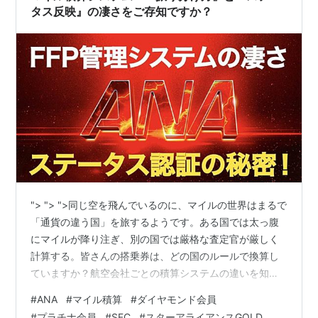
タス反映』の凄さをご存知ですか？
"> "> ">同じ空を飛んでいるのに、マイルの世界はまるで
「通貨の違う国」を旅するようです。ある国では太っ腹
にマイルが降り注ぎ、別の国では厳格な査定官が厳しく
計算する。皆さんの搭乗券は、どの国のルールで換算し
ていますか？航空会社ごとの積算システムの違いを知れ
ば、旅の「裏地」が見えてきます。 「あなたのフライ
#
ANA
#
マイル積算
#
ダイヤモンド会員
ト、どの会社に献上しますか？」誰も教えてくれない＜
#
プラチナ会員
#
SFC
#
スターアライアンスGOLD