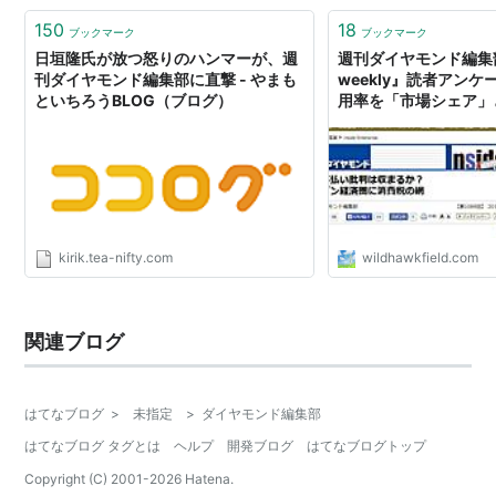
150
18
ブックマーク
ブックマーク
日垣隆氏が放つ怒りのハンマーが、週
週刊ダイヤモンド編集部
刊ダイヤモンド編集部に直撃 - やまも
weekly』読者アン
といちろうBLOG（ブログ）
用率を「市場シェア」
る
kirik.tea-nifty.com
wildhawkfield.com
関連ブログ
はてなブログ
>
未指定
>
ダイヤモンド編集部
はてなブログ タグとは
ヘルプ
開発ブログ
はてなブログトップ
Copyright (C) 2001-
2026
Hatena.