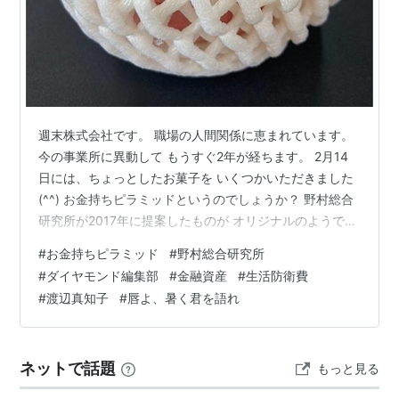
週末株式会社です。 職場の人間関係に恵まれています。
今の事業所に異動して もうすぐ2年が経ちます。 2月14
日には、ちょっとしたお菓子を いくつかいただきました
(^^) お金持ちピラミッドというのでしょうか？ 野村総合
研究所が2017年に提案したものが オリジナルのようで
す。 その後、バージョンアップしたり、 他の誰かがわか
#
お金持ちピラミッド
#
野村総合研究所
りやすく改良したりして 現在の形になっています。 しか
#
ダイヤモンド編集部
#
金融資産
#
生活防衛費
し、これらのピラミッドに 違和感を感じていました。 簡
#
渡辺真知子
#
唇よ、暑く君を語れ
単な図表化されたピラミッドの 各層は同じ高さで表され
ています。 各層は、下の階層ほど底辺が大きいので、 面
積が大きくなっています。 それでも各層の世帯数を表し
ネットで話題
もっと見る
てはい…