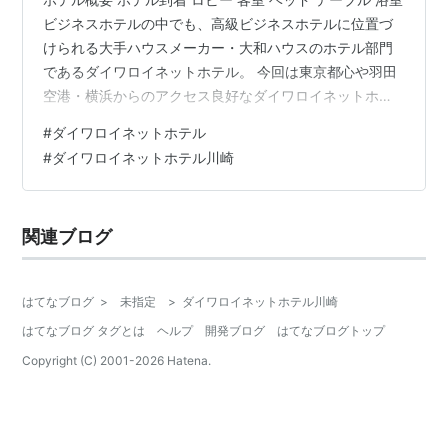
ビジネスホテルの中でも、高級ビジネスホテルに位置づ
けられる大手ハウスメーカー・大和ハウスのホテル部門
であるダイワロイネットホテル。 今回は東京都心や羽田
空港・横浜からのアクセス良好なダイワロイネットホテ
ル川崎に宿泊してきました。 急な宿泊だったので、細か
#
ダイワロイネットホテル
いところまでは書ききれませんが簡単に記事にしていき
#
ダイワロイネットホテル川崎
ます。 ホテル概要 ・アクセス JR・京急川崎駅より徒歩
約5～8分・客室数 全240室 ・周辺施設・サービス 1階に
コンビニ、コインランドリー・朝食サービス有 川崎駅中
関連ブログ
央東口からアゼリア地下街に入り、37番出口を出たら直
進。左手に見え…
はてなブログ
>
未指定
>
ダイワロイネットホテル川崎
はてなブログ タグとは
ヘルプ
開発ブログ
はてなブログトップ
Copyright (C) 2001-
2026
Hatena.