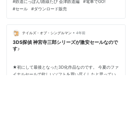
#
鉄道にっぽん!路線たび 会津鉄道編
#
電車でGO!
ど電車に対して興味関心がある方では無いのですが、そ
#
セール
#
ダウンロード販売
の発想がとてもユニークで何度か遊んだ記憶がありま
す。 … 超絶下手ですけど。 (((( ；ﾟДﾟ)))ｶﾞｸｶﾞｸﾌﾞﾙﾌﾞﾙ 急
ブレーキをかけるわ、汽笛を鳴らし忘れるわ、そもそも
停…
•
テイルズ・オブ・シングルマン
4年前
3DS探偵 神宮寺三郎シリーズが激安セールなので
す♪