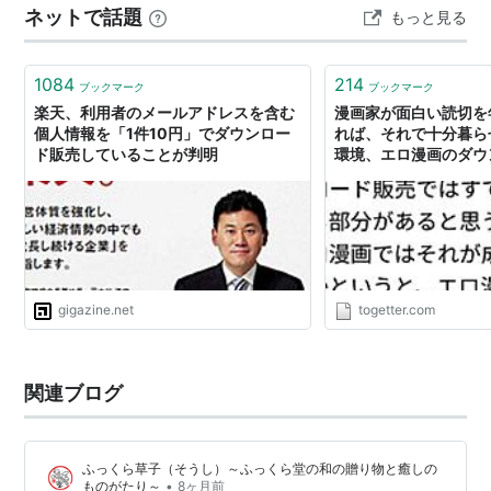
ネットで話題
もっと見る
1084
214
ブックマーク
ブックマーク
楽天、利用者のメールアドレスを含む
漫画家が面白い読切を
個人情報を「1件10円」でダウンロー
れば、それで十分暮ら
ド販売していることが判明
環境、エロ漫画のダウ
はすでにそうなってる
うけど、なぜエロ漫画
立っているかというと
その読切一本に何百円
う人が何万人も既にい
と思う。
gigazine.net
togetter.com
関連ブログ
ふっくら草子（そうし）～ふっくら堂の和の贈り物と癒しの
•
ものがたり～
8ヶ月前