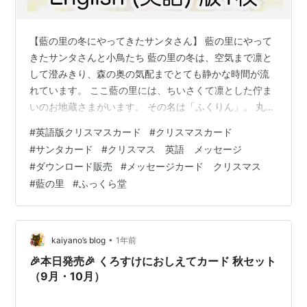
【藍の里の冬にやってきたサンタさん】 藍の里にやって
きたサンタさんと小鳥たち 藍の里の冬は、空気まで凛と
して澄みきり、森の奥の気配までとても静かな時間が流
れています。 ここ藍の里には、ちいさくて凛とした佇ま
いのお地蔵さまがいます。 その名は「ふくりん」。 丸い
お顔にやさしい目をした、みんなに慕われるお地蔵さま
#
英語版クリスマスカード
#
クリスマスカード
です。 ふくりんは、いつも藍の里の子どもたちを見守り
#
サンタカード
#
クリスマス 英語 メッセージ
ながら、 今日もふっくら畑の前で、雪の気配をそっと感
#
ダウンロード販売
#
メッセージカード クリスマス
じていました。 そこへ―― ぱたぱたぱたっ、と小鳥の子
#
藍の里
#
ふっくら堂
どもたちが少し慌てた様子でふくりんのところへ飛んで
きました。 「ふくりんさま〜っ、見てくださいっ！あの
ねあのね、わたしたち……サンタ…
•
kaiyano’s blog
1年前
🎉本日発売🎉 くろすけにおしえてカード 秋セット
（9月・10月）