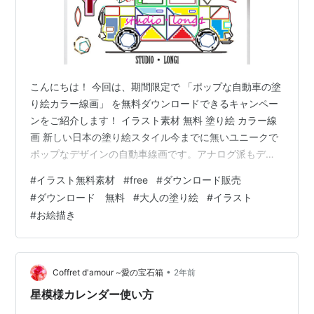
こんにちは！ 今回は、期間限定で 「ポップな自動車の塗
り絵カラー線画」 を無料ダウンロードできるキャンペー
ンをご紹介します！ イラスト素材 無料 塗り絵 カラー線
画 新しい日本の塗り絵スタイル今までに無いユニークで
ポップなデザインの自動車線画です。アナログ派もデジ
タル派もどちらでも楽しめるように工夫しています！ア
#
イラスト無料素材
#
free
#
ダウンロード販売
ナログ派の方へ：水彩色鉛筆や色鉛筆を使って塗れば、
#
ダウンロード 無料
#
大人の塗り絵
#
イラスト
手軽に本格的なアート作品に仕上がります。デジタル派
#
お絵描き
の方へ：Windowsのペイントや配色ソフトを使ってカラ
フルに塗ってみませんか？気軽に試せて、SNS投稿用の
アートにもピッタリです！自由にカスタマイズ！この塗
り絵データはカスタマイズも自…
•
Coffret d'amour ~愛の宝石箱
2年前
星模様カレンダー使い方