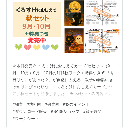
🎉本日発売🎉 くろすけにおしえてカード 秋セット（9
月・10月）9月・10月の1日1枚ワーク＋特典つき🍂 「今
日はなにがあった？」が自然にふえる、親子の会話のき
っかけにぴったりな**「くろすけにおしえてカード」**
に、秋セットが登場しました！ 🍁 秋セットの内容 ✅ 【9
月号】（テーマ：おつきみと あきさがし）4ページ✅
#
知育
#
幼稚園
#
保育園
#
秋のイベント
【10月号】（テーマ：ハロウィンと 秋の味覚）4ページ
#
ダウンロード販売
#
BASEショップ
#
親子時間
✅ セット限定特典（ぬりえ2種・A4カレンダー2種・あり
#
ワークシート
がとうシール台紙） 1日1枚、15日分ずつ×2か月＝合計
30日分の記録カード。A4印刷→半分にカットでA5サイズ