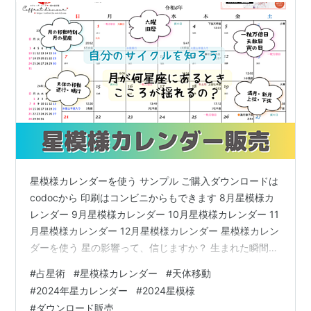
星模様カレンダーを使う サンプル ご購入ダウンロードは
codocから 印刷はコンビニからもできます 8月星模様カ
レンダー 9月星模様カレンダー 10月星模様カレンダー 11
月星模様カレンダー 12月星模様カレンダー 星模様カレン
ダーを使う 星の影響って、信じますか？ 生まれた瞬間の
ホロスコープが出生図と言われるように たくさんの情報
#
占星術
#
星模様カレンダー
#
天体移動
を読み解くことができます。 その時刻に合わせて、生ま
#
2024年星カレンダー
#
2024星模様
れてきた？と考える時 現在の星の配置と出生図を合わせ
#
ダウンロード販売