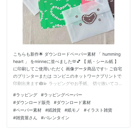
こちらも新作🌟 ダウンロードペーパー素材 「 humming
heart 」 をminneに並べました🫶💕 【 紙・シール紙 】
に印刷してご使用いただく 画像データ商品です✨ ご自宅
のプリンターまたは コンビニのネットワークプリントで
印刷出来ます🖨️💫 ラッピングやお手紙、 切り抜いてコラ
ージュやシールなどなど、 色んな用途に使えますよ♡ バ
#
ラッピング
#
ラッピングペーパー
レンタインやホワイトデー、 卒園卒業シーズンのギフト
#
ダウンロード販売
#
ダウンロード素材
ラッピングや メッセージカードなどにもどうぞ😊♡ ●
#
ペーパー素材
#
紙雑貨
#
紙モノ
#
イラスト雑貨
minne ペーパー素材一覧ページ
#
雑貨屋さん
#
バレンタイン
https://minne.com/@heaven?category_id=325
https://www.ins…