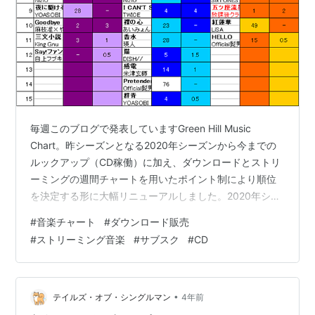
毎週このブログで発表していますGreen Hill Music
Chart。昨シーズンとなる2020年シーズンから今までの
ルックアップ（CD稼働）に加え、ダウンロードとストリ
ーミングの週間チャートを用いたポイント制により順位
を決定する形に大幅リニューアルしました。2020年シー
ズンのまとめにつきましては、年内には記事にしたいと
#
音楽チャート
#
ダウンロード販売
思っております。 そして今週のチャートから2021年シー
#
ストリーミング音楽
#
サブスク
#
CD
ズンに突入します。それに合わせルール変更を行う予定
です。HPの方には草案として発表しておりますが、主に
ストリーミングのチャートにおいて長期間上位に滞在す
る曲が多いため、代わり映えの無い面々が常にチャート
•
テイルズ・オブ・シングルマン
4年前
インしている現…