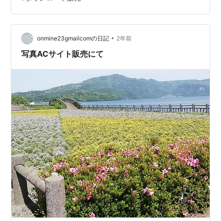
るときに 変化のタイミングや感情の動きのヒントを読み
解くこともできます。 ホロスコープを読めなくても 心が
反応した日だったり、ざわざわした日、ウキウキ高揚し
ている…
•
onmine23gmailcomの日記
2年前
写真ACサイト販売にて