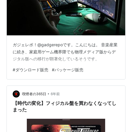
ガジェレポ！@gadgerepoです。こんにちは。 音楽産業
に続き、家庭用ゲーム機界隈でも物理メディア版からデ
ジタル版への移行が顕著化しているそうです。
#
ダウンロード販売
#
パッケージ販売
•
喫煙者の365日
6年前
【時代の変化】フィジカル盤を買わなくなってし
まった