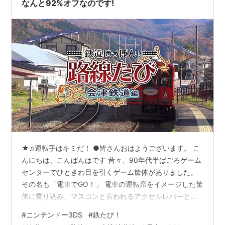
なんと92%オフなのです!
★♫運転手はキミだ！ ●皆さんおはようございます。 こ
んにちは、こんばんはです 昔々、90年代半ばごろゲーム
センターでひときわ目を引くゲーム筐体がありました。
その名も「電車でGO！」 電車の運転席をイメージした筐
体に乗り込み、マスコンと言われるアクセルレバーとフ
ットブレーキを使って電車を運転するシュミレーターゲ
#
ニンテンドー3DS
#
鉄たび！
ームです。 引用元:電撃オンラインより 個人的にそれほ