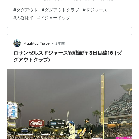
ホームランを打つよ」と誓った、あのグラスノー投手で
#
ダグアウト
#
ダグアウトクラブ
#
ドジャース
す。大谷選手は今日が30歳の誕生日ですし、グラスノー
#
大谷翔平
#
ドジャードッグ
投手が投げるし、久しぶりにホームランを打ってくれる
に違いありません。 ドジャースタジアム ダグアウトクラ
ブ準備をする大谷翔平選手 1回表、グラスノー投手がズバ
ッと3人で抑え、すぐに大谷選手の打席がきました。ボー
•
MuuMuu Travel
2年前
ルボーイがネクストバッターサーク…
ロサンゼルスドジャース観戦旅行 3日目編16 (ダ
グアウトクラブ)