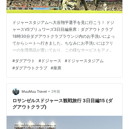
ドジャースタジアムへ大谷翔平選手を見に行こう！ ドジ
ャースVSブリュワーズ3日目編座席：ダグアウトクラブ
18時30分ダグアウトクラブラウンジ内のお手洗いによっ
てからシートへ行きました。ちなみにお手洗いにはフリ
ーの生理用品が置いており、この様なサービスをアメリ
カで見たのは初めてで驚きました。 ドジャースタジアム
#
ダグアウト
#
ドジャース
#
ドジャースタジアム
YAAMAVA ダグアウトクラブ 通路 ダグアウトクラブの通
#
ダグアウトクラブ
#
座席
路 ラウンジからシートへ通じる扉を出ると、冷蔵庫で冷
やされたペットボトルの水、ピーナッツ、ポテトチッ
プ、チートス、かぼちゃの種のお菓子、ポップコーン、
クラッカージャックなどの袋が山積みに置いてあり、座
•
MuuMuu Travel
2年前
席に持ち込みができるようで…
ロサンゼルスドジャース観戦旅行 3日目編15 (ダ
グアウトクラブ)