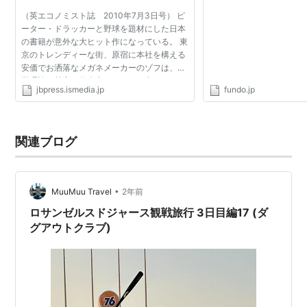
ゴい！
（英エコノミスト誌 2010年7月3日号） ピ
ーター・ドラッカーと野球を題材にした日本
の書籍が意外な大ヒット作になっている。 東
京のトレンディーな街、原宿に本社を構える
安価でお洒落なメガネメーカーのゾフは、経
営理論の熱心な信奉者とばったり出くわすと
jbpress.ismedia.jp
fundo.jp
思うような場所ではない。だが、ある日、同
社の上野剛史社長...
関連ブログ
•
MuuMuu Travel
2年前
ロサンゼルスドジャース観戦旅行 3日目編17 (ダ
グアウトクラブ)