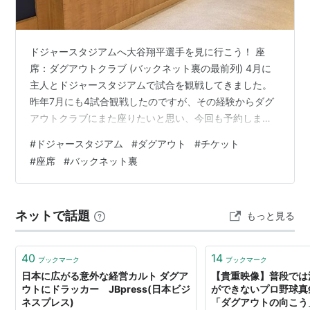
ドジャースタジアムへ大谷翔平選手を見に行こう！ 座
席：ダグアウトクラブ (バックネット裏の最前列) 4月に
主人とドジャースタジアムで試合を観戦してきました。
昨年7月にも4試合観戦したのですが、その経験からダグ
アウトクラブにまた座りたいと思い、今回も予約しまし
た。 ちなみに昨年観戦したシート（座席）は以下の通り
#
ドジャースタジアム
#
ダグアウト
#
チケット
です。もしお暇でしたら昨年のブログをご参照くださ
#
座席
#
バックネット裏
い。 ①パビリオンの最前列(外野席) ②フィールドボッ
クスMVP(1階内野席） ③ダグアウトクラブの最前列(バ
ックネット裏) ④Bank of Americaスイートレベル(2階と
ネットで話題
もっと見る
3階の間) ドジャースタジアムダグアウトクラブ サイン
ダグア…
40
14
ブックマーク
ブックマーク
日本に広がる意外な経営カルト ダグア
【貴重映像】普段では
ウトにドラッカー JBpress(日本ビジ
ができないプロ野球真
ネスプレス)
「ダグアウトの向こう