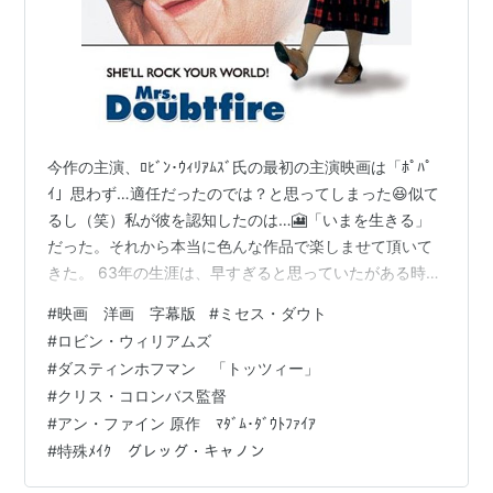
今作の主演、ﾛﾋﾞﾝ･ｳｨﾘｱﾑｽﾞ氏の最初の主演映画は「ﾎﾟﾊﾟ
ｲ」思わず…適任だったのでは？と思ってしまった😆似て
るし（笑）私が彼を認知したのは…🎦「いまを生きる」
だった。それから本当に色んな作品で楽しませて頂いて
きた。 63年の生涯は、早すぎると思っていたがある時…
あの笑顔の影に壮絶なﾌﾟﾗｲﾍﾞｰﾄがあった事を知った時
#
映画 洋画 字幕版
#
ミセス・ダウト
は、やるせない気持ちでいっぱいになった事を思い出
#
ロビン・ウィリアムズ
す。 せめて彼の周囲にいた人たちが心穏やかに今を過ご
#
ダスティンホフマン 「トッツィー」
せている事を祈りたい…。 視聴した作品は… ★🌟🌟🌟🌟
#
クリス・コロンバス監督
🌟🌟🌟🌟🌟 ミセス・ダウト 原題=Mrs. Doubtfire ★🌟🌟
#
アン・ファイン 原作 ﾏﾀﾞﾑ･ﾀﾞｳﾄﾌｧｲｱ
🌟🌟🌟🌟🌟🌟🌟 監督=ｸﾘｽ･ｺﾛﾝﾊﾞｽ氏脚本…
#
特殊ﾒｲｸ グレッグ・キャノン