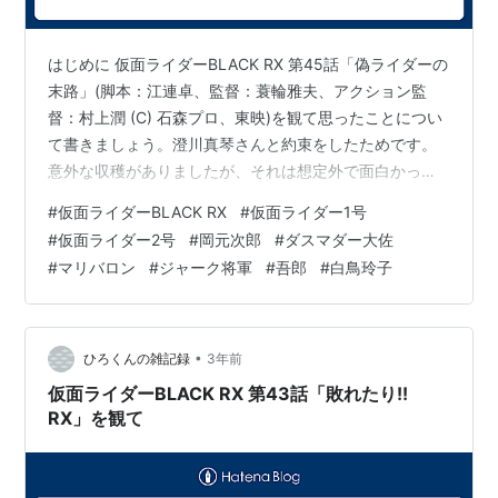
はじめに 仮面ライダーBLACK RX 第45話「偽ライダーの
末路」(脚本：江連卓、監督：蓑輪雅夫、アクション監
督：村上潤 (C) 石森プロ、東映)を観て思ったことについ
て書きましょう。澄川真琴さんと約束をしたためです。
意外な収穫がありましたが、それは想定外で面白かった
のは確かですが、余計なこともしたので、その責任をと
#
仮面ライダーBLACK RX
#
仮面ライダー1号
って、しばらく謹慎しなければならないかなあと思いま
#
仮面ライダー2号
#
岡元次郎
#
ダスマダー大佐
す。まあいずれにしろ、中野へ行ったことがキッカケに
#
マリバロン
#
ジャーク将軍
#
吾郎
#
白鳥玲子
なったのは確かです。 hirofumitouhei.hatenablog.com 3
話持ち やはり外せないのが3話持ちで制作されたことで
す。この布陣は変わりません。 脚本：江連卓 …
•
ひろくんの雑記録
3年前
仮面ライダーBLACK RX 第43話「敗れたり!!
RX」を観て