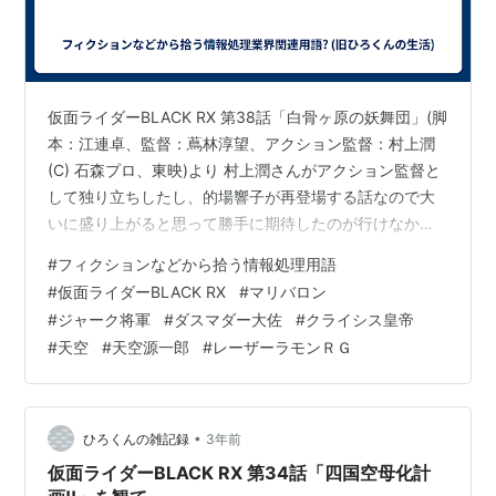
仮面ライダーBLACK RX 第38話「白骨ヶ原の妖舞団」(脚
本：江連卓、監督：蔦林淳望、アクション監督：村上潤
(C) 石森プロ、東映)より 村上潤さんがアクション監督と
して独り立ちしたし、的場響子が再登場する話なので大
いに盛り上がると思って勝手に期待したのが行けなかっ
たのか、的場響子絡みで登場したマリバロンの失態をど
#
フィクションなどから拾う情報処理用語
うしても見逃すことができなかった。というか、ジャー
#
仮面ライダーBLACK RX
#
マリバロン
ク将軍までもマリバロンを間違った方向で庇うという、
#
ジャーク将軍
#
ダスマダー大佐
#
クライシス皇帝
以前も観た失敗を繰り返して傷口を広げるとあってはや
#
天空
#
天空源一郎
#
レーザーラモンＲＧ
はり見過ごすことはできない。本来はもう少し、クライ
シス帝国の皆さんに頑張って欲しいのだが… さて今回は
一応次回の続きで亜硫酸ガス…
•
ひろくんの雑記録
3年前
仮面ライダーBLACK RX 第34話「四国空母化計