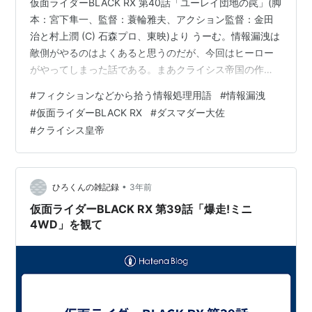
仮面ライダーBLACK RX 第40話「ユーレイ団地の罠」(脚
本：宮下隼一、監督：蓑輪雅夫、アクション監督：金田
治と村上潤 (C) 石森プロ、東映)より うーむ。情報漏洩は
敵側がやるのはよくあると思うのだが、今回はヒーロー
がやってしまった話である。まあクライシス帝国の作戦
も珍しくかなり凝っていたのも確かで実質的な指揮官は
#
フィクションなどから拾う情報処理用語
#
情報漏洩
結局あの査察官ダスマダー大佐だからだ。彼はボスガン
#
仮面ライダーBLACK RX
#
ダスマダー大佐
と手を組むのだが、ボスガンがジャーク将軍を寝返った
#
クライシス皇帝
ふりなのもお見通し。しかも彼の率いた部下であるボー
ゾック一のもといクライシス帝国最強とハッタリかまし
た刺客(でもハッタリかますだけあってかなり強かったの
だが)でさえも捨て駒にし、…
•
ひろくんの雑記録
3年前
仮面ライダーBLACK RX 第39話「爆走!ミニ
4WD」を観て