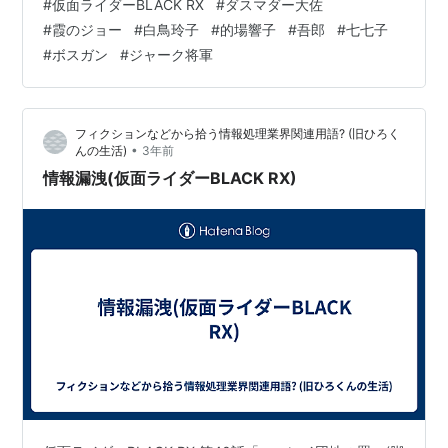
#
仮面ライダーBLACK RX
#
ダスマダー大佐
かなり楽しめました。でも書く時間もあまり取れないの
#
霞のジョー
#
白鳥玲子
#
的場響子
#
吾郎
#
七七子
で要点だけ書きましょう。「ユーレイ団地」という言葉
#
ボスガン
#
ジャーク将軍
が題名に入っているのはやはり意味があり、今回はクラ
イシス帝国からの移民(なんだかんだ言って諦めていない
んですね。まあその事情は後に語られるはずです)を受け
フィクションなどから拾う情報処理業界関連用語? (旧ひろく
入れる場…
•
んの生活)
3年前
情報漏洩(仮面ライダーBLACK RX)