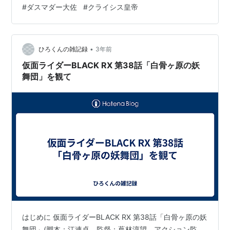
#
ダスマダー大佐
#
クライシス皇帝
(?)の小ネタを入れたため。それも一応、仮面ライダー
BLACK RXと関係あると言えなくはないが、ほぼ同じ期
間に放送されたにも関わらず、そもそも放送…
•
ひろくんの雑記録
3年前
仮面ライダーBLACK RX 第38話「白骨ヶ原の妖
舞団」を観て
はじめに 仮面ライダーBLACK RX 第38話「白骨ヶ原の妖
舞団」(脚本：江連卓、監督：蔦林淳望、アクション監