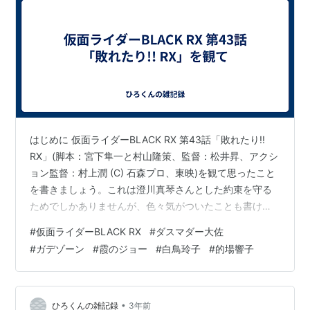
はじめに 仮面ライダーBLACK RX 第43話「敗れたり!!
RX」(脚本：宮下隼一と村山隆策、監督：松井昇、アクシ
ョン監督：村上潤 (C) 石森プロ、東映)を観て思ったこと
を書きましょう。これは澄川真琴さんとした約束を守る
ためでしかありませんが、色々気がついたことも書ける
ことに気がついたのでいつしか想定よりもハイペースで
#
仮面ライダーBLACK RX
#
ダスマダー大佐
書いてしまってます。 hirofumitouhei.hatenablog.com
#
ガデゾーン
#
霞のジョー
#
白鳥玲子
#
的場響子
2023年3月19日(月)に書いた話は全て本音です。それく
らい落ち込んだのは本当です。でもね、2023年3月19日
(月)も自宅付近で遊びまくっているうちに気が変わったの
も事実ですね。今回取り上…
•
ひろくんの雑記録
3年前