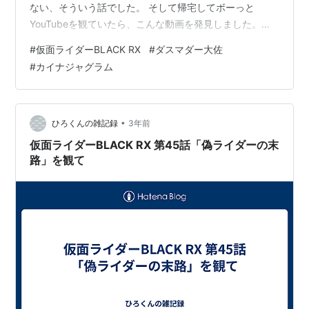
ない、そういう話でした。 そして帰宅してボーっと
YouTubeを観ていたら、こんな動画を発見しました。
『仮面チャリダー(かめチャリ)のロケ地巡り』というチャ
#
仮面ライダーBLACK RX
#
ダスマダー大佐
ンネルの動画です。仮面ライダーシリーズだけではなく
#
カイナジャグラム
てメタルヒーローのロケ地もわかるという便利なチャン
ネルです。そこに仮面ライダーBLACK RX第40話でクラ
イシス帝国が占領した団地が載っていたのです。まずは
御覧ください。 youtu.be 私も大泉に近いところだろうと
•
ひろくんの雑記録
3年前
は思って…
仮面ライダーBLACK RX 第45話「偽ライダーの末
路」を観て