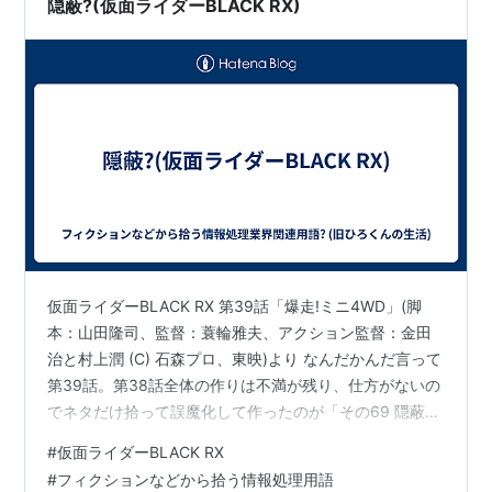
隠蔽?(仮面ライダーBLACK RX)
仮面ライダーBLACK RX 第39話「爆走!ミニ4WD」(脚
本：山田隆司、監督：蓑輪雅夫、アクション監督：金田
治と村上潤 (C) 石森プロ、東映)より なんだかんだ言って
第39話。第38話全体の作りは不満が残り、仕方がないの
でネタだけ拾って誤魔化して作ったのが「その69 隠蔽
(仮面ライダーBLACK RX)」だったのだが、なんとなんと
#
仮面ライダーBLACK RX
「その71 隠蔽?(仮面ライダーBLACK RX)」までできてし
#
フィクションなどから拾う情報処理用語
まった。途中、数字が飛んでいるのは桂小枝でお馴染み