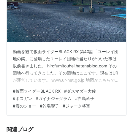
動画を観て仮面ライダーBLACK RX 第40話「ユーレイ団
地の罠」に登場したユーレイ団地の当たりがついた事は
以前書きました。 hirofumitouhei.hatenablog.com その
団地へ行ってきました。その団地はここです。現在はUR
が運営しています。 www.ur-net.go.jp 地図がこちらで
す。今回はOpenStreetMapで図示してみました。三つの
#
仮面ライダーBLACK RX
#
ダスマダー大佐
丸いものは浄水場の給水塔。そして米軍基地は所沢にあ
#
ボスガン
#
ガイナジャグラム
#
白鳥玲子
る米軍通信基地です。 www.openstreetmap.org 一番行
#
霞のジョー
#
的場響子
#
ジャーク将軍
きやすいのは航空公園駅からの西武バスですね。仮面ラ
イダーBLACK RXがガイナジャグラム、そしてダスマ…
関連ブログ