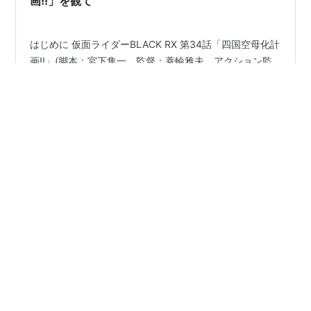
画!!」を観て
はじめに 仮面ライダーBLACK RX 第34話「四国空母化計
画!!」(脚本：宮下隼一、監督：蓑輪雅夫、アクション監
督：金田治と村上潤 (C) 東映)を観て思ったことを書きま
しょう。既に色々遊び始めていますが、澄川真琴さんと
の約束を守るためです。 hirofumitouhei.hatenablog.com
昨日は話の内容に少しだけ触れて遊びも入れたのです
#
仮面ライダーBLACK RX
#
大葉健二
が、それでもいつもよりシェアされる数が増えて面白か
#
ダスマダー大佐
#
ガデゾーン
#
高橋利道
#
屋島
ったのですが、想定外に私にとっては恐ろしいサイトを
#
高松
#
琴平山
紹介していたことにも気づき、しまったなあとも思って
いるところです。まあドラマに興味を持つのは私もわか
りますから仕方がないですね。 大葉健二 南光…
•
ひろくんの雑記録
3年前
仮面ライダーBLACK RX 第29話「水のない世界」
を観て
はじめに 仮面ライダーBLACK RX 第29話「水のない世