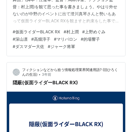
督：村上潤)を観て思った事を書きましょう。やはり外せ
ないのが中野のイベントに出て澄川真琴さんと勢いもあ
って仮面ライダーBLACK RXを観ますと約束をした事で
す。その証として全く観ていないと言い切れるし、少し
#
仮面ライダーBLACK RX
#
村上潤
#
上野めぐみ
だけ観たとも言い切れる、仮面ライダーBLACK RXを選
#
深山凛
#
高畑淳子
#
マリバロン
#
的場響子
んでサインしていただきました。おや、また書いている
#
ダスマダー大佐
#
ジャーク将軍
ことが違いますねえ。 hirofumitouhei.hatenablog.com
お話を観て色々と思ったこと 私、この話を観る前に色々
と期待してしまったんです。一番大きいのが…
フィクションなどから拾う情報処理業界関連用語? (旧ひろく
•
んの生活)
3年前
隠蔽(仮面ライダーBLACK RX)