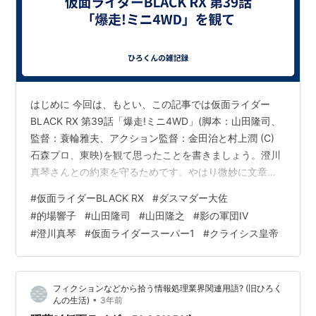
はじめに 今回は、もとい、この記事では仮面ライダー
BLACK RX 第39話「爆走!ミニ4WD」(脚本：山田隆司、
監督：蓑輪雅夫、アクション監督：金田治と村上潤 (C)
石森プロ、東映)を観て思ったことを書きましょう。澄川
真琴さんとの約束を守るためです。やはり微妙に文章が
変わりますね。 hirofumitouhei.hatenablog.com この話
#
仮面ライダーBLACK RX
#
ダスマダー大佐
の感想 この話、オープニングを見て、「あれ、金田治さ
#
的場響子
#
山田隆司
#
山田隆之
#
影の軍団IV
んがまたアクション監督にクレジットされていますよ」
#
澄川真琴
#
仮面ライダースーパー1
#
クライシス皇帝
と思ったので、前回の記事と前々回の記事で書いたこと
が微妙に間違っていたことにも気がついたのですが、こ
うなった理由については本当に、それ以上の事は…
フィクションなどから拾う情報処理業界関連用語? (旧ひろく
•
んの生活)
3年前