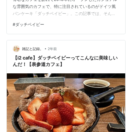
な雰囲気のカフェで、特に注目されているのがドイツ風
パンケーキ「ダッチベイビー」。この記事では、そんな
魅力的な料理を味わいながら、カフェの雰囲気や店主の
#
ダッチベイビー
素敵なストーリーを紹介していきます。全てを美味しく
感じさせてくれる「ダッチベイビー」テレビ番組の中
で、スギちゃんが試食したローストビーフサラダダッチ
•
ベイビーは、ただ美味しいだけではなく、心まで満たし
雑記と記録。
2年前
てくれるような味わいだったそうです。料理の美味しさ
【i2 cafe】ダッチベイビーってこんなに美味しい
だけでなく、その瞬間を特別なものにして…
んだ！【表参道カフェ】