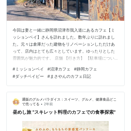
今回は妻と一緒に静岡県沼津市我入道にあるカフェ【ミ
ッションベイ】さんを訪れました。数年ぶりに訪れまし
た。元々は倉庫だった建物をリノベーションしただけあ
って、店内はとても広々としています。ゆったりとした
雰囲気が魅力的です。 店舗 【行き方】 【駐車場につい
て】 【外観】 【内装】 【メニュー】 【頼んだメニュ
#
ミッションベイ
#
沼津カフェ
#
静岡カフェ
ー】 【おわりに】 【基本情報】 【行き方】 ・バス：沼
#
ダッチベイビー
#
まさやんのカフェ日記
津駅4番のりばから東海バスに乗り、「秋葉町」バス停下
車、徒歩5分。・車：沼津駅から約12分。 【駐車場につ
いて】 駐車場 広々していて10台以上、停めることができ
通販のグルメパラダイス：スイーツ、グルメ、健康食品どこ
ます。 【外観】 扉は年期を感じさせますね。 外観はま
•
で売ってる
2年前
さに倉庫で、住宅街の…
昼めし旅 "スキレット料理のカフェでの食事探索"