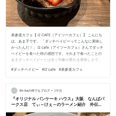
表参道カフェ【 i2 CAFE（アイツーカフェ）】 こんにち
は、あま子です。 「ダッチベイビーってこんなに美味し
かったんだ！」 i2 cafe（アイツーカフェ）さんでダッチ
ベイビーを食べた時の感想です。それまで食べたことの
あるダッチベイビーとは全く印象が変わる美味しさでし
た。 i2 cafeさんのダッチベイビー この記事は今までi2
#
ダッチベイビー
#
i2 cafe
#
表参道カフェ
cafeさんで食べたダッチベイビーのメニューをまとめま
した。i2 cafeさんやダッチベイビーが気になる方の参考
になれば嬉しいです。 表参道カフェ【 i2 CAFE（アイツ
•
ーカフェ）】 ダッチベイビーとは 花とグリーンに囲まれ
thi-keの何でもブログ
3年前
たカフェ i2 cafeさんのメニュー…
『オリジナル パンケーキ ハウス』大阪 なんばパ
ークス店 てぃ～けぇ～のラーメン紹介 外伝＃⃣
１８