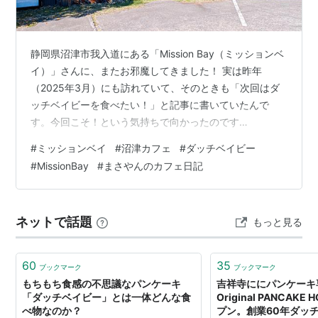
静岡県沼津市我入道にある「Mission Bay（ミッションベ
イ）」さんに、またお邪魔してきました！ 実は昨年
（2025年3月）にも訪れていて、そのときも「次回はダ
ッチベイビーを食べたい！」と記事に書いていたんで
す。今回こそ！という気持ちで向かったのです
が・・・。 錆び加工のスライドドアが目印のインパクト
#
ミッションベイ
#
沼津カフェ
#
ダッチベイビー
抜群な入口 前回の記事はこちら👇
#
MissionBay
#
まさやんのカフェ日記
cafe.masayan312.com ミッションベイさんってどんな
お店？ 久々の再訪！店内の雰囲気は相変わらず最高でし
た 今回も頼めなかった……ダッチベイビーの魅力 今回食
ネットで話題
もっと見る
べたもの①：自家製ぷりん（500円） 今回食べたもの
②：バナナブリュレパフェ（830円…
60
35
ブックマーク
ブックマーク
もちもち食感の不思議なパンケーキ
吉祥寺ににパンケーキ
「ダッチベイビー」とは一体どんな食
Original PANCAK
べ物なのか？
プン。創業60年ダッ