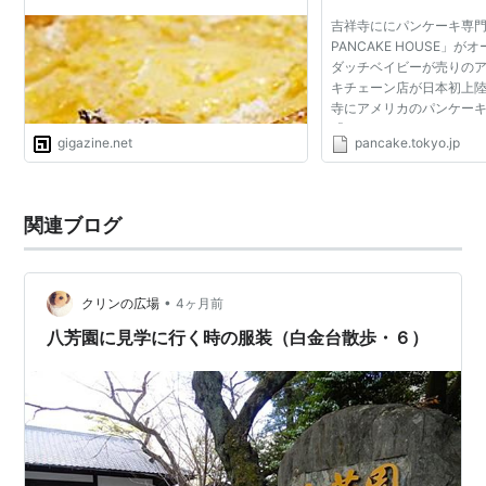
のアメリカのパンケー
吉祥寺ににパンケーキ専門店「T
日本初上陸 - 東京パ
PANCAKE HOUSE」が
ダッチベイビーが売りの
キチェーン店が日本初上陸 Tw
寺にアメリカのパンケー
「THE Original PANCA
gigazine.net
pancake.tokyo.jp
ジナル パンケーキハウス
レゴン州ポートランド発...
関連ブログ
•
クリンの広場
4ヶ月前
八芳園に見学に行く時の服装（白金台散歩・６）