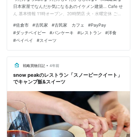
日本家屋でなんだか気になるあのイケメン建築… Cafe せ
ん 基本情報 11時オープン、20時閉店 火・水曜定休 ご予
約はお電話で受け付けております。 駐車場4台のため、
#
佐倉市
#
古民家
#
古民家 カフェ
#
PayPay
乗り合わせでのご来店をお願いいたします。 ※公式イン
#
ダッチベイビー
#
パンケーキ
#
レストラン
#
洋食
スタグラムより引用 京成線の京成臼井駅と京成佐倉駅の
#
ペイペイ
#
スイーツ
中間あたりで、徒歩だとどちらからも30分程のアクセス
のためちょっと厳しいかも。 幻の江原台駅があれば…
ッ！開業はやくしろー 駐車場も296号で車通りも多いの
で駐車も一苦…
•
戦略買物日記
4年前
snow peakのレストラン「スノーピークイート」
でキャンプ飯&スイーツ