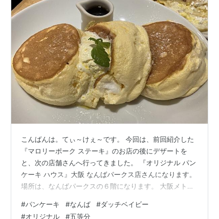
こんばんは。てぃ～けぇ～です。 今回は、前回紹介した
『マロリーポーク ステーキ』のお店の後にデザートを
と、次の店舗さんへ行ってきました。 『オリジナル パン
ケーキ ハウス』大阪 なんばパークス店さんになります。
場所は、なんばパークスの６階になります。 大阪メトロ
より南海の「難波駅」の方が近いですね。 車で行く場合
#
パンケーキ
#
なんば
#
ダッチベイビー
は、少し歩かないといけないですが、いつも僕たちが利
#
オリジナル
#
五等分