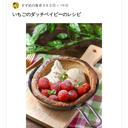
木🌳 さらに、くはらふさのすけ（実業家・久原房之助）
•
すずめの食卓３６５日
1年前
による 外国人ＶＩＰ接待のた…
いちごのダッチベイビーのレシピ