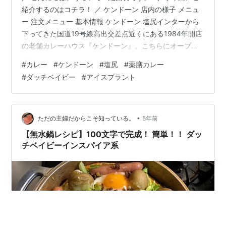
紹介するのはコチラ！ ／ ケンドーン 店内の様子 メニュ
ー 注文メニュー 基本情報 ケンドーン 塩尻インターから
下ってきた国道19号線高出交差点近くにある1984年開店
の老舗カレーハウス『ケンドーン』。こちらにオープン
する前は下諏訪町で8年間営業されていたそうです。茶色
#
カレー
#
ケンドーン
#
塩尻
#
薬膳カレー
の建物が目印で、お客さんとの会話好きなマスターと穏
#
ダッチベイビー
#
アイスプラント
やかな奥さんで切り盛りしているアットホームなカレー
屋さんです。マスターの実家はお寿司屋さんで、本人も
寿司職人になったのですが、すし酢が嫌いで辞めたそう
です（笑）▶周辺にあるオススメのお寿司屋さん 海幸の
•
ただの主婦だからこそ知っている。
5年前
宴｜呉竹鮨 自慢のカレ…
【無水鍋レシピ】100文字で完成！ 簡単！！ ダッ
チベイビーインスパイア系