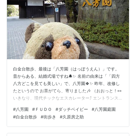
白金台散歩、最後は「八芳園（はっぽうえん）」です。
昔からある、結婚式場ですね🔔✨ 名前の由来は「「四方
八方どこを見ても美しい」で、八芳園🍀✨ 昨年、改修し
たというので お茶がてら、寄りました🎶 （おおっと！👀
いきなり、現代チックなエスカレーター⤴ エントランス
が、大きな空間のあるラグジュアリー外装に変わってい
#
八芳園
#
ＦＵＤＯ
#
ダッチベイビー
#
八芳園庭園
ます♳） でも、八芳園といえば、すばらしいのはお庭な
#
白金台散歩
#
街歩き
#
久原房之助
ので、 お茶する前に、日本庭園を見ていきます。 こちら
は、以前と変わらず、やはりすばらしく・・ それこそ、
大久保彦左衛門の屋敷だったころからありそうな大きな