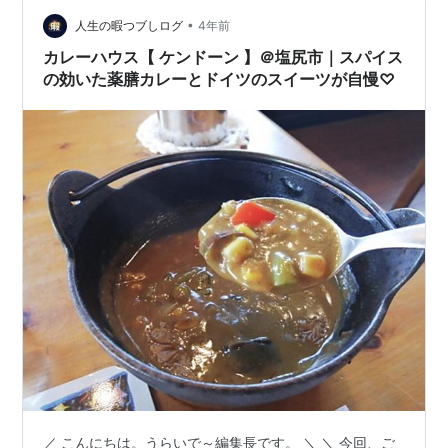
•
人生の暇つブしログ
4年前
カレーハウス【 ケンドーン 】＠塩尻市｜スパイス
の効いた薬膳カレーとドイツのスイーツが自慢♡
／ こんにちは。うらいで～編集長です。 ＼ ＼ 今回、ご