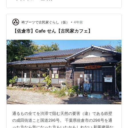
用している日本橋の所のコインパーキングを紹介したい
と思います。 （『マロリーポーク ステーキ』大阪難波店
さんの時に紹介したコインパーキングと同じになりま
す） 『オリジナル パンケーキ ハウス』大阪 なんばパー
•
袴ブーツで古民家ぐらし（仮）
4年前
クス店 住所：大阪府大阪市…
【佐倉市】Cafe せん【古民家カフェ】
通るもの全てを渋滞で阻む天然の要害（違）である鉄壁
の成田街道こと国道296号。 千葉県佐倉市の296号を通
った方なら気になった方もいたかもしれない 和風建築な