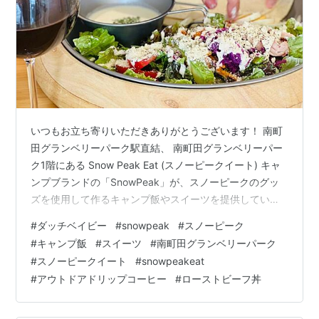
いつもお立ち寄りいただきありがとうございます！ 南町
田グランベリーパーク駅直結、 南町田グランベリーパー
ク1階にある Snow Peak Eat (スノーピークイート) キャ
ンプブランドの「SnowPeak」が、スノーピークのグッ
ズを使用して作るキャンプ飯やスイーツを提供している
レストラン。 キャンプグッズのショップに併設されてい
#
ダッチベイビー
#
snowpeak
#
スノーピーク
ます。 オーダーしたアウトドアドリップコーヒー(528
#
キャンプ飯
#
スイーツ
#
南町田グランベリーパーク
円)は店内にあるコーヒーグッズを使用して、セルフでド
#
スノーピークイート
#
snowpeakeat
リップコーヒーを入れられるようになっています。 ちょ
#
アウトドアドリップコーヒー
#
ローストビーフ丼
っとしたアウトドア体験が出来た気分になります スノー
ピークオリジナルブレンドコーヒー。 お代わり自由 コス
パG…