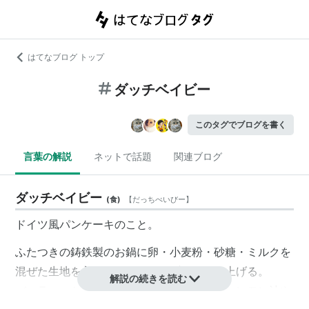
はてなブログ トップ
ダッチベイビー
このタグでブログを書く
言葉の解説
ネットで話題
関連ブログ
ダッチベイビー
(
食
)
【
だっちべいびー
】
ドイツ風パンケーキのこと。
ふたつきの鋳鉄製のお鍋に卵・小麦粉・砂糖・ミルクを
混ぜた生地を入れ、ダッチオーブンで焼き上げる。
解説の続きを読む
バニラエッセンスやシナモンで味付けされ、レモン汁や