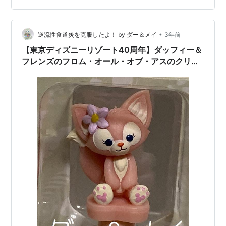
いましたが、後々欲しくなっても手に入れられず、貴重
品になることも多いので悩んでる方はお早めに💨 レスト
ランは特にスタンバイパスもなく、入りたい時には入れ
•
逆流性食道炎を克服したよ！ by ダー＆メイ
3年前
るスタンバイになってました…
【東京ディズニーリゾート40周年】ダッフィー＆
フレンズのフロム・オール・オブ・アスのクリア
ファイル、メモ帳、バスタオルなど買いました！