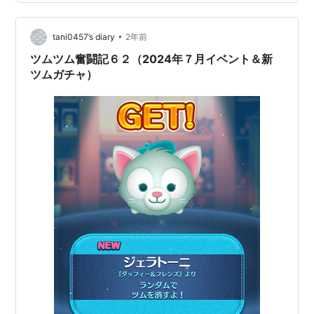
スペシャルグッズ情報 限定フード＆ドリンク ダッフィー
＆フレンズとは イベント概要と期間 ■ イベント基本情報
イベント名：ダッ…
•
tani0457’s diary
2年前
ツムツム奮闘記６２（2024年７月イベント＆新
ツムガチャ）