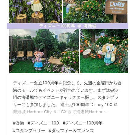
ディズニー創立100周年を記念して、先週の金曜日から香
港のモールでもイベントが行われています。まずは尖沙
咀の海港城でディズニーキャラクター探し。スタンプラ
リーにも参加しました。 迪士尼100周年 Disney 100 ＠
海港城 Harbour City ＆ LCX さて海港城Harbour
City（ハーバーシティ）のイベントの様子とスタンプラ
#
香港
#
ディズニー100
#
ディズニー100周年
リー後半です。後半は主に、海運大廈Ocean
#
スタンプラリー
#
ダッフィー＆フレンズ
Terminal（オーシャンターミナル）内を歩きました。ダ