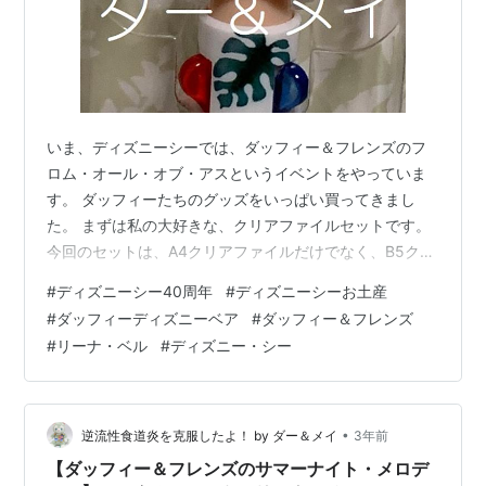
いま、ディズニーシーでは、ダッフィー＆フレンズのフ
ロム・オール・オブ・アスというイベントをやっていま
す。 ダッフィーたちのグッズをいっぱい買ってきまし
た。 まずは私の大好きな、クリアファイルセットです。
今回のセットは、A4クリアファイルだけでなく、B5クリ
アフォルダーとチケットケースが付いています。正直、
#
ディズニーシー40周年
#
ディズニーシーお土産
クリアファイル以外は、あまり使い道がなく嬉しくない
#
ダッフィーディズニーベア
#
ダッフィー＆フレンズ
のですが。 こちらは裏側。クリアフォルダーとチケット
#
リーナ・ベル
#
ディズニー・シー
ケースが見えます。 メモも可愛いです。ダッフィーなど
形取られていて、立てて使えます。 キツネの女の子のリ
ーナ・ベルの３色ペンです。ボールペンではなく、ジェ
ルタイプになります。これも人気です。 …
•
逆流性食道炎を克服したよ！ by ダー＆メイ
3年前
【ダッフィー＆フレンズのサマーナイト・メロデ