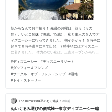
朝からなんて何年振り！ 先週の月曜日、叔母（母の
妹）、いとこ姉妹（18歳、15歳）、私と主人の５人でデ
ィズニーシーに行ってきました。 朝イチから！ ５時半に
起きて６時半過ぎに車で出発、７時半頃にはディズニー
に着きました。 体力のない私は、正直オープンから行く
のは気が重かったのですが…。 と言うか、５時半に起き
#
ディズニーシー
#
ディズニーリゾート
ると言うのは予定で、私は脳が興奮して眠れなかったの
#
ダッフィー＆フレンズ
で徹夜でした。 愛知から来たいとこたちの手前、午後か
#
サークル・オブ・フレンドシップ
#
混雑
らにしようとは言えず頑張りました。 表向きは９時オー
#
トイ・ストーリー
プンでしたが、実際は8:15には開くという情報を得てそ
れに間にあうように行きました。でもすでにすごい数の
お客さん。 荷物チェックをするの…
•
The Remix Bird 羽のある雑談
3年前
ぬいぐるみ選びの儀式🧸〜東京ディズニーシー編