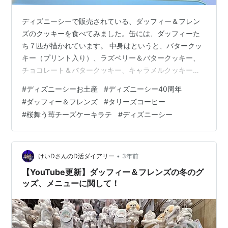
ディズニーシーで販売されている、ダッフィー＆フレン
ズのクッキーを食べてみました。缶には、ダッフィーた
ち７匹が描かれています。 中身はというと、バタークッ
キー（プリント入り）、ラズベリー＆バタークッキー、
チョコレート＆バタークッキー、キャラメルクッキー、
グリーンアップルクッキー、クランベリークッキー、ナ
#
ディズニーシーお土産
#
ディズニーシー40周年
ッツマカロンが入っています。これでは中がよくわから
#
ダッフィー＆フレンズ
#
タリーズコーヒー
ないので、 お皿にのせてみたところ、ちゃんと７匹分入
#
桜舞う苺チーズケーキラテ
#
ディズニーシー
っていました。コーヒータイムに、楽しみながら食べま
した。 タリーズコーヒーに入ってみました。現在、トム
＆ジェリーとコラボのドリンクが発売されていて、桜舞
う苺チーズケーキラテを飲んできました。カフェ…
•
けいDさんのD活ダイアリー
3年前
【YouTube更新】ダッフィー＆フレンズの冬のグ
ッズ、メニューに関して！