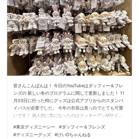
皆さんこんばんは！ 今日のYouTubeはダッフィー＆フレ
ンズの 新しい冬のプログラムに関して更新しました！ 11
月03日に行った時にグッズは公式アプリからのスタンバ
イパスが必要でした。 今年の衣装は真っ白でとても可愛
いです！ 個人的に気になったのはクッキーアンMサイ
ズ！ なんだかんだで東京ディズニーリゾートでクッキー
#
東京ディズニーシー
#
ダッフィー＆フレンズ
アンのMサイズは初登場ですね！✨ 過去にもダッフィー
#
ディズニーグッズ
#
けいDちゃんねる
＆フレンズのMサイズのクリスマスはたくさん販売して