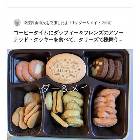
＆フレンズを発見～香港ディズニーランド・リゾートと
のコラボイベントで、Duffy and Friends: Sweet
Together（ダッフィー＆フレンズ「スイート・トゥゲダ
•
ー」）というイベントだそうです。 Duffy and Frie…
逆流性食道炎を克服したよ！ by ダー＆メイ
2年前
コーヒータイムにダッフィー＆フレンズのアソー
テッド・クッキーを食べて、タリーズで桜舞う苺
チーズケーキラテを飲みました。