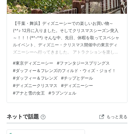
【千葉・舞浜】ディズニーシーでの楽しいお買い物～
(^^♪ 12月に入りました。そしてクリスマスシーズン突入
～！！！(*^-^*) そんな中、先日、休暇を取ってスペシャ
ルイベント、ディズニー・クリスマス開催中の東京ディ
ズニーシーへ行ってきました。 アトラクションを楽しん
だり、食べ歩きしたり、クリスマスの雰囲気を楽しんだ
#
東京ディズニーシー
#
ファンタジースプリングス
り、そしてやっぱりお買い物も楽しいですよね(*^-^*) 夕
#
ダッフィー＆フレンズのフィルド・ウィズ・ジョイ！
方から混みあうのでは？？と、途中でちょろちょろ買い
#
ダッフィー＆フレンズ
#
チップとデール
物をしていました(*^-^*) そんなに時間も割けないです
#
ディズニークリスマス
#
ディズニーシー
が、見ているだけでも楽しいですよね。ほんとに少しし
#
アナと雪の女王
#
ラプンツェル
か買い物していないですが、今回購入した物をご紹介し
ます～(*^-…
ネットで話題
もっと見る