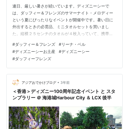
連日、厳しい暑さが続いています。ディズニーシーで
は、ダッフィー＆フレンズのサマーナイト・メロディー
という夏にぴったりなイベントが開催中です。暑い日に
外出するときの必需品、ミニタオルセットを買いまし
た。縦横２５センチのタオルが４枚入っていて、携帯す
るのにちょうど良いサイズになっています。 ついでに、
#
ダッフィー＆フレンズ
#
リーナ・ベル
キツネの女の子のキャラクター、リーナ・ベルのぬいぐ
#
ディズニーシーお土産
#
ディズニーシー
るみバッジを買いました。小さいながら良くできてい
#
ダッフィーフレンズ
て、夏らしい服を着ています。キツネなので、尻尾が大
きくてフワフワしています。
•
アジアおでかけブログ
3年前
＜香港＞ディズニー100周年記念イベント と スタ
ンプラリー ＠ 海港城Harbour City ＆ LCX 後半