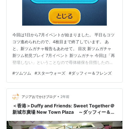
今回は1日から7月イベントが始まりました。 平日もコツ
コツ進められたので、4枚目まで終了しています。 あ
と、新ツムガチャ報告もあわせて。 目次 新ツムガチャ
新ツム初見プレイ 7月イベント 新ツムガチャ 今回は「再
登場しない」ということなので母体確保を目指したので
すが。。。 ・ダッフィー：30回目ゲットで最終的に２体
#
ツムツム
#
スターウォーズ
#
ダッフィー＆フレンズ
・ジェラトーニ：10回目ゲットで最終的に4体 ・クッキ
ーアン：ゲットできず。。。 コインが底をついたわけで
はないですが、50回ガチャも引いてしまった後悔も あ
•
り、一旦終了しました。第２弾や最終確率アップ時に再
アジアおでかけブログ
2年前
チャレンジですかね〜 ゲット順に「ジェラトーニ」と
＜香港＞Duffy and Friends: Sweet Together＠
「ダッフィー」です。 …
新城市廣場 New Town Plaza ～ダッフィー＆フ
レンズとお菓子の家～