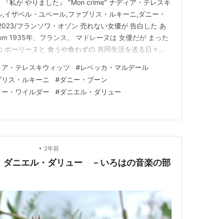
私が やりました』 "Mon crime" ナディア・テレスキ
ル,イザベル・ユペール,ファブリス・ルキーニ,ダニー・
023/フランソワ・オゾン 売れない女優が 告白した あ
.com 1935年、フランス。 マドレーヌは 女優だが まった
 ポーリーヌと 食うや食わずの 共同生活を送る日々
企業の御曹司だけれど 仕事もせずフラフラ。 それどころ
ィア・テレスキウィッツ
#
レベッカ・マルデール
にすむ方法がある！と 富豪の娘との 持参金目…
ブリス・ルキーニ
#
ダニー・ブーン
リー・ワイルダー
#
ダニエル・ダリュー
•
 自然 －
2年前
、ダニエル・ダリュー －いろはの音楽の部