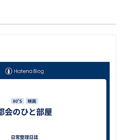
ブーリバ
」
巴里の評判娘
」
」
たち
」
ール賞助演女優賞ノミネート