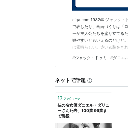
eiga.com 1982年 ジ
で表したり、画面づくりは「
ーが主人公たちを盛り立てる
観やすいともいえるのだけど。
は素晴らしい。赤い衣装をきれ
が歌っているのは珍しく感じた
#
ジャック・ドゥミ
#
ダニエ
いけどストーリーを楽しめきれ
ていたけれどあちらもジャック
ネットで話題
10
ブックマーク
仏の名女優ダニエル・ダリュ
ーさん死去、100歳 99歳ま
で現役