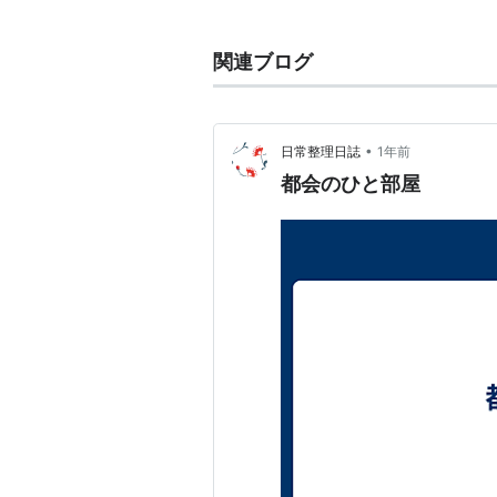
主な出演作
関連ブログ
1935年「
旅順港
」
1936年「
うたかたの恋
」「
隊長
1938年「
暁に帰る
」「
背信
」「
•
日常整理日誌
1年前
1948年「
ルイ・ブラス
」
都会のひと部屋
1950年「
輪舞
」
1952年「
五本の指
」
1953年「
たそがれの女心
」
1954年「
赤と黒
」
1955年「
ナポレオン
」
1955年「
チャタレイ夫人の恋人
1967年「
ロシュフォールの恋人
2002年「
8人の女たち
」*セザ