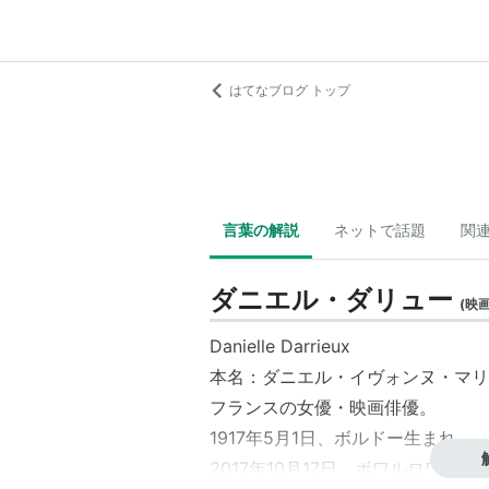
はてなブログ トップ
言葉の解説
ネットで話題
関
ダニエル・ダリュー
(
映
Danielle Darrieux
本名：
ダニエル・イヴォンヌ・マリ
フランス
の
女優
・
映画俳優
。
1917年5月1日、
ボルドー
生まれ。
2017年10月17日、ボワルロワで死