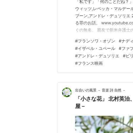
「私です」「何のことだね？」 『
ウィッツ,レベッカ・マルデー
ブーン,アンドレ・デュソリエ 2
る罪のお話。 www.youtube
くの無名。 親友で新米弁護士の
だ。 マドレーヌの恋人は 大
#
フランソワ・オゾン
#
ナデ
か 働かずしてふたりが 離れず
#
イザベル・ユペール
#
ファ
#
アンドレ・デュソリエ
#
ビ
#
フランス映画
出合いの風景 － 音楽 詩
「小さな花」 北村英治
屋－