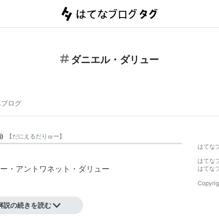
ダニエル・ダリュー
連ブログ
画
)
【
だにえるだりゅー
】
はてな
はてな
ー・アントワネット・ダリュー
はてな
Copyrig
解説の続きを読む
去。