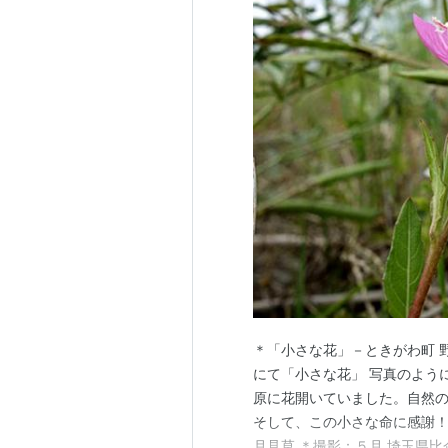
＊「小さな花」－ときがわ町 
にて「小さな花」 写真のよう
原に花開いていました。自然
そして、この小さな命に感謝！
月見草 ＊撮影：５月 埼玉県