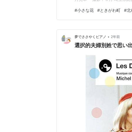
きです。その素朴な美しさに魅
#
小さな花
#
ときがわ町
#
北
な花」北村英治 ★「いろはの
作った部屋です。 ハルジオン 
•
夢でささやくピアノ
2年前
選択的夫婦別姓で思い