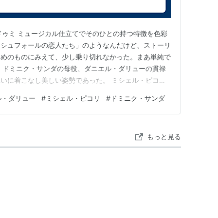
ャック・ドゥミ ミュージカル仕立てでそのひとの持つ特徴を色彩
ロシュフォールの恋人たち」のようなんだけど、ストーリ
ためのものにみえて、少し乗り切れなかった。まあ単純で
 ドミニク・サンダの母役、ダニエル・ダリューの貫禄
いに着こなし美しい姿勢であった。 ミシェル・ピコリ
。引き立て役だったが。。 豪華キャストで色彩は美し
ル・ダリュー
#
ミシェル・ピコリ
#
ドミニク・サンダ
なかった「想い出のマルセイユ」*1も思い出しながら観
・ドゥミだ…
もっと見る