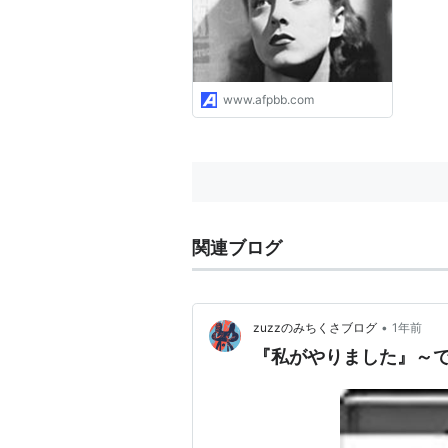
www.afpbb.com
関連ブログ
•
zuzzのみちくさブログ
1年前
『私がやりました』～