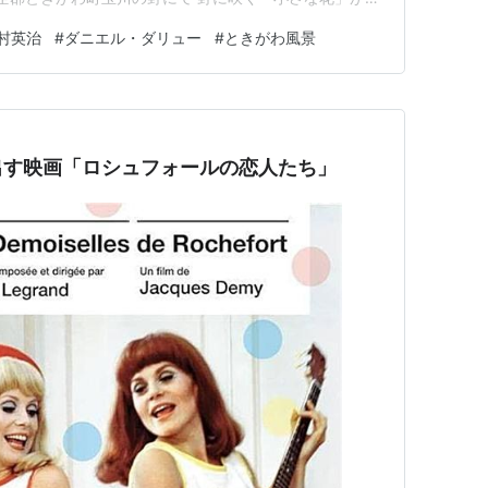
かれます。 そして、「小さな花」という曲も！「小さ
村英治
#
ダニエル・ダリュー
#
ときがわ風景
音楽の部屋」は、わたし自身が好きな音楽を聴くために
＊撮影：５月 …
出す映画「ロシュフォールの恋人たち」