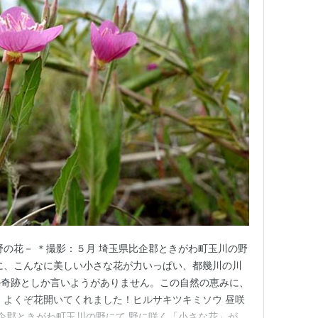
野の花－ ＊撮影：５月 埼玉県比企郡ときがわ町玉川の野
に、こんなに美しい小さな花が力いっぱい、都幾川の川
の奇跡としか言いようがありません。この自然の恵みに、
 よくぞ花開いてくれました！ヒルサキツキミソウ 昼咲
比企郡ときがわ町玉川の野にて 野に咲く「小さな花」が好