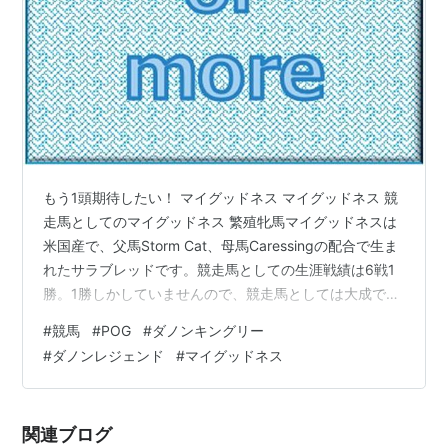
Macho Uno
Holy Bull
Great Above
Minnesota Mac
Ta Wee
Sharon Brown
Al Hattab
Agathea's
Dawn
Primal Force
Blushing
Red God
もう1頭期待したい！ マイグッドネス マイグッドネス 競
Groom
走馬としてのマイグッドネス 繁殖牝馬マイグッドネスは
Runaway Bride
米国産で、父馬Storm Cat、母馬Caressingの配合で生ま
Prime
Mr. Prospector
れたサラブレッドです。競走馬としての生涯戦績は6戦1
Prospect
勝。1勝しかしていませんので、競走馬としては大成でき
Square
ませんでした。 繁殖牝馬マイグッドネスの血統背景 繁殖
Generation
#
競馬
#
POG
#
ダノンキングリー
牝馬マイグッドネスの父馬Storm Catはアメリカ産で、父
#
ダノンレジェンド
#
マイグッドネス
*マイグッドネ
Storm Cat
Storm Bird
Northern
馬Storm Bird、母馬Terlinguaの配合で生まれたサラブレ
ス
Dancer
ッドです。生涯戦績は8戦4勝。主な勝ち鞍は1985年 ヤ
My Goodness
South Ocean
ングアメリカS 【GⅠ】です。GⅠタイトルを獲得して一流
関連ブログ
の競走馬の仲間入りをして…
Terlingua
Secretariat