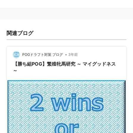
性別
：
牡
毛色
：
黒鹿毛
父
：
Macho Uno（マッチョウノ）
関連ブログ
母
：
My Goodness（マイグッドネス）
母の父
：
Storm Cat（ストームキャット）
•
POGドラフト対策 ブログ
3年前
生産者
：
Colts Neck Stables LLC（アメリカ合衆国）
【勝ち組POG】繁殖牝馬研究 ～ マイグッドネス
馬主
：
ダノックス
～
管理調教師
：
村山明（栗東）
競走成績
：
18戦6勝（2014年12月現在）
主な勝ち鞍
：
2014年カペラステークス（GIII）
備考
：
血統表