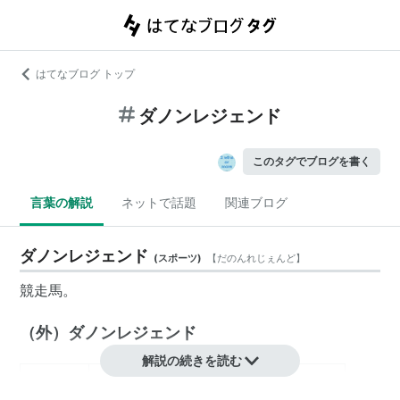
はてなブログ トップ
ダノンレジェンド
このタグでブログを書く
言葉の解説
ネットで話題
関連ブログ
ダノンレジェンド
(
スポーツ
)
【
だのんれじぇんど
】
競走馬。
（外）ダノンレジェンド
解説の続きを読む
生年月日
：
2010年2月24日