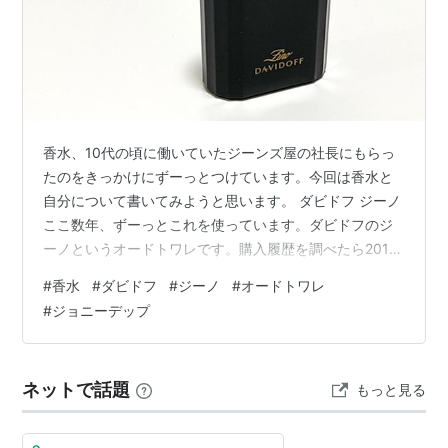
香水、10代の頃に働いていたジーンズ屋の社長にもらっ
たのをきっかけにずーっとつけています。今回は香水と
自分について書いてみようと思います。 ダビドフ ジーノ
ここ数年、ずーっとこれを使っています。ダビドフのジ
ーノというオードトワレです。購入履歴を調べたら2013
年から、けっこう長く愛用していますね。 香水と自分と
#
香水
#
ダビドフ
#
ジーノ
#
オードトワレ
ジーノの前はずーっとピンクドラゴン(クリームソーダ)の
#
ジョニーデップ
コロンとムスクを使い分けてましたが、まずムスクが生
産終了になり、コロンもわりと前に生産終了になっちゃ
いました。香りもそうですが、スカルのボトルがカッコ
ネットで話題
もっと見る
良くて、空ボトルも捨てずに飾ってあります。 これがな
くなってから『何かロックな香…