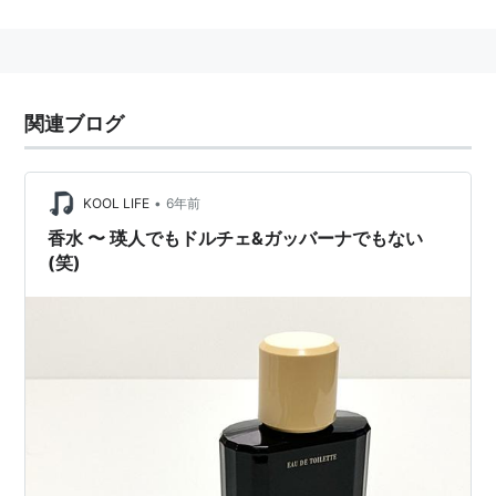
スイス製の高級ブランド銘柄である。
関連ブログ
•
KOOL LIFE
6年前
香水 〜 瑛人でもドルチェ&ガッバーナでもない
(笑)