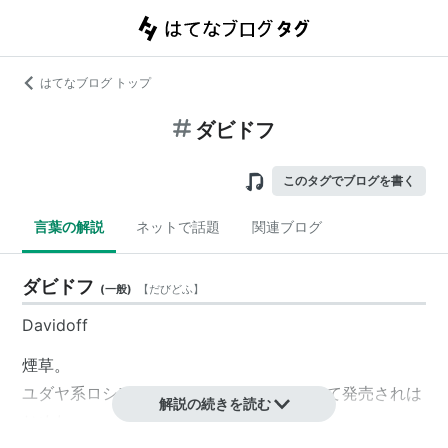
はてなブログ トップ
ダビドフ
このタグでブログを書く
言葉の解説
ネットで話題
関連ブログ
ダビドフ
(
一般
)
【
だびどふ
】
Davidoff
煙草。
ユダヤ系ロシア人のジノ・ダビドフによって発売されは
解説の続きを読む
じめた、