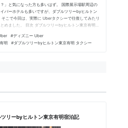
？」と気になった方も多いはず。 国際展示場駅周辺の
イバーホテルも多いですが、ダブルツリーbyヒルトン
そこで今回は、実際に Uberタクシーで往復してみたリ
とめました。 目次 ダブルツリーbyヒルトン東京有明
ズニーシーへのアクセス方法 Uberタクシー（行き）：
Uber
#
ディズニー Uber
ー（帰り）：所要時間と料金 タクシー移動はアリ？実際に
京有明
#
ダブルツリーbyヒルトン東京有明 タクシー
め：国際展…
ツリーbyヒルトン東京有明宿泊記