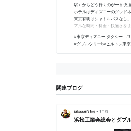
駅）からどう行くのが一番快適
ホテルはディズニーのグッドネ
東京有明はシャトルバスなし。 
アルな時間・料金・快適さをま
（国際展示場駅）から東京ディ
#
東京ディズニー タクシー
#
所要時間と料金 Uberタクシ
#
ダブルツリーbyヒルトン東
使って分かったメリット まと
関連ブログ
•
jubaaan’s log
1年前
浜松工業会総会とダブル