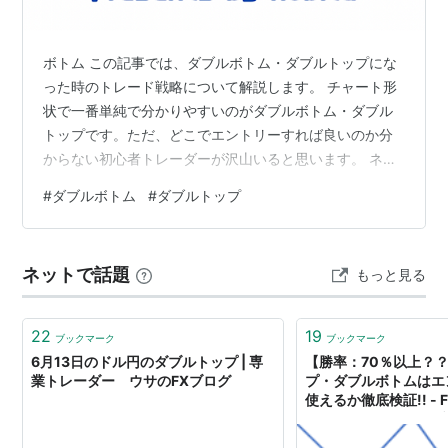
ボトム この記事では、ダブルボトム・ダブルトップにな
った時のトレード戦略について解説します。 チャート形
状で一番単純で分かりやすいのがダブルボトム・ダブル
トップです。ただ、どこでエントリーすれば良いのか分
からない初心者トレーダーが沢山いると思います。 ネッ
ト上では、前回の安値・高値と同じラインに到達して反
#
ダブルボトム
#
ダブルトップ
発したらショート・ロングするなどと書いてるかと思い
ますが、この記事では、本来のダブルボトム・ダブルト
ップ形状でのエントリーの仕方を紹介します。 正直、こ
ネットで話題
もっと見る
の2つだけでもFXは勝てますし、この形状以外は覚えなく
ても良いと思うので、是非参考にしてみてくださいね。
それでは、始めていきます。 ダブルト…
22
19
ブックマーク
ブックマーク
6月13日のドル円のダブルトップ | 専
【勝率：70％以上？
業トレーダー ウサのFXブログ
プ・ダブルボトムはエ
使えるか徹底検証!! -
録を公開・分析するブ