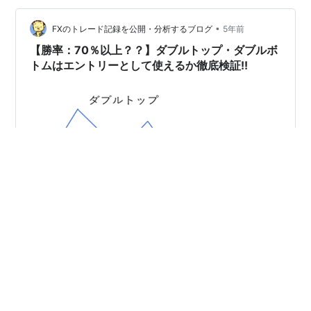
まうことで、証拠金の大部分を失ってしまい、相場を退
•
場した経験があるなど、利益確定・損失確定のタイミン
FXのトレード記録を公開・分析するブログ
5年前
グミスにより、取引が上手くいかないことが多いのでは
【勝率：70％以上？？】ダブルトップ・ダブルボ
ないでしょうか？ 相場の格言で「利…
トムはエントリーとして使えるか徹底検証!!
ダブルトップ・ダブルボトムとは？ 株取引・為替取引・
仮想通貨取引をしている人には、お馴染みで世界でも多
数のトレーダーが活用しているのが、このダブルトッ
プ・ダブルボトムでの取引ではないかと考えています。
ダブルトップとは相場の上昇時に見られる現象で、高値