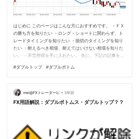
はじめに このページはこんな方におすすめです。 ・ＦＸ
の勝ち方を知りたい ・ロング・ショートに関わらず、ト
レードタイミングを知りたい ・損切のタイミングを知り
たい ・耐えるべき相場、耐えてはいけない相場を知りた
い。 ・不労所得を手に入れたい。 先に、下記の記事を読
んでいただくとより分かりやすい内容となっています。
#
ダブルトップ
#
ダブルボトム
FXで月利147％を達成した取引履歴（10.23-10.29）
2020.10.23取引 10月23日の取引ではドルは105円付近ま
での上昇を見せましたが、15分足の高値圏でトリプルト
•
ップの形が見え、週末であること、104.5付近まで下落す
mei@FXトレーダー💹
5年前
る可能性があると考えた為、前日より持ち越して…
FX用語解説：ダブルボトムス・ダブルトップ？？