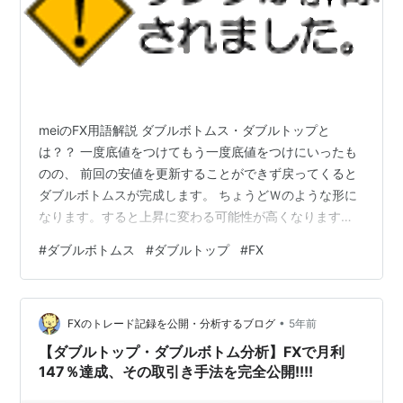
meiのFX用語解説 ダブルボトムス・ダブルトップと
は？？ 一度底値をつけてもう一度底値をつけにいったも
のの、 前回の安値を更新することができず戻ってくると
ダブルボトムスが完成します。 ちょうどＷのような形に
なります。すると上昇に変わる可能性が高くなります。
これはトップでも同じことがあります。これをダブルト
#
ダブルボトムス
#
ダブルトップ
#
FX
ップといいます。 【LINE FX】 初心者におすすめのFX会
社。 口座開設＋１トレードだけで5000円プレゼント受
け取れます。 【DMM FX】 今、日本で最も有名なFX会
•
社。 もちろん大型キャッシュバックも実施中です。
FXのトレード記録を公開・分析するブログ
5年前
【FXTF】 日本最狭のスプレッドを持つ超優良企業です。
【ダブルトップ・ダブルボトム分析】FXで月利
口座開設＋…
147％達成、その取引き手法を完全公開!!!!