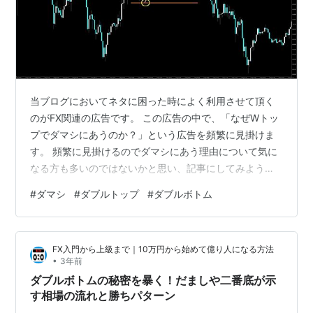
当ブログにおいてネタに困った時によく利用させて頂く
のがFX関連の広告です。 この広告の中で、「なぜWトッ
プでダマシにあうのか？」という広告を頻繁に見掛けま
す。 頻繁に見掛けるのでダマシにあう理由について気に
なる方も多いのではないかと思い、記事にしてみようと
考えた次第です。 ちなみに、私は広告主である維新の介
#
ダマシ
#
ダブルトップ
#
ダブルボトム
さんという方の著作物を読んだことがないので、以下に
書く内容というのは私が一から考えたものとなります。
維新の介さんに対抗するつもりはありませんし、営業妨
FX入門から上級まで｜10万円から始めて億り人になる方法
害をする気もないということを最初に強調しておきま
•
3年前
す。 単にネタに困っているだけなのでwww では、何故
ダブルボトムの秘密を暴く！だましや二番底が示
ダブルトップでダマシにあうのでしょうか…
す相場の流れと勝ちパターン