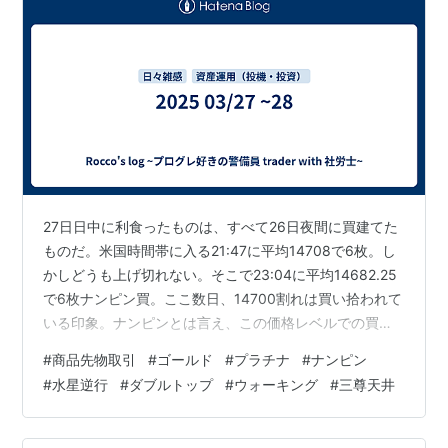
27日日中に利食ったものは、すべて26日夜間に買建てた
ものだ。米国時間帯に入る21:47に平均14708で6枚。し
かしどうも上げ切れない。そこで23:04に平均14682.25
で6枚ナンピン買。ここ数日、14700割れは買い拾われて
いる印象。ナンピンとは言え、この価格レベルでの買に
は安心感があった。しかし上昇力も弱く、14736の指値
#
商品先物取引
#
ゴールド
#
プラチナ
#
ナンピン
には遠く及ばず引けた。 27日は早起きしたものの、寝転
#
水星逆行
#
ダブルトップ
#
ウォーキング
#
三尊天井
がってスマホを見ていたらまた寝ちゃったよ。起きた時
には10時を過ぎていた。金ミニの5分足チャートを見た
ら、ミニダブルトップを形成して下降に入っていた。こ