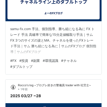
samu-fx.com 手法、個別指導、勝ち組になる為に FX ト
レード 手法 高確率で簡単な15分足値幅取り手法｜サム
FX 3つのサイズの波とMA、チャネルを使ったFXトレー
ド手法｜サム 勝ち組になる為に | サムのFXブログ 個別指
導 | サムのFXブログ
#
FX
#
投資
#
副業
#
環境認識
#
チャネル
#
ダブルトップ
Rocco's log ~プログレ好きの警備員 trader with 社労士~
•
1年前
2025 03/27 ~28