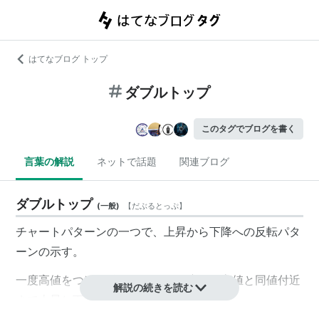
はてなブログ トップ
ダブルトップ
このタグでブログを書く
言葉の解説
ネットで話題
関連ブログ
ダブルトップ
(
一般
)
【
だぶるとっぷ
】
チャートパターンの一つで、上昇から下降への反転パタ
ーンの示す。
一度高値をつけた後に下降し、再度前回高値と同値付近
解説の続きを読む
まで上昇し下降する。