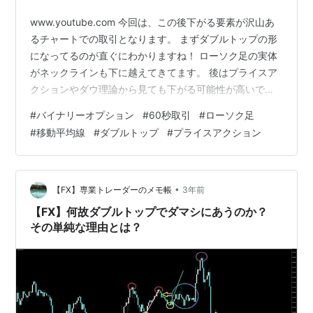
www.youtube.com 今回は、この後下がる要素が沢山あ
るチャートでの取引となります。 まずダブルトップの形
になってるのが直ぐにわかりますね！ ローソク足の実体
がネックラインも下に越えてきてます。 後はプライスア
クションやダウ理論から見ても下がる可能性が高いで
す。 それと移動平均線がクロスしてきて、ローソク足が
#
バイナリーオプション
#
60秒取引
#
ローソク足
移動平均線を2本とも下に越えてきてるのもポイントです
#
移動平均線
#
ダブルトップ
#
プライスアクション
よ！ 後は、瞬間的に下に大きく動いた値動きも勢いが強
いと判断する事が出来ますね！ 知識を付ければ誰でも瞬
間的に判断できるようになりますので、しっかり基本を
学ぶ事が大切ですね！(*^▽^*) ★私の教材はこちら 私の
•
【FX】専業トレーダーのメモ帳
3年前
教材はこちらを…
【FX】何故ダブルトップでダマシにあうのか？
その単純な理由とは？