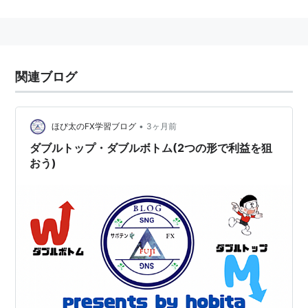
この両方の高値を結んだ線と平行に、この高値ではさま
まれた底値を通るように引いたラインを
ネックラインと呼び、このラインを突破すると下げに転
じたと判断する。
関連ブログ
一般的にネックラインからの下げ幅は、この山と谷の値
幅と同程度とされている。
•
ほび太のFX学習ブログ
3ヶ月前
ダブルトップ・ダブルボトム(2つの形で利益を狙
おう)
関連キーワード
投資
テクニカル分析