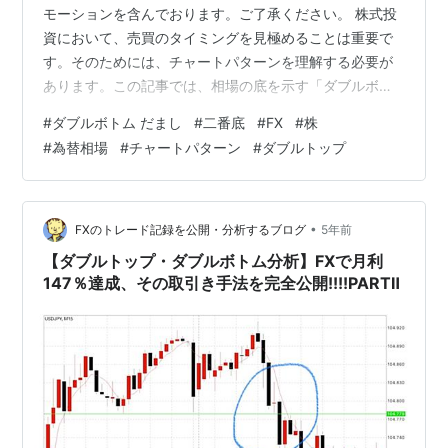
モーションを含んでおります。ご了承ください。 株式投
資において、売買のタイミングを見極めることは重要で
す。そのためには、チャートパターンを理解する必要が
あります。この記事では、相場の底を示す「ダブルボト
ム」というチャートパターンについて詳しく解説しま
#
ダブルボトム だまし
#
二番底
#
FX
#
株
す。ダブルボトムとは、2つの谷が現れる形で、その後は
#
為替相場
#
チャートパターン
#
ダブルトップ
上昇トレンドに入る可能性が高いことを意味します。し
かし、ダブルボトムも騙しや二番底などの注意点があり
ます。そこで、ダブルボトムの見極め方や勝ちパターン
を紹介します。 有料級の無料インジケーター トレンドの
•
FXのトレード記録を公開・分析するブログ
5年前
波に乗る ＃42 無料×リペイント無し 無…
【ダブルトップ・ダブルボトム分析】FXで月利
147％達成、その取引き手法を完全公開!!!!PARTⅡ