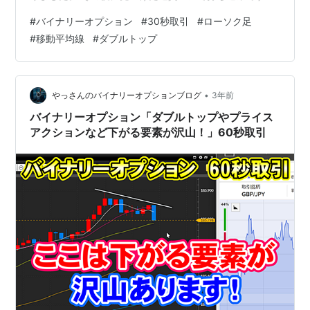
が、移動平均線が全体的に下を向いてるので、狙うとす
#
バイナリーオプション
#
30秒取引
#
ローソク足
ればローエントリーと言う事が分かると思います。 そし
#
移動平均線
#
ダブルトップ
て、よく見ると右肩下がりのダブルトップの様な形にな
ってる事が分かると思います。 この様に小さい形でもダ
ブルトップの考え方を当てはめてチャートを見る事が出
来ますので、覚えておいてください。 一回目の下げ、ネ
•
やっさんのバイナリーオプションブログ
3年前
ックラインと呼ばれてる所を下…
バイナリーオプション「ダブルトップやプライス
アクションなど下がる要素が沢山！」60秒取引