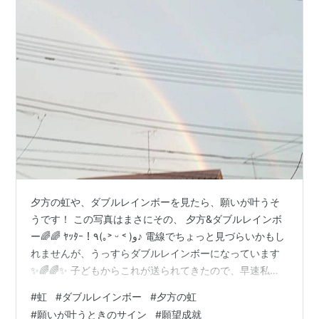
夕方の虹や、ダブルレインボーを見たら、願いが叶うそ
うです！ この写真はまさにその、 夕方&ダブルレインボ
ー🌈🌈 ﾔｯﾀｰ！٩(｡˃ ᵕ ˂ )و♪ 電線でちょっと見づらいかもし
れませんが、うっすらダブルレインボーになっています
✨🌈🌈✨ 子どもからこれが送られてきたので、早速私も
探し、ギリギリ薄っすらと…🌈↓ （あれ？虹の後ろに龍
#
虹
#
ダブルレインボー
#
夕方の虹
雲?このあと雨☔） 画像からでも波動は受け取れますの
#
願いが叶うときのサイン
#
願望成就