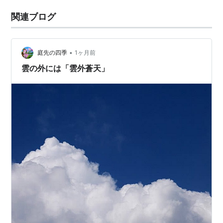
関連ブログ
•
庭先の四季
1ヶ月前
雲の外には「雲外蒼天」