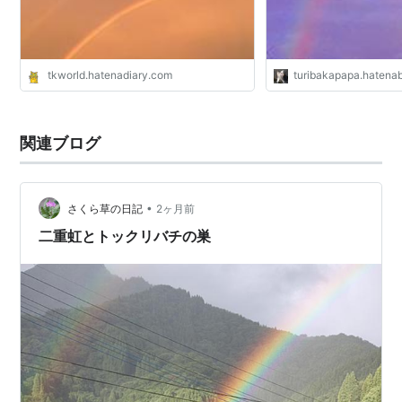
tkworld.hatenadiary.com
turibakapapa.hatena
関連ブログ
•
さくら草の日記
2ヶ月前
二重虹とトックリバチの巣