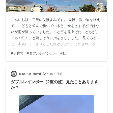
こんにちは、二児の父ぽよみです。 先日、買い物を終え
て、こどもと並んで歩いていると、傘をさすほどではな
いが雨が降っていました。ふと空を見上げたこどもが、
「あ！虹！」と嬉しそうに指をさしました。 見てみる
と、本当にくっきりとした虹がひとつ。そのきれいさに
思わず足を止めて眺めていると、よく見るとその上にも
#
子育て
#
ダブルレインボー
#
虹
う一本、うっすらとした虹がかかっていました。まさか
の ダブルレインボー。 ダブルレインボー 一本目より淡
くて、少し幅が広い二本目。そして何より、色の並びが
•
逆になっているのがダブルレインボーの特徴。こどもに
bike-run-lifeの日記
10ヶ月前
その話をすると、「ほんとだ！色が逆だ！」と楽しそう
ダブルレインボー（2重の虹）見たことあります
に見ていました。 ただの帰り道が、ちょっとし…
か？