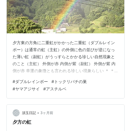
夕方東の方角に二重虹がかかった二重虹（ダブルレイン
ボー）は通常の虹（主虹）の外側に色の並びが逆になっ
た薄い虹（副虹）がうっすらとかかる珍しい自然現象と
のこと（主虹） 外側が赤 内側が紫（副虹） 外側が紫 内
側が赤 幸運の象徴とも言われる珍しい現象らしい ＊ ＊
＊トックリバチの巣ベランダの屋根にトックリバチの巣
#
ダブルレインボー
#
トックリバチの巣
が！ トックリバチは非常に温厚な蜂で刺されることはほ
#
ヤマアジサイ
#
アスチルベ
とんどないとのこと＊ ＊ ＊ 今日の花アスチルベ ヤマア
ジサイ バラ ＊ ＊ ＊台風6号は被害なく通過して梅雨入り
ランキング参加中gooからきました ランキング参加中
【公式】2025年開設ブログ
•
須玉日記
3ヶ月前
夕方の虹