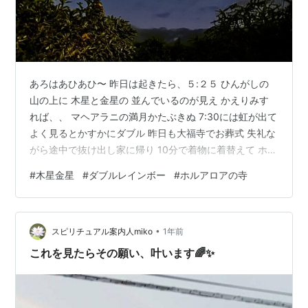
あろはあひあひ〜 昨日は起きたら、５:２５ ひんがしの
山の上に 木星と金星の 並んでいるのが見え かえりみす
れば、、 マヘアラニの満月かたぶきぬ 7:30には虹が出て
よく見るとかすかにダブル 昨日も大福寺でお葬式 失礼な
がら途中で抜け出し家に帰り 10分で着物に着替えて ホル
アロアの盆ダンスに駆けつけました。 坂道の上の小さな
#
木星金星
#
ダブルレインボー
#
ホルアロアの寺
お寺 まず、お盆の護摩に水や野菜入りのお米の お供えを
ふりかけてご挨拶 ホールの無いお寺なので 雨が降ったら
踊る場所がなくなるし 夕方は雨が多いコナのマウカ（山
•
側） でも、テルテル坊主さんが重責をはたしてくれて 雨
スピリチュアル案内人miko
1年前
粒2,3滴を感じただけ 提灯はUCCコーヒーからの寄付で…
これを見たらその願い、叶います🌈✨