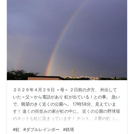
２０２６年４月２９日 ＜母＞ ２日前の夕方、 外出して
いた＜父＞から電話があり 虹が出ている！との事。 急い
で、眺望のきく近くの公園へ。 17時58分、見えていま
す！ 遠くの街並みの家が虹の中に。 近くの公園の野球場
のネットも虹に染まっています！ ナント、２重の虹（ダ
ブルレインボー）！ 望遠で撮ります。 虹の反対側を。
#
虹
#
ダブルレインボー
#
鉄塔
18時11分、送電線の鉄塔を虹の中に入れて。 13分程、楽