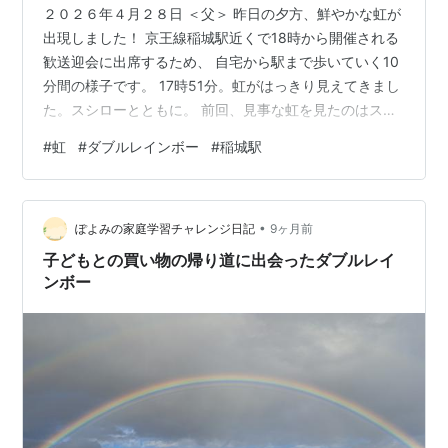
２０２６年４月２８日 ＜父＞ 昨日の夕方、鮮やかな虹が
出現しました！ 京王線稲城駅近くで18時から開催される
歓送迎会に出席するため、 自宅から駅まで歩いていく10
分間の様子です。 17時51分。虹がはっきり見えてきまし
た。スシローとともに。 前回、見事な虹を見たのはスシ
ローの駐車場でした。 17時54分。セブイレブンの駐車場
#
虹
#
ダブルレインボー
#
稲城駅
から。 反対側の虹を撮るため、急いで信号を渡ります。
17時55分。道とん堀の看板とともに拡大撮影。 虹の色が
はっきり見えます。外側が赤、内側が紫です。 17時58
•
分。京王リトナードとダブルレインボー。 18時01分。稲
ぽよみの家庭学習チャレンジ日記
9ヶ月前
城駅前ロータリーに到着。 大きな虹がマンションの上に
子どもとの買い物の帰り道に出会ったダブルレイ
架…
ンボー