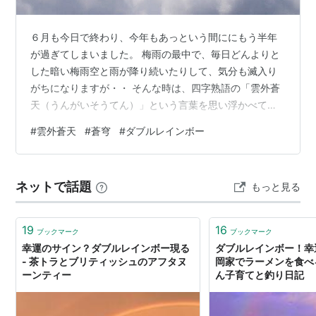
６月も今日で終わり、今年もあっという間ににもう半年
が過ぎてしまいました。 梅雨の最中で、毎日どんよりと
した暗い梅雨空と雨が降り続いたりして、気分も滅入り
がちになりますが・・ そんな時は、四字熟語の「雲外蒼
天（うんがいそうてん）」という言葉を思い浮かべて、
気分転換を図りましょう！。 「雲外蒼天」とは？ 雲は、
#
雲外蒼天
#
蒼穹
#
ダブルレインボー
さまざまな障害や悩みの意。 だが暗雲の上に出れば、蒼
穹（あおぞら）は広くあたたかい。 たとえ今が思うよう
に行かず、人生に暗雲が垂れ込めている様な状況にある
ネットで話題
もっと見る
としても・・ 雲の上には広くあたたかい蒼穹（あおぞ
ら）が広がっている。 困難を乗り越えて克服すれば、快
い青空が望める、だから絶望してはいけ…
19
16
ブックマーク
ブックマーク
幸運のサイン？ダブルレインボー現る
ダブルレインボー！幸
- 茶トラとブリティッシュのアフタヌ
岡家でラーメンを食べる
ーンティー
ん子育てと釣り日記