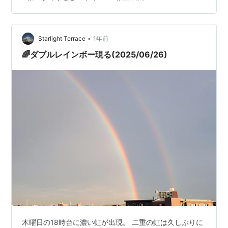
で、こちらに載せてラッキー波動の共有です！ ✨
🌈⸜(*ˊᗜˋ*)⸝🌈✨ 夏至から新月を通過し、夕方のダブルレ
インボー🌈🌈（&龍雲）ときたもんだ✨ こちらを見られた
方、 あなたの願い、叶います‼️ ﾖｼｬ！(๑•̀ - …
•
Starlight Terrace
1年前
🌈ダブルレインボー現る(2025/06/26)
木曜日の18時台に濃い虹が出現。 二重の虹は久しぶりに