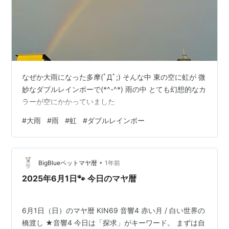
なぜか大雨になった多摩(ﾟДﾟ;) そんな中 東の空に虹が 微
妙なダブルレインボーで(*^-^*) 雨の中 とても幻想的なカ
ラーが空にかかっていました
#
大雨
#
雨
#
虹
#
ダブルレインボー
•
BigBlueペットマヤ暦
1年前
2025年6月1日🐾 今日のマヤ暦