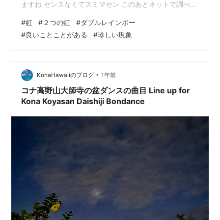
ますね センスなくてスミマセン このあとネットで調べる
と ダブルレインボーという 珍しい現象だと出てましたよ
#
虹
#
２つの虹
#
ダブルレインボー
AIサンによると 「ダブルレインボー」は、ひとつの虹の
#
良いことことがある
#
珍しい現象
外側にもうひとつの虹が並んで見える現象です。外側に
できる虹は「副虹（ふくこう）」と呼ばれ、内側の「主
虹（しゅこう）」よりも色の並びが逆になっています。
🌈 主虹：赤が外側、紫が内側🌈 副虹：紫が外側、赤が内
•
KonaHawaiiのブログ
1年前
側 これは、太…
コナ高野山大師寺の盆ダンスの曲目 Line up for
Kona Koyasan Daishiji Bondance