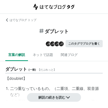
はてなブログ トップ
ダブレット
このタグでブログを書く
言葉の解説
ネットで話題
関連ブログ
ダブレット
(
一般
)
【
だぶれっと
】
【doublet】
二つ重なっているもの。（二重項、二重線、双音源
など）
解説の続きを読む
「二重語」：共通の語源をもちながら、二つの異な
る語形に変化した言葉。