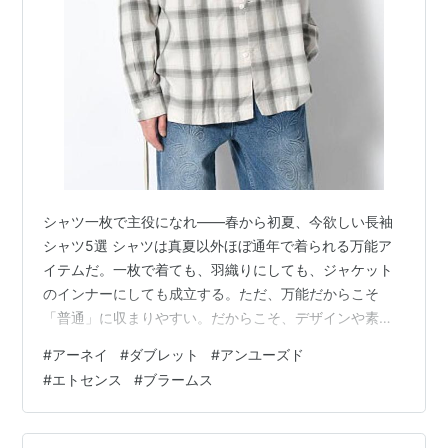
シャツ一枚で主役になれ——春から初夏、今欲しい長袖
シャツ5選 シャツは真夏以外ほぼ通年で着られる万能ア
イテムだ。一枚で着ても、羽織りにしても、ジャケット
のインナーにしても成立する。ただ、万能だからこそ
「普通」に収まりやすい。だからこそ、デザインや素材
で一枚で主役になれるシャツが欲しくなる。 今回は、春
#
アーネイ
#
ダブレット
#
アンユーズド
から初夏にかけて着回しのきく長袖シャツのなかから、
#
エトセンス
#
ブラームス
きれいめで少し暑い日でも爽やかな印象を残せて、なお
かつ「これ何？」と聞かれるような存在感のある5枚を選
んだ。ブランドに統一感はないが、それぞれに「この一