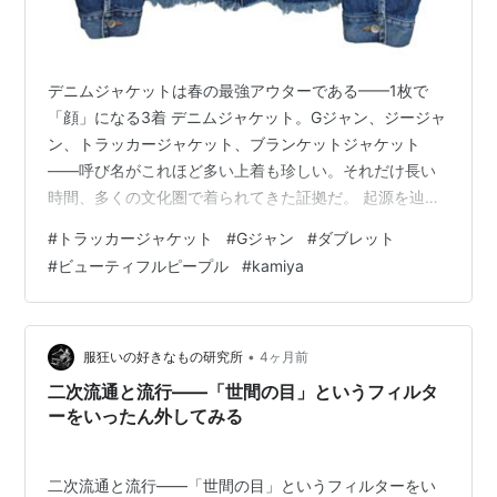
デニムジャケットは春の最強アウターである——1枚で
「顔」になる3着 デニムジャケット。Gジャン、ジージャ
ン、トラッカージャケット、ブランケットジャケット
——呼び名がこれほど多い上着も珍しい。それだけ長い
時間、多くの文化圏で着られてきた証拠だ。 起源を辿れ
ば、19世紀末のアメリカ西部に行き着く。リーバイ・ス
#
トラッカージャケット
#
Gジャン
#
ダブレット
トラウスが鉱山労働者のために作ったワークウェアがそ
#
ビューティフルピープル
#
kamiya
の原型で、当時は「リバイス・ブラウス」と呼ばれてい
た。求められたのは、汗にまみれ、埃を被り、それでも
洗って干せばまた翌朝着られるタフさだ。デニムという
生地は、そもそも「何も考えずに洗える」ために生まれ
•
服狂いの好きなもの研究所
4ヶ月前
た。その実用性が100年以上経った今も変わら…
二次流通と流行——「世間の目」というフィルタ
ーをいったん外してみる
二次流通と流行——「世間の目」というフィルターをい