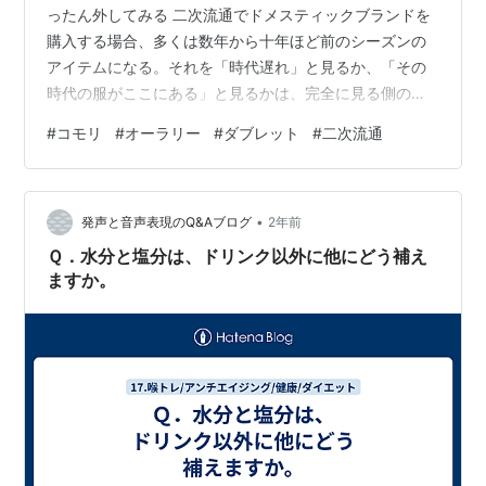
ったん外してみる 二次流通でドメスティックブランドを
購入する場合、多くは数年から十年ほど前のシーズンの
アイテムになる。それを「時代遅れ」と見るか、「その
時代の服がここにある」と見るかは、完全に見る側の問
題だ。一方で、十年以上前のアイテムが「ヴィンテー
#
コモリ
#
オーラリー
#
ダブレット
#
二次流通
ジ」「ネオヴィンテージ」「アーカイブ」として評価さ
れ高値で取引される現象も起きている。同じ服が文脈次
第で全く異なる評価を受ける——これはファッションに
•
限らず、モノの評価というものが本質的に持つ性質でも
発声と音声表現のQ&Aブログ
2年前
ある。 この両極の評価を見ていると、私たちはどこかで
Ｑ．水分と塩分は、ドリンク以外に他にどう補え
「世間の目」というフィルターを通してファッション…
ますか。