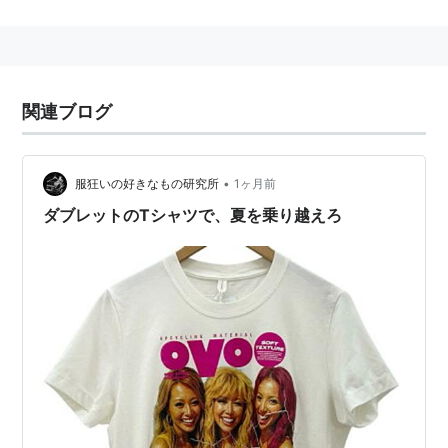
中世の男性用ジャケット。上下の重なる部分がぴっ
たりしている。
参照
関連ブログ
リスト：
リスト::言語学関連
•
服狂いの好きなもの研究所
1ヶ月前
ダブレットのTシャツで、夏を乗り越えろ