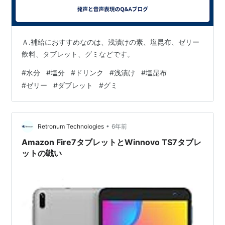
Ａ.補給におすすめなのは、浅漬けの素、塩昆布、ゼリー
飲料、タブレット、グミなどです。
#
水分
#
塩分
#
ドリンク
#
浅漬け
#
塩昆布
#
ゼリー
#
ダブレット
#
グミ
•
Retronum Technologies
6年前
Amazon Fire7タブレットとWinnovo TS7タブレ
ットの戦い