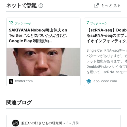
ネットで話題
もっと見る
レタスのドレスや人参をクロシェで編んだニット、廃棄
される卵殻膜から作った新繊…
13
7
ブックマーク
ブックマーク
SAKIYAMA Nobuo/崎山伸夫 on
【scRNA-seq】Doubl
Twitter: "ふと気づいたんだけど、
るscRNA-seqのダ
Google Play 利用規約
イオインフォマティクス】
http://t.co/A2iybC6Tyt には、13歳以
Single Cell RNA-s
上という制限がついているんだ。武雄
パターンがありますが、
市小学校のダブレット発表のとき、
レット検出があります。 
Play Store入ってる端末を掲げてたけ
DoubletFinderとい
ど、どうするのかな？ #たけお問題"
を用いて、scRNA-seq
を検出してみようと思いま
twitter.com
labo-code.com
検出できるようになれば、sc
解析でより信頼性が増しま.
関連ブログ
•
服狂いの好きなもの研究所
3ヶ月前