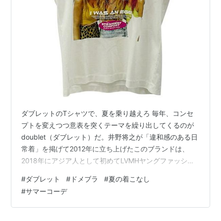
ダブレットのTシャツで、夏を乗り越えろ 毎年、コンセ
プトを変えつつ意表を突くテーマを繰り出してくるのが
doublet（ダブレット）だ。井野将之が「違和感のある日
常着」を掲げて2012年に立ち上げたこのブランドは、
2018年にアジア人として初めてLVMHヤングファッショ
ンデザイナープライズのグランプリを受賞して以降、世
#
ダブレット
#
ドメブラ
#
夏の着こなし
界の視線をずっと集めている。 そのダブレットの2026年
#
サマーコーデ
春夏コレクションのテーマは「いただきます」だった。
日本の食前の挨拶に込められた自然・命・作り手への感
謝を服に落とし込む、というかなり大胆な発想。フリル