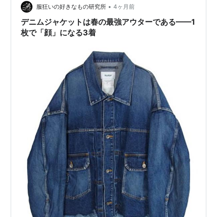
枚だけで成立する理由」がある。 1. ANEI — IMI SHIRT
•
服狂いの好きなもの研究所
4ヶ月前
PLAID ANEI ア…
デニムジャケットは春の最強アウターである——1
枚で「顔」になる3着