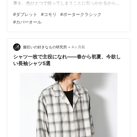
事を、色ひとつで括ってしまうことに引っかかるから
だ。彼らの仕事がなければ、自分たちの日常は成り立た
#
ダブレット
#
コモリ
#
ポータークラシック
ない。その敬意を忘れたくないと思っている。 そしても
#
カバーオール
うひとつ、彼らが身につけてきた「作業着」は、衣服の
歴史を語る上で欠かせない存在でもある。デニム、ワー
クブーツ、チノパン——今、街で当たり前に着られてい
るアイテムの多くは、もともと誰かの「仕事着」として
•
服狂いの好きなもの研究所
4ヶ月前
生まれたものだ。現代のファッションは、現場の知恵…
シャツ一枚で主役になれ——春から初夏、今欲し
い長袖シャツ5選