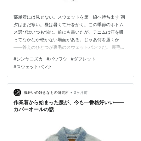
部屋着には見せない。スウェットを第一線へ持ち出す 朝
夕はまだ寒い。昼は暑くて汗をかく。この季節のボトム
ス選びはいつも悩む。前にも書いたが、デニムは汗を吸
ってなかなか乾かない場面がある。じゃあ何を履くか
——答えのひとつが裏毛のスウェットパンツだ。 裏毛は
厚手の生地でありながら裏起毛とは違って吸水性が高
#
シンヤコズカ
#
バウワウ
#
ダブレット
く、適度に寒さも防いでくれる。真夏と真冬以外なら一
#
スウェットパンツ
年の大半を履ける、というユーティリティ性がスウェッ
トの本来の魅力だ。リラックスした空気もしっかり連れ
てくる。ただし、ひとつ注意点がある——着方を間違え
ると、ただの部屋着に見えてしまう。 今回紹介するの
•
服狂いの好きなもの研究所
3ヶ月前
は、第一線でしっかりおしゃれに見えるスウェットパ
作業着から始まった服が、今も一番格好いい——
ン…
カバーオールの話