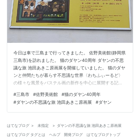
今日は車で三島まで行ってきました。 佐野美術館(静岡県
三島市)を訪れました。 猫のダヤン40周年 ダヤンの不思
議な旅 池田あきこ原画展を開催していました。 猫のダヤ
ンと仲間たちが暮らす不思議な世界〈わちふぃーるど〉
の様々な風景をパステル画の新作を中心に展開する記念
原画展だそうです。 建物入口には作者の池田あきこさん
#
三島市
#
佐野美術館
#
猫のダヤン40周年
のサインが入ったダヤンのタペストリー。 入口で受付、
#
ダヤンの不思議な旅 池田あきこ原画展
#
ダヤン
入館料を払って、2Fの展示会場に向かいました。 会場は
５つのゾーンに分かれていて、わちふぃーるどをダヤン
と共に旅するような構成になっていました。 最初のゾー
はてなブログ
>
未指定
>
ダヤンの不思議な旅 池田あきこ原画展
ン(Zone1:旅のはじまり)だけ撮影可能でした。 ↑逆さま
はてなブログ タグとは
ヘルプ
開発ブログ
はてなブログトップ
大時計 時計の中…