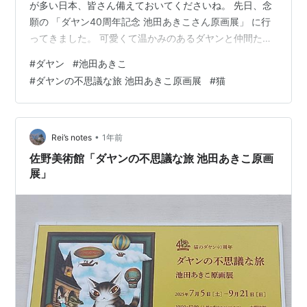
が多い日本、皆さん備えておいてくださいね。 先日、念
願の 「ダヤン40周年記念 池田あきこさん原画展」 に行
ってきました。 可愛くて温かみのあるダヤンと仲間たち
に癒されてきました😻 いつもはグッズを可愛いなぁと眺
#
ダヤン
#
池田あきこ
めるだけですが、 原画の解説を読んだりして、 池田あき
#
ダヤンの不思議な旅 池田あきこ原画展
#
猫
こさんの想いにも触れることができ、 素敵な時間を過ご
すことができました😸 グッズも沢山あって、色々欲しく
なっちゃいました。 今回は特別な1つだけを選んで買っち
ゃいました。 たまにはご褒美もね。 プレゼントにもらっ
•
Rei’s notes
1年前
たノベルティも可…
佐野美術館「ダヤンの不思議な旅 池田あきこ原画
展」