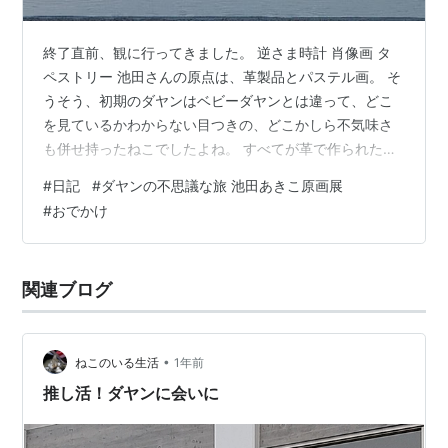
終了直前、観に行ってきました。 逆さま時計 肖像画 タ
ペストリー 池田さんの原点は、革製品とパステル画。 そ
うそう、初期のダヤンはベビーダヤンとは違って、どこ
を見ているかわからない目つきの、どこかしら不気味さ
も併せ持ったねこでしたよね。 すべてが革で作られた
「ハビーの酒場」すごかった… ダヤンの物語はところど
#
日記
#
ダヤンの不思議な旅 池田あきこ原画展
ころしか読んだことがないので、今度読んでみたいなぁ
#
おでかけ
と思うとともに、 「そうだ、ぼく旅にでなくちゃ！」 こ
の言葉に、そうだ！ 私も旅にでなくちゃ！ なんて思うの
です。 明日から旅にでます！ 楽器を背負って。 一泊だ
関連ブログ
けどね。 一泊なのに、楽器背負ってるから大荷物…💦 ラ
ンキング参加中gooから…
•
ねこのいる生活
1年前
推し活！ダヤンに会いに