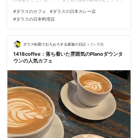
レスメニューが食べられる おととい（6月5日）に
#
ダラスのカフェ
#
ダラスの日本カレー店
Instagramを見ていましたら、Cafe Hanaさんが夏の間
#
ダラスの日本料理店
（8月16日まで）、お隣の寿司屋さんEdoko okamakase
にてちょっとファンシーなファミレスメニューを提供す
るという情報が流れて来ました。 提供される場所は以下
のラスコリナス店の…
•
ダラス転勤でおろおろする家族の日記
2ヶ月前
1418coffee：落ち着いた雰囲気のPlanoダウンタ
ウンの人気カフェ