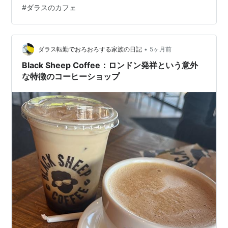
Houndstooth Coffeeというカフェに勢いで入ってみたの
#
ダラスのカフェ
ですが、そこでいただいたラテがちょっと不思議に美味
しかったのです。 家で豆を買うときは苦み中心ですっき
りしたものを好んで飲んでいたのですが、ここのものは
•
酸味とも苦みとも違うような後味があって、それがなん
ダラス転勤でおろおろする家族の日記
5ヶ月前
だか美味しい気がしたので…
Black Sheep Coffee：ロンドン発祥という意外
な特徴のコーヒーショップ