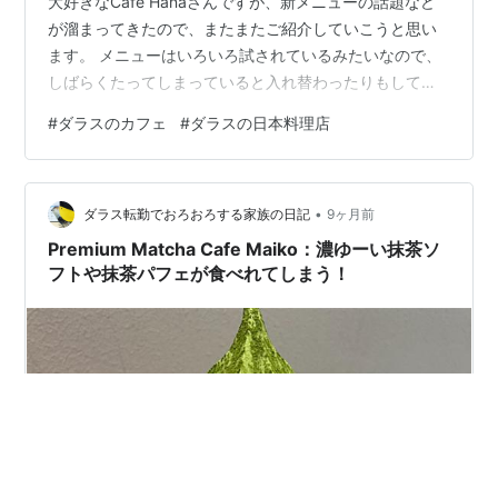
大好きなCafe Hanaさんですが、新メニューの話題など
が溜まってきたので、またまたご紹介していこうと思い
ます。 メニューはいろいろ試されているみたいなので、
しばらくたってしまっていると入れ替わったりもしてい
るみたいなので、事前にご確認などしていただけるとい
#
ダラスのカフェ
#
ダラスの日本料理店
いのかなと思います。 唐揚げ定食が始まっていました！
カレーうどんやホットサンドの新メニューも！ ホットサ
ンドも新作がありました！ 季節ごとのドリンクメニュー
•
が楽しいです ナッツのケーキ？ブラウニー？ まとめ 唐
ダラス転勤でおろおろする家族の日記
9ヶ月前
揚げ定食が始まっていました！ 私は日本らしいメニュー
Premium Matcha Cafe Maiko：濃ゆーい抹茶ソ
の中で、唐揚げ…
フトや抹茶パフェが食べれてしまう！