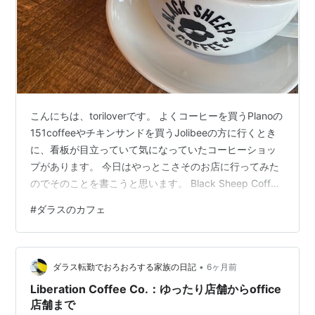
こんにちは、toriloverです。 よくコーヒーを買うPlanoの
151coffeeやチキンサンドを買うJolibeeの方に行くとき
に、看板が目立っていて気になっていたコーヒーショッ
プがあります。 今日はやっとこさそのお店に行ってみた
のでそのことを書こうと思います。 Black Sheep Coffee
はロンドン発祥のお店 ロブスタ豆ってなんだろう？ 外観
#
ダラスのカフェ
とか内観とか いただいたもの まとめ Black Sheep
Coffeeはロンドン発祥のお店 場所はこちらです。
blacksheepcoffee.us このあたりはよく通っているのに
•
気が付くのに遅れたのはなんでかなあと思ったら2024
ダラス転勤でおろおろする家族の日記
6ヶ月前
年…
Liberation Coffee Co.：ゆったり店舗からoffice
店舗まで