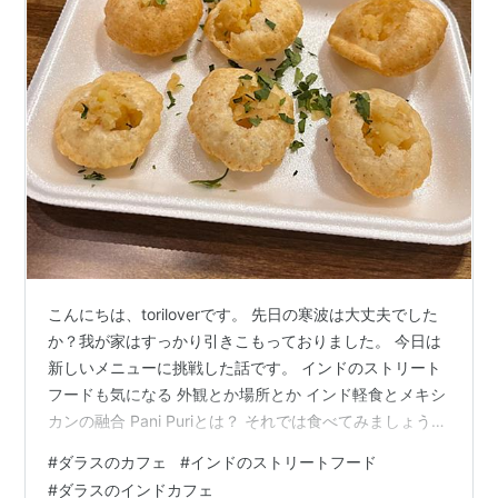
こんにちは、toriloverです。 先日の寒波は大丈夫でした
か？我が家はすっかり引きこもっておりました。 今日は
新しいメニューに挑戦した話です。 インドのストリート
フードも気になる 外観とか場所とか インド軽食とメキシ
カンの融合 Pani Puriとは？ それでは食べてみましょう！
他にいただいたもの タコス グリルドムンバイベジサンド
#
ダラスのカフェ
#
インドのストリートフード
フレッシュパイナップルジュース まとめ インドのストリ
#
ダラスのインドカフェ