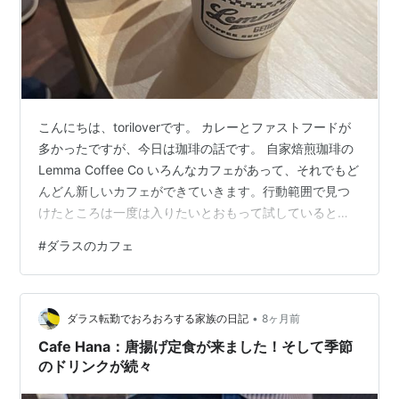
こんにちは、toriloverです。 カレーとファストフードが
多かったですが、今日は珈琲の話です。 自家焙煎珈琲の
Lemma Coffee Co いろんなカフェがあって、それでもど
んどん新しいカフェができていきます。行動範囲で見つ
けたところは一度は入りたいとおもって試しているとこ
ろです。 今日はこちら、Lemma Coffee Coのことを書こ
#
ダラスのカフェ
うと思います。 www.lemmacoffeeco.com Lemma
Coffee Coは、2017年、Dentonの倉庫と自宅ガレージで
焙煎を始め、ファーマーズマーケットやホールセール向
•
けの焙煎ビジネスとしてスタートして2019年にキャロル
ダラス転勤でおろおろする家族の日記
8ヶ月前
トン店をオ…
Cafe Hana：唐揚げ定食が来ました！そして季節
のドリンクが続々