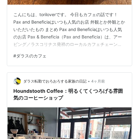
こんにちは、toriloverです。 今日もカフェの話です！
Pax and Beneficiaはいつも人気のお店 外観とか外観とか
いただいたもの まとめ Pax and Beneficiaはいつも人気
のお店 Pax & Beneficia（Pax and Beneficia）は、アー
ビング／ラスコリナス発祥のローカルカフェチェーンで
す。私が渡米してきたすぐの頃にはまだお店はなかった
#
ダラスのカフェ
ような気もします。 調べたら2019年夏創業らしいです。
はじめて行ったときは、私はTシャツデニムに慣れてしま
って、適当な格好で行ってしまったのですが、他のめっ
•
ちゃおしゃれな中東系レディたちの輝きに圧倒されて帰
ダラス転勤でおろおろする家族の日記
4ヶ月前
って…
Houndstooth Coffee：明るくてくつろげる雰囲
気のコーヒーショップ