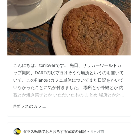
こんにちは、toriloverです。 先日、サッカーワールドカ
ップ期間、DARTの駅で行けそうな場所というのを書いて
いて、このPlanoのカフェ単体についてまだ日記をかいて
いなかったことに気が付きました。 場所とか外観とか 内
観とか焼き菓子とか いただいたもの まとめ 場所とか外
観とか 場所はEBESUという日本食のお店が近くにある、
#
ダラスのカフェ
Planoダウンタウン的なところにあります。 私はEBESU
の予約時間待ちの間に周りを歩いていてこのお店を見つ
けました。 まだまだコロナ禍中の、クリスマス後くらい
•
の頃だったと思います。 公式サイトによるとPlanoだけ
ダラス転勤でおろおろする家族の日記
4ヶ月前