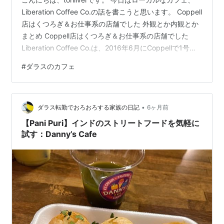
Liberation Coffee Co.の話を書こうと思います。 Coppell
店はくつろぎ＆お仕事系の店舗でした 外観とか内観とか
まとめ Coppell店はくつろぎ＆お仕事系の店舗でした
Liberation Coffee Co.は、2016年6月にCoppellで1号店
をオープンしたファミリー経営のローカルチェーンとの
#
ダラスのカフェ
こと。企業生活の「解放（Liberation）」を意味する店名
だそうですよ。日本語でいうところの脱サラカフェ？ 場
所はこちら。 www.liberationcoffeecompany.com ここ
•
が本店で１号店…
ダラス転勤でおろおろする家族の日記
6ヶ月前
【Pani Puri】インドのストリートフードを気軽に
試す：Danny’s Cafe