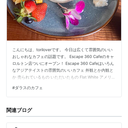
こんにちは、toriloverです。 今日は広くて雰囲気のいい
おしゃれなカフェの話題です。 Escape 360 Cafeのキャ
ロルトン店ついにオープン！ Escape 360 Cafeはいろん
なアジアテイストの雰囲気のいいカフェ 外観とか内観と
か 売られているもの いただいたもの Flat White アメリカ
ーノ 甘いカレー（多分マレーカレーのメニュー？） スフ
#
ダラスのカフェ
レパンケーキ まとめ Escape 360 Cafeのキャロルトン店
ついにオープン！ Mckinneyに日本ではやった見た目もか
わいいスフレパンケーキがあるカフェがあります。いつ
関連ブログ
ごろオープンしたのかははっきりわかりませんが2021
年…