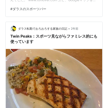
ていたら、見慣れないスポーツバーがあることに気が付
#
ダラスのスポーツバー
きました。前の店が何だったか思い出せないですが、ス
ポーツバーではなかったことは確かなので、潰れて入れ
替わったのだと思います。 Chop Sports Las Colinasは趣
•
味感満載で開放感のあるスポーツバー 外観とか内観とか
ダラス転勤でおろおろする家族の日記
2年前
メニュー いただいたもの…
Twin Peaks：スポーツ見ながらファミレス的にも
使っています