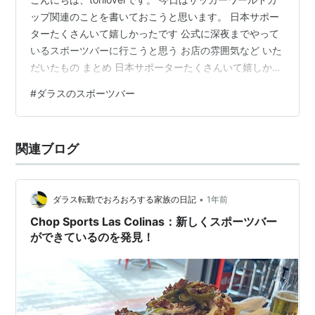
ップ関連のことを書いておこうと思います。 日本サポー
ターたくさんいて嬉しかったです 公式に深夜までやって
いるスポーツバーに行こうと思う お店の雰囲気など いた
だいたもの まとめ 日本サポーターたくさんいて嬉しかっ
たです ワールドカップ、まだ日本は一戦しか戦っていま
#
ダラスのスポーツバー
せんが、たくさんの日本人や日本サポーターがダラスを
訪れてくれていて、なんだか毎日うれしいと思う今日こ
の頃です。 オランダ戦はチケットがなく、友人が予約し
関連ブログ
てくれたTeams Live!で観戦しましたが、手に汗握る試合
で、とても楽しくよかったです。 いい試合を見せてもら
えたとい…
•
ダラス転勤でおろおろする家族の日記
1年前
Chop Sports Las Colinas：新しくスポーツバー
ができているのを発見！