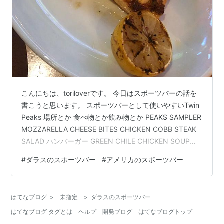
こんにちは、toriloverです。 今日はスポーツバーの話を
書こうと思います。 スポーツバーとして使いやすいTwin
Peaks 場所とか 食べ物とか飲み物とか PEAKS SAMPLER
MOZZARELLA CHEESE BITES CHICKEN COBB STEAK
SALAD ハンバーガー GREEN CHILE CHICKEN SOUP
CHARGRILLED SALMON RAINBOW TROUT まとめ スポ
#
ダラスのスポーツバー
#
アメリカのスポーツバー
ーツバーとして使いやすいTwin Peaks 去年の夏は、以前
ダラスにいたスポーツ観戦好きの友達が遊びに来てくれ
たり、テキサスレンジャーズが優勝したり、スポーツを
はてなブログ
>
未指定
>
ダラスのスポーツバー
見る機…
はてなブログ タグとは
ヘルプ
開発ブログ
はてなブログトップ