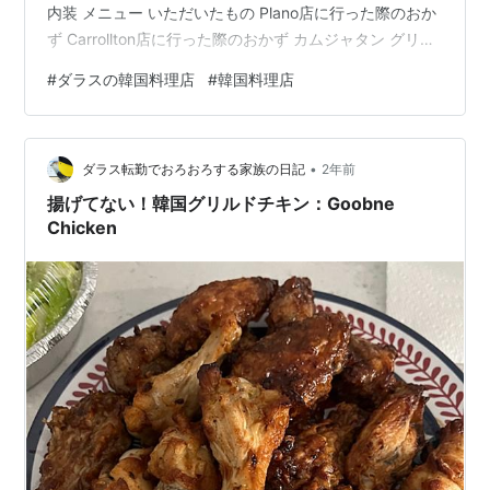
内装 メニュー いただいたもの Plano店に行った際のおか
ず Carrollton店に行った際のおかず カムジャタン グリル
ドポークリブ ソルロンタンだったかな？ スンドゥブチゲ
#
ダラスの韓国料理店
#
韓国料理店
まとめ CarrolltonとPlano両方にお店があります！ キャロ
ルトンのHmartの敷地では、すこーしずつ行ったことあ
る店を増やして行こうと思ってっていまして、このお店
•
もずっと気になってました。 でも一度入ろうとしたら
ダラス転勤でおろおろする家族の日記
2年前
激…
揚げてない！韓国グリルドチキン：Goobne
Chicken