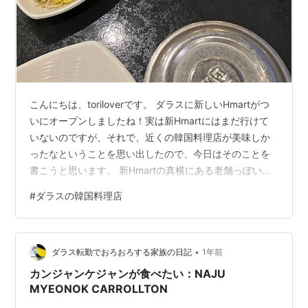
こんにちは、toriloverです。 ダラスに新しいHmartがつ
いにオープンしましたね！実は新Hmartにはまだ行けて
いないのですが、それで、近くの韓国料理店が美味しか
ったなということを思い出したので、今日はそのことを
書こうと思います。 新Hmartの真横にある老舗っぽい韓
国料理店 いただいたもの まとめ 新Hmartの真横にある老
#
ダラスの韓国料理店
舗っぽい韓国料理店 この韓国料理店に行ったのは、新
Hmartがオープンする前だったので、今は人の流れが増
えて、お客さん増えたかもしれませんね。 行ったときは
•
少し夕飯時には早かったので混んではいませんでした。
ダラス転勤でおろおろする家族の日記
1年前
www.seoulgardenkbbq.com お店の外…
カンジャンケジャンが食べたい：NAJU
MYEONOK CARROLLTON