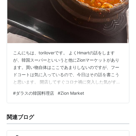
こんにちは、toriloverです。 よくHmartの話をします
が、韓国スーパーといいうと他にZionマーケットがあり
ます。買い物自体はここであまりしないのですが、フー
ドコートは気に入っているので、今日はその話を書こう
と思います。 開店してすぐコロナ禍に突入した気がする
Zionマーケット BAB BO いただいたもの Today's Meal
#
ダラスの韓国料理店
#
Zion Market
いただいたもの まとめ 開店してすぐコロナ禍に突入した
気がするZionマーケット 場所はこちら たしか、開店して
数か月でコロナ禍に突入してしまって、大丈夫か気にな
関連ブログ
っていたスーパーマーケットでした。 ちなみに、Zionマ
ーケットの「Zion」という名前は、…