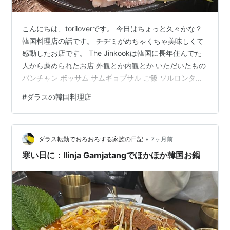
こんにちは、toriloverです。 今日はちょっと久々かな？
韓国料理店の話です。 チヂミがめちゃくちゃ美味しくて
感動したお店です。 The Jinkookは韓国に長年住んでた
人から薦められたお店 外観とか内観とか いただいたもの
バンチャン ボッサム サムギョプサル ご飯 ソルロンタン
海鮮チヂミ Kimchi bean sprouts soup w/rice Special
#
ダラスの韓国料理店
ox-bone soup まとめ The Jinkookは韓国に長年住んでた
人から薦められたお店 このお店は、子供の頃から十何年
も韓国で過ごしたフィリピン系の方から本格的で美味し
•
いと教えてもらったお店です。旦那さんはア…
ダラス転勤でおろおろする家族の日記
7ヶ月前
寒い日に：Ilinja Gamjatangでほかほか韓国お鍋