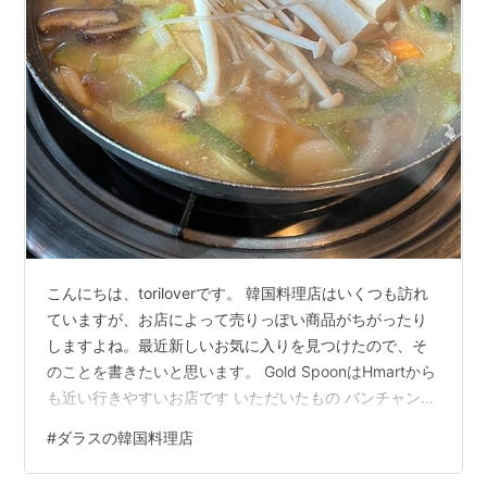
こんにちは、toriloverです。 韓国料理店はいくつも訪れ
ていますが、お店によって売りっぽい商品がちがったり
しますよね。最近新しいお気に入りを見つけたので、そ
のことを書きたいと思います。 Gold SpoonはHmartから
も近い行きやすいお店です いただいたもの バンチャン
（おかず） チヂミ 鍋料理 スンドゥブチゲ LAカルビ まと
#
ダラスの韓国料理店
め Gold SpoonはHmartからも近い行きやすいお店です
最近はじめて行ってみたお店がこちら、Gold Spoonで