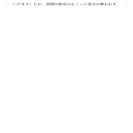
こんにちは、toriloverです。 だんだん真夏の足音が近づ
いてきましたね。昼間の散歩がちょっと体力が奪われる
ようになってきました。今日は、そんな夏につるっとい