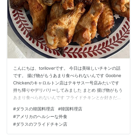
こんにちは、toriloverです。 今日は美味しいチキンの話
です。 揚げ物がもうあまり食べられないんです Goobne
Chickenのキャロルトン店はテキサス一号店みたいです
持ち帰りやデリバリーしてみました まとめ 揚げ物がもう
あまり食べられないんです フライドチキンとか好きだっ
たんですが、だんだん揚げ物が食べられなくなってきて
#
ダラスの韓国料理店
#
韓国料理店
おり、最近はCostcoやスーパーマーケットで買えるまる
#
アメリカのヘルシーな外食
どりのローストとか、グリルチキンを買うようになって
#
ダラスのフライドチキン店
きています。 まるどりのローストもいいんですが、あっ
さり目なので、もうちょっとパンチが欲しいというとき