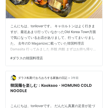
こんにちは、toriloverです。 キャロルトンはよく行きま
すが、最近あまり行っていなかったOld Korea Town方面
で気になっているお店がありまして、行ってまいりまし
た。 去年のD Maganizeに載っていた韓国料理店
Damasita 行ってみました 外観 内観 まずはお持ち帰りし
てみました チャプチェ キンパ 店内でもいただいてみま
#
ダラスの韓国料理店
した おかずはキムチ2種のみのようです 蒸し餃子 スープ
とごはんのセット（豚肉とニラがたっぷり） 焼き肉プレ
ートみたいなセット まとめ 去年のD Maganizeに載って
•
いた韓国料理店 Damasita 去年、D Magazineという雑誌
ダラス転勤でおろおろする家族の日記
3年前
で、ベスト…
韓国麺を楽しむ：Kooksoo・HOMUNG COLD
NOODLE