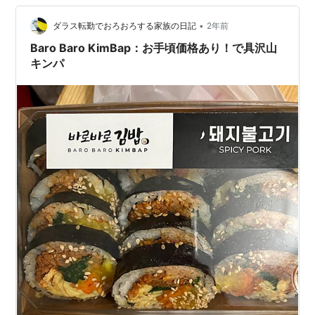
す。場所はHmartとかの次くらいのブロック、Aldiがある
•
場所です。以前、韓国うどんのお店だったんですが、日
ダラス転勤でおろおろする家族の日記
2年前
曜日が休みだったので、一度…
Baro Baro KimBap：お手頃価格あり！で具沢山
キンパ