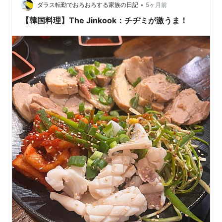
•
ダラス転勤でおろおろする家族の日記
5ヶ月前
【韓国料理】The Jinkook：チヂミが激うま！