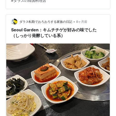
#
ダラスの韓国料理店
お店です。駐車場が大きくないのですが、Hmart側にと
めて歩いて渡ることができるくらいの位置にあります。
メニューはこんなかんじ。 基本の鍋のメニューを選ん
•
で、そこにアドオンを追加するという感じです。 各テー
ダラス転勤でおろおろする家族の日記
8ヶ月前
ブルにはこれがついています。 韓国料理店らしくおかず
Seoul Garden：キムチチゲが好みの味でした
もしっかりつ…
（しっかり発酵している系）