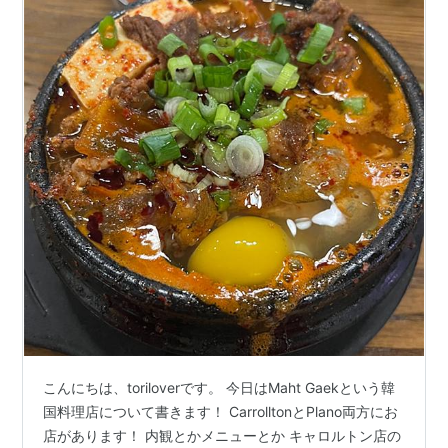
こんにちは、toriloverです。 今日はMaht Gaekという韓
国料理店について書きます！ CarrolltonとPlano両方にお
店があります！ 内観とかメニューとか キャロルトン店の