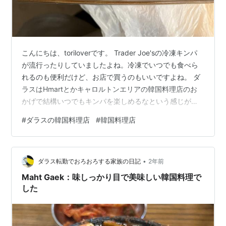
こんにちは、toriloverです。 Trader Joe'sの冷凍キンパ
が流行ったりしていましたよね。冷凍でいつでも食べら
れるのも便利だけど、お店で買うのもいいですよね。 ダ
ラスはHmartとかキャロルトンエリアの韓国料理店のお
かげで結構いつでもキンパを楽しめるなという感じがし
ています。 Carrolltonのキンパ専門店 キンパとか丼がメ
#
ダラスの韓国料理店
#
韓国料理店
インの持ち帰り用のお店 4.5ドル～で買えます！ まとめ
Carrolltonのキンパ専門店 特に、キャロルトンのhmartの
敷地では、以前からキンパ専門店があります。 Baro
•
Baro KimBapというお店なんですが、ここ、前もK-town
ダラス転勤でおろおろする家族の日記
2年前
って名前の…
Maht Gaek：味しっかり目で美味しい韓国料理で
した