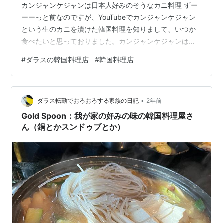
カンジャンケジャンは日本人好みのそうなカニ料理 ずー
ーーっと前なのですが、YouTubeでカンジャンケジャン
という生のカニを漬けた韓国料理を知りまして、いつか
食べたいと思っておりました。カンジャンケジャンは
「ケジャン」という韓国料理を知っていますか？ケジャ
#
ダラスの韓国料理店
#
韓国料理店
ンの「ケ」は韓国語でカニという意味で、調味料にワタ
リガニを漬け込んだ料理を指します。
www.kurashiru.com というもので、めっちゃくちゃ美味
•
しそうです。 それをどうやってアメリカで探そうか？と
ダラス転勤でおろおろする家族の日記
2年前
思いまして、マリネした蟹みたいな名前のメニューで探
Gold Spoon：我が家の好みの味の韓国料理屋さ
せばあるかなあと思い、…
ん（鍋とかスンドゥブとか）