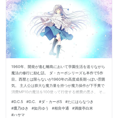
1960年、開発が進む離島において学園生活を送りながら
魔法の修行に励む話。 ダ・カーポシリーズも本作で5作
目。西暦とは限らないが1960年の高度成長期っぽい雰囲
気。 主人公は膨大な魔力量を持つが魔力操作が下手糞で
消費MP10の魔法を100使って行使する燃費の悪さ。 その
ため瞑想と筋トレに励みながら許嫁の天才金髪炉利魔法
#
D.C.5
#
D.C.
#
ダ・カーポ5
#
たにはらなつき
少女に指導を請う日々を過ごしていた。 学園生活パート
#
鷹乃ゆき
#
如月ゆう
#
相良中通
#
満腹亭白米
はいつもの如く杉並が健在であり様々なイベントを起し
#
ハサマ
て馬鹿をやっていく。 体験版では学食の追加メニューを