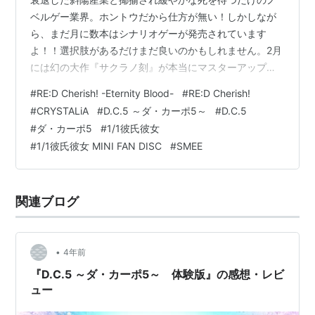
ベルゲー業界。ホントウだから仕方が無い！しかしなが
ら、まだ月に数本はシナリオゲーが発売されています
よ！！選択肢があるだけまだ良いのかもしれません。2月
には幻の大作『サクラノ刻』が本当にマスターアップさ
れ待ち受けています(3月末発売だと新年度がとても忙し
#
RE:D Cherish! -Eternity Blood-
#
RE:D Cherish!
いので2月末のまだ余裕ある時で本当に良かった)。また
#
CRYSTALiA
#
D.C.5 ～ダ・カーポ5～
#
D.C.5
個人的な課題として、ノベルゲーのライターの皆さまが
#
ダ・カーポ5
#
1/1彼氏彼女
絶賛しているブルアカのシナリオに向き合わねばならな
#
1/1彼氏彼女 MINI FAN DISC
#
SMEE
いと思っています。文章が読めるのは幸せなことです。
さて、『サクラノ刻』や『ブルアカ』が話題の時世です
が、まずは1年のはじめを占う1月ゲーについて見…
関連ブログ
•
4年前
『D.C.5 ～ダ・カーポ5～ 体験版』の感想・レビ
ュー