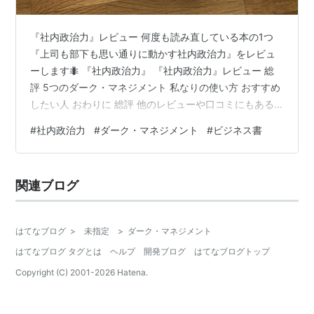
『社内政治力』レビュー 何度も読み直している本の1つ
『上司も部下も思い通りに動かす社内政治力』をレビュ
ーします🐜 『社内政治力』 『社内政治力』レビュー 総
評 5つのダーク・マネジメント 私なりの使い方 おすすめ
したい人 おわりに 総評 他のレビューや口コミにもある
通り、本書では中堅どころのビジネスマンが、いわゆる
#
社内政治力
#
ダーク・マネジメント
#
ビジネス書
社内政治をどう進めていけばいいのか、その手段や使い
方を解説しています。 私自身の会社員生活を振り返る
と、社内の情報がやたらと集まる人は何人かいて、その
関連ブログ
人が会社を牛耳っているかのようにも見えました。本書
を読むと、そういった人が一体何をやっていたのか、少
しわかる気がします。 副題の「敵を…
はてなブログ
>
未指定
>
ダーク・マネジメント
はてなブログ タグとは
ヘルプ
開発ブログ
はてなブログトップ
Copyright (C) 2001-
2026
Hatena.