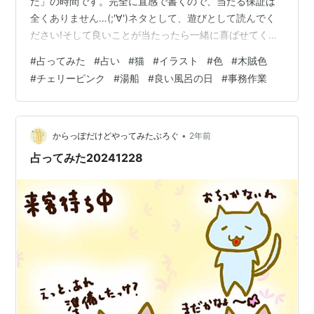
た」の時間です。完全に直感で書くので、当たる保証は
全くありません…(;'∀')ネタとして、遊びとして読んでく
ださい!そして良いことが当たったら一緒に喜ばせてくだ
さい!! 完全なる遊びなので、この記事を朝🌞読んで今日
#
占ってみた
#
占い
#
猫
#
イラスト
#
色
#
木賊色
の運勢にするもよし夜 🌛読んで明日の運勢にするもよし
#
チェリーピンク
#
湯船
#
良い風呂の日
#
事務作業
来週、来月の…なんてのもありでご自由にして頂ければ
と考えています。 それではやってみよう('ω')ﾉ 次の２色
のうち、どちらかを選んでください。結果は下～ ～～ 結
果 ～～ 木賊色を選んだ方… 湯船に浸かると回復出来そう
•
からっぽだけどやってみたぶろぐ
2年前
(…
占ってみた20241228