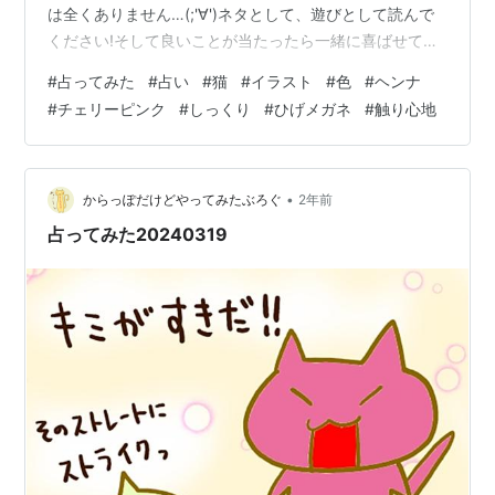
は全くありません…(;'∀')ネタとして、遊びとして読んで
ください!そして良いことが当たったら一緒に喜ばせてく
ださい!! 完全なる遊びなので、この記事を朝🌞読んで今
#
占ってみた
#
占い
#
猫
#
イラスト
#
色
#
ヘンナ
日の運勢にするもよし夜 🌛読んで明日の運勢にするもよ
#
チェリーピンク
#
しっくり
#
ひげメガネ
#
触り心地
し来週、来月の…なんてのもありでご自由にして頂けれ
ばと考えています。 それではやってみよう('ω')ﾉ 次の２
色のうち、どちらかを選んでください。結果は下～～ ～
～ 結果 ～～ ヘンナを選んだ方… 思いがけないものがし
•
からっぽだけどやってみたぶろぐ
2年前
っく…
占ってみた20240319