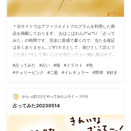
＊当サイトではアフィリエイトプログラムを利用した商
品を掲載しております。 おはこばわん(*'ω'*)ﾉ 「占って
みた」の時間です。完全に直感で書くので、当たる保証
は全くありません…(;'∀')ネタとして、遊びとして読んで
ください!そして良いことが当たったら一緒に喜ばせてく
ださい!! 完全なる遊びなので、この記事を朝🌞読んで今
#
占ってみた
#
占い
#
猫
#
イラスト
#
色
日の運勢にするもよし夜 🌛読んで明日の運勢にするもよ
#
チェリーピンク
#
二藍
#
イレギュラー
#
野球
#
好き
し来週、来月の…なんてのもありでご自由にして頂けれ
ばと考えています。 それではやってみよう('ω')ﾉ 次の２
色のうち、どちらかを選んでください。結果は下～～～
～～ 結果 ～～ チェリーピンクを選んだ方… イレギュラ
•
からっぽだけどやってみたぶろぐ
3年前
ーに…
占ってみた20230514