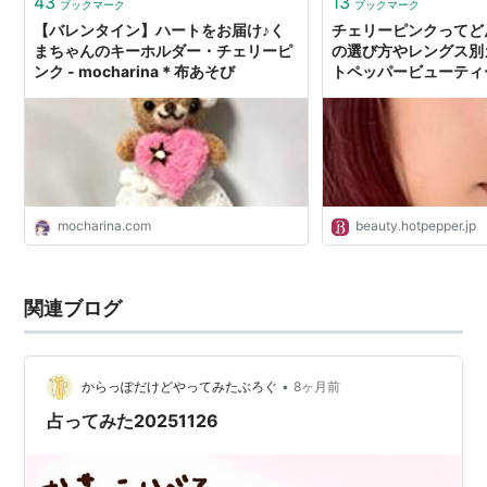
43
13
ブックマーク
ブックマーク
【バレンタイン】ハートをお届け♪く
チェリーピンクってど
まちゃんのキーホルダー・チェリーピ
の選び方やレングス別
ンク - mocharina＊布あそび
トペッパービューティ
mocharina.com
beauty.hotpepper.jp
関連ブログ
•
からっぽだけどやってみたぶろぐ
8ヶ月前
占ってみた20251126