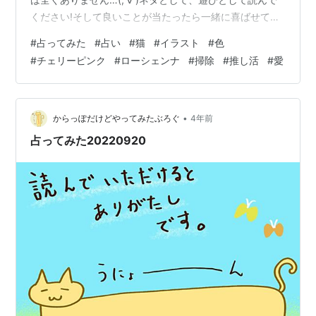
ください!そして良いことが当たったら一緒に喜ばせてく
ださい!! 完全なる遊びなので、この記事を朝🌞読んで今
#
占ってみた
#
占い
#
猫
#
イラスト
#
色
日の運勢にするもよし夜 🌛読んで明日の運勢にするもよ
#
チェリーピンク
#
ローシェンナ
#
掃除
#
推し活
#
愛
し来週、来月の…なんてのもありでご自由にして頂けれ
ばと考えています。 それではやってみよう('ω')ﾉ 次の２
色のうち、どちらかを選んでください。結果は下～～～
～～ 結果 ～～ チェリーピンクを選んだ方… 掃除をする
•
からっぽだけどやってみたぶろぐ
4年前
と褒…
占ってみた20220920