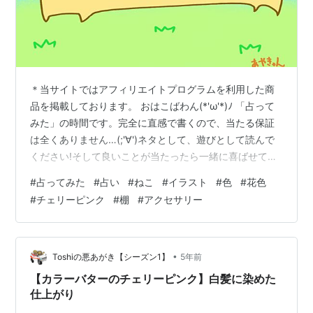
＊当サイトではアフィリエイトプログラムを利用した商
品を掲載しております。 おはこばわん(*'ω'*)ﾉ 「占って
みた」の時間です。完全に直感で書くので、当たる保証
は全くありません…(;'∀')ネタとして、遊びとして読んで
ください!そして良いことが当たったら一緒に喜ばせてく
ださい!! 完全なる遊びなので、この記事を朝🌞読んで今
#
占ってみた
#
占い
#
ねこ
#
イラスト
#
色
#
花色
日の運勢にするもよし夜 🌛読んで明日の運勢にするもよ
#
チェリーピンク
#
棚
#
アクセサリー
し来週、来月の…なんてのもありでご自由にして頂けれ
ばと考えています。 それではやってみよう('ω')ﾉ 次の２
色のうち、どちらかを選んでください。結果は下～～～
～～ 結果 ～～ 花色を選んだ方… 荷物の雪崩に気を付け
•
Toshiの悪あがき【シーズン1】
5年前
まそ…
【カラーバターのチェリーピンク】白髪に染めた
仕上がり