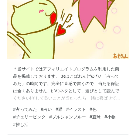
＊当サイトではアフィリエイトプログラムを利用した商
品を掲載しております。 おはこばわん(*'ω'*)ﾉ 「占って
みた」の時間です。完全に直感で書くので、当たる保証
は全くありません…(;'∀')ネタとして、遊びとして読んで
ください!そして良いことが当たったら一緒に喜ばせてく
ださい!! 完全なる遊びなので、この記事を朝🌞読んで今
#
占ってみた
#
占い
#
猫
#
イラスト
#
色
日の運勢にするもよし夜 🌛読んで明日の運勢にするもよ
#
チェリーピンク
#
プルシャンブルー
#
直球
#
小物
し来週、来月の…なんてのもありでご自由にして頂けれ
#
推し活
ばと考えています。 それではやってみよう('ω')ﾉ 次の２
色のうち、どちらかを選んでください。結果は下～～ ～