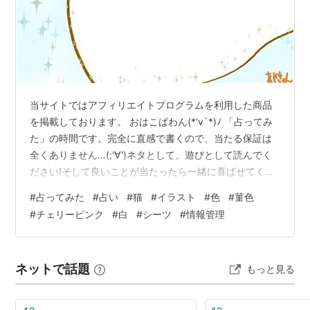
当サイトではアフィリエイトプログラムを利用した商品
を掲載しております。 おはこばわん(*′v`*)ﾉ 「占ってみ
た」の時間です。完全に直感で書くので、当たる保証は
全くありません…(;'∀')ネタとして、遊びとして読んでく
ださい!そして良いことが当たったら一緒に喜ばせてくだ
さい!! 完全なる遊びなので、この記事を朝🌞読んで今日
#
占ってみた
#
占い
#
猫
#
イラスト
#
色
#
菫色
の運勢にするもよし夜 🌛読んで明日の運勢にするもよし
#
チェリーピンク
#
白
#
シーツ
#
情報管理
来週、来月の…なんてのもありでご自由にして頂ければ
と考えています。 それではやってみよう('ω')ﾉ 次の２色
のうち、どちらかを選んでください。結果は下～ ～～ 結
ネットで話題
もっと見る
果 ～～ 菫色を選んだ方… 白いものが良いかも(・∀・)ﾉ…