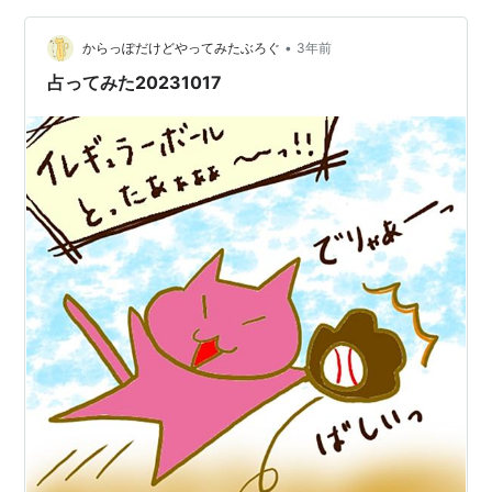
～ 結果 ～～ チェリーピンクを選んだ方… 直球でいって
みま…
•
からっぽだけどやってみたぶろぐ
3年前
占ってみた20231017