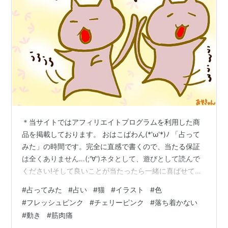
＊当サイトではアフィリエイトプログラムを利用した商
品を掲載しております。 おはこばわん(*'ω'*)ﾉ 「占って
みた」の時間です。完全に直感で書くので、当たる保証
は全くありません…(;'∀')ネタとして、遊びとして読んで
ください!そして良いことが当たったら一緒に喜ばせてく
ださい!! 完全なる遊びなので、この記事を朝🌞読んで今
#
占ってみた
#
占い
#
猫
#
イラスト
#
色
日の運勢にするもよし夜 🌛読んで明日の運勢にするもよ
#
フレッシュピンク
#
チェリーピンク
#
落ち着かない
し来週、来月の…なんてのもありでご自由にして頂けれ
#
動き
#
筋肉痛
ばと考えています。 それではやってみよう('ω')ﾉ 次の２