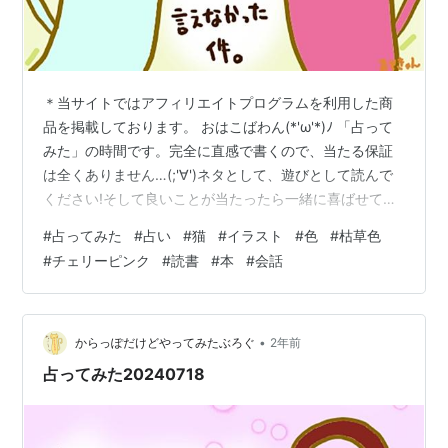
＊当サイトではアフィリエイトプログラムを利用した商
品を掲載しております。 おはこばわん(*'ω'*)ﾉ 「占って
みた」の時間です。完全に直感で書くので、当たる保証
は全くありません…(;'∀')ネタとして、遊びとして読んで
ください!そして良いことが当たったら一緒に喜ばせてく
ださい!! 完全なる遊びなので、この記事を朝🌞読んで今
#
占ってみた
#
占い
#
猫
#
イラスト
#
色
#
枯草色
日の運勢にするもよし夜 🌛読んで明日の運勢にするもよ
#
チェリーピンク
#
読書
#
本
#
会話
し来週、来月の…なんてのもありでご自由にして頂けれ
ばと考えています。 それではやってみよう('ω')ﾉ 次の２
色のうち、どちらかを選んでください。結果は下～ ～～
結果 ～～ 枯草色を選んだ方… 読書で気持ちが充実しそう
•
からっぽだけどやってみたぶろぐ
2年前
(…
占ってみた20240718