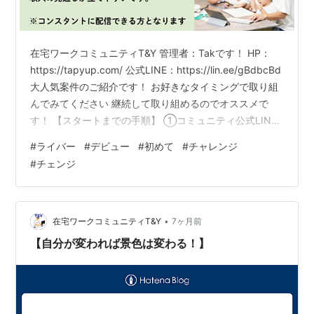
在宅ワークコミュニティT&Y 管理者：Takです！ HP：
https://tapyup.com/ 公式LINE：https://lin.ee/gBdbcBd
大人気案件のご紹介です！ お好きなタイミングで取り組
んでみてください 継続して取り組めるのでオススメで
す！ 【スタートまでの手順】 ①コミュニティ公式LINE
を友達登録して 「メンバー登録」を行う 公式LINE：
#
ライバー
#
デビュー
#
初めて
#
チャレンジ
https://lin.ee/gBdbcBd ⇒ メンバー登録が完了したら メ
#
チェンジ
ニューの「案件一覧」よりご興味ある案件を探す ②管理
者LINEを友達登録し 管理者LINEへ 本案件No.「116」を
送信ください 管理者LINE：ht…
•
在宅ワークコミュニティT&Y
7ヶ月前
【自分が変われば景色は変わる！】