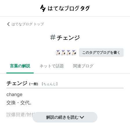
はてなブログ トップ
チェンジ
このタグでブログを書く
言葉の解説
ネットで話題
関連ブログ
チェンジ
(
一般
)
【
ちぇんじ
】
change
交換・交代。
誤爆回避/対抗
解説の続きを読む
チェン