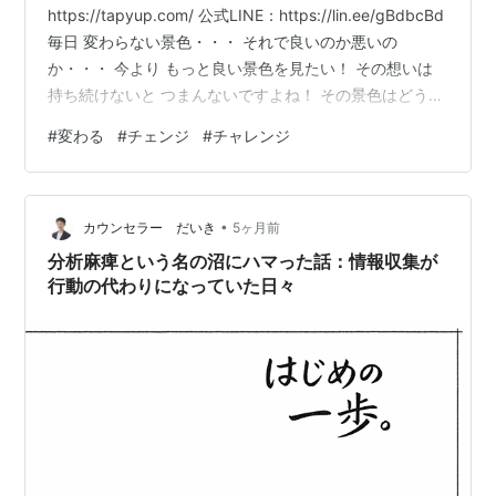
https://tapyup.com/ 公式LINE：https://lin.ee/gBdbcBd
毎日 変わらない景色・・・ それで良いのか悪いの
か・・・ 今より もっと良い景色を見たい！ その想いは
持ち続けないと つまんないですよね！ その景色はどうし
たら変わるのか？ やっぱり自分が変われば 景色は変わる
#
変わる
#
チェンジ
#
チャレンジ
のかな～って思っています 相手や環境を変えるのって 難
しいというか 特に相手は変わりませんし 変えることはで
きないに等しいですよね だったら 自分が変わっちゃえば
•
いい！ そう 自分が変われば景色は変わるんだ！ そう信
カウンセラー だいき
5ヶ月前
じて 今日も頑張…
分析麻痺という名の沼にハマった話：情報収集が
行動の代わりになっていた日々