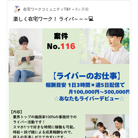
https://line.me/ti/p/SnjtU_G…
•
在宅ワークコミュニティT&Y
6ヶ月前
楽しく在宅ワーク！ ライバ～～～💻