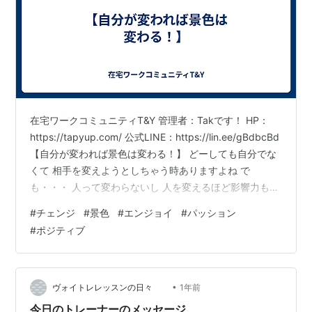
在宅ワークコミュニティT&Y 管理者：Takです！ HP：
https://tapyup.com/ 公式LINE：https://lin.ee/gBdbcBd
【自分が変われば景色は変わる！】 どーしても自分でな
くて 相手を変えようとしちゃう時ありますよね で
も・・・ 人って変わらないし 人を変えるほど影響力もな
いし 何より 人のために 自分のリソースやパワーを使う
#
チェンジ
#
景色
#
エンジョイ
#
パッション
より まずは自分に使いたいですよね だって時間は有限だ
#
ポジティブ
から 同じものを見る時に 見る場所を変えれば 見え方っ
て変わりますよね？ いま目の前にあるものを 上から下か
ら 縦から横から斜めから見てみると ・・・どうですか？
見え方まったく違…
•
ヴォイトレレッスンの日々
1年前
今日のトレーナーのメッセージ