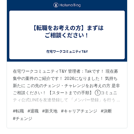
在宅ワークコミュニティT&Y 管理者：Takです！ 現在募
集中の案件のご紹介です！ 2026になりました！ 気持ち
新たに この先のチェンジ・チャレンジをお考えの方 是非
ご相談ください！ 【スタートまでの手順】 ①コミュニ
ティ公式LINEを友達登録して 「メンバー登録」を行う 公
式LINE：https://lin.ee/gBdbcBd ⇒ メンバー登録が完了
#
転職
#
退職
#
新天地
#
キャリアチェンジ
#
決断
したら メニューの「案件一覧」よりご興味ある案件を探
#
チェンジ
す ②管理者LINEを友達登録し 管理者LINEへ 本案件No.
「125 or 126 or 127」を送信ください 管理者LINE：