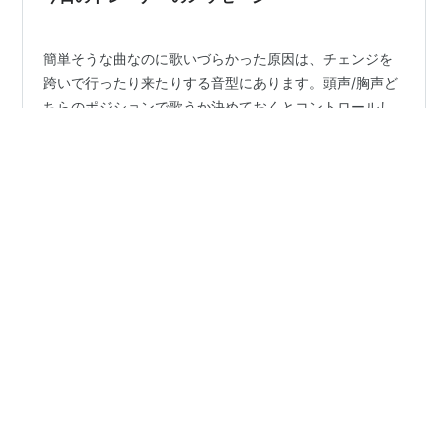
簡単そうな曲なのに歌いづらかった原因は、チェンジを
跨いで行ったり来たりする音型にあります。頭声/胸声ど
ちらのポジションで歌うか決めておくとコントロールし
やすくなります。（♯∂）
#
簡単
#
原因
#
チェンジ
#
跨いで
#
音型
#
頭声
#
胸声
#
コントロール
#
ポジション