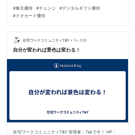
のように奈落へと落ちています。泣 ぱんぱんぱぱ 億り人
#
株主優待
#
チェンジ
#
デジタルギフト優待
など夢のまた夢…。 そんな中、ふるさと納税サイト運営
#
クオカード優待
で有名なチェンジよりデジタル株主優待品が届きまし
た。 ぱんぱんぱぱ 年２回7,500円のデジタルギフトを
GET！ でいくら含み損なの？ ぱんぱん妻 ぱんぱんぱぱ
現在-17万6,200円です…。 この腐れバカあああああ！ ぱ
•
在宅ワークコミュニティT&Y
5ヶ月前
んぱん…
自分が変われば景色は変わる！
在宅ワークコミュニティT&Y 管理者：Takです！ HP：