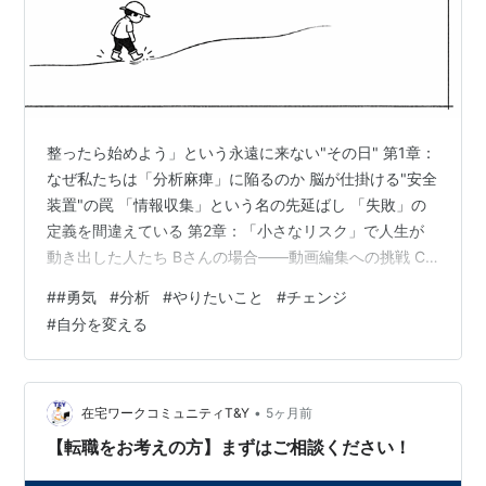
整ったら始めよう」という永遠に来ない"その日" 第1章：
なぜ私たちは「分析麻痺」に陥るのか 脳が仕掛ける"安全
装置"の罠 「情報収集」という名の先延ばし 「失敗」の
定義を間違えている 第2章：「小さなリスク」で人生が
動き出した人たち Bさんの場合——動画編集への挑戦 C
さんの場合——「お試し」の威力 Dさんの場合——予想
#
#勇気
#
分析
#
やりたいこと
#
チェンジ
外の"偶然の力" 第3章：恐怖を味方につける具体的な方法
#
自分を変える
アドバイス1：「五分だけルール」を試す アドバイス2：
「最悪のシナリオ」を具体的に書き出す アドバイス3：
「仲間」を先に見つける おわりに 整ったら始めよう」と
いう永遠に来ない"その日" 「いつかやろう」と思ってい
•
在宅ワークコミュニティT&Y
5ヶ月前
ること…
【転職をお考えの方】まずはご相談ください！