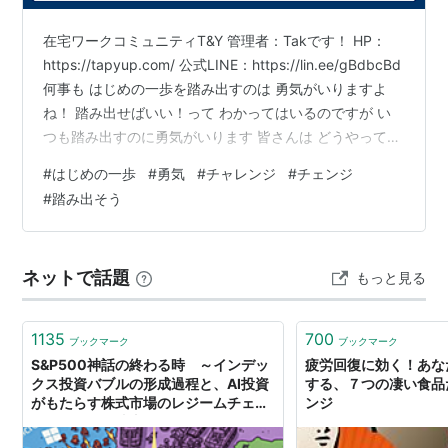
在宅ワークコミュニティT&Y 管理者：Takです！ HP：
https://tapyup.com/ 公式LINE：https://lin.ee/gBdbcBd
何事も はじめの一歩を踏み出すのは 勇気がいりますよ
ね！ 踏み出せばいい！って わかってはいるのですが い
つも踏み出すのに勇気がいります 皆さんは どうやって踏
み出しているのでしょうか？ なぜ踏み出せないのでしょ
#
はじめの一歩
#
勇気
#
チャレンジ
#
チェンジ
うか？ やっぱり失敗やリスクを考えたり 世間体を気にし
#
踏み出そう
たりしてしまうからなのですかね・・・？ 不安なことは
8～9割は起こらないと言われています 踏み出せば ほと
んどが良い結果になることが多いです なのに なの
ネットで話題
もっと見る
に・・・ みんな不安…
1135
700
ブックマーク
ブックマーク
S&P500神話の終わる時 ～インデッ
疲労回復に効く！あな
クス投資バブルの形成過程と、AI投資
する、７つの凄い食品た
がもたらす株式市場のレジームチェン
ンジ
ジ～｜五月（片山晃）