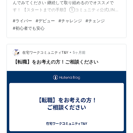
んでみてください 継続して取り組めるのでオススメで
す！ 【スタートまでの手順】 ①コミュニティ公式LINE
を友達登録して 「メンバー登録」を行う 公式LINE：
#
ライバー
#
デビュー
#
チャレンジ
#
チェンジ
https://lin.ee/gBdbcBd ⇒ メンバー登録が完了したら メ
#
初心者でも安心
ニューの「案件一覧」よりご興味ある案件を探す ②管理
者LINEを友達登録し 管理者LINEへ 本案件No.「116」を
送信ください 管理者LINE：ht…
•
在宅ワークコミュニティT&Y
5ヶ月前
【転職】をお考えの方！ご相談ください