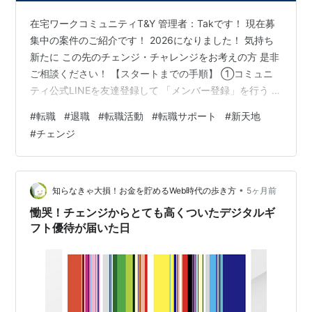
在宅ワークコミュニティT&Y 管理者：Takです！ 現在募
集中の案件のご紹介です！ 2026になりました！ 気持ち
新たに この先のチェンジ・チャレンジをお考えの方 是非
ご相談ください！ 【スタートまでの手順】 ①コミュニ
ティ公式LINEを友達登録して 「メンバー登録」を行う 公
式LINE：https://lin.ee/gBdbcBd ⇒ メンバー登録が完了
#
転職
#
退職
#
転職活動
#
転職サポート
#
新天地
したら メニューの「案件一覧」よりご興味ある案件を探
#
チェンジ
す ②管理者LINEを友達登録し 管理者LINEへ 本案件No.
「125 or 126 or 127」を送信ください 管理者LINE：
https://line.me/ti/p/SnjtU_G…
•
知らなきゃ大損！お金を貯めるWeb時代の歩き方
5ヶ月前
慟哭！チェンジからとても高くついたデジタルギ
フト優待が届いた日